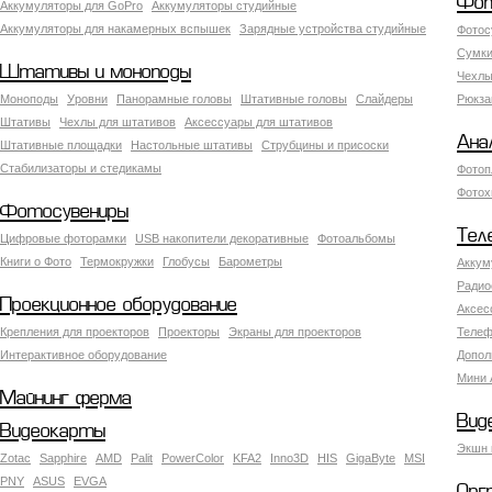
Фот
Аккумуляторы для GoPro
Аккумуляторы студийные
Аккумуляторы для накамерных вспышек
Зарядные устройства студийные
Фотос
Сумки
Штативы и моноподы
Чехлы
Моноподы
Уровни
Панорамные головы
Штативные головы
Слайдеры
Рюкза
Штативы
Чехлы для штативов
Аксессуары для штативов
Ана
Штативные площадки
Настольные штативы
Струбцины и присоски
Стабилизаторы и стедикамы
Фотоп
Фотох
Фотосувениры
Тел
Цифровые фоторамки
USB накопители декоративные
Фотоальбомы
Книги о Фото
Термокружки
Глобусы
Барометры
Аккум
Радио
Проекционное оборудование
Аксес
Крепления для проекторов
Проекторы
Экраны для проекторов
Телеф
Интерактивное оборудование
Допол
Мини 
Майнинг ферма
Вид
Видеокарты
Экшн 
Zotac
Sapphire
AMD
Palit
PowerColor
KFA2
Inno3D
HIS
GigaByte
MSI
PNY
ASUS
EVGA