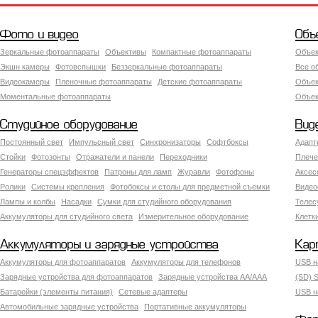
Фото и видео
Объ
Зеркальные фотоаппараты
Объективы
Компактные фотоаппараты
Объек
Экшн камеры
Фотовспышки
Беззеркальные фотоаппараты
Все о
Видеокамеры
Пленочные фотоаппараты
Детские фотоаппараты
Объек
Моментальные фотоаппараты
Объект
Студийное оборудование
Вид
Постоянный свет
Импульсный свет
Синхронизаторы
Софтбоксы
Адапт
Стойки
Фотозонты
Отражатели и панели
Переходники
Плече
Генераторы спецэффектов
Патроны для ламп
Журавли
Фотофоны
Аксес
Ролики
Системы крепления
Фотобоксы и столы для предметной съемки
Видео
Лампы и колбы
Насадки
Сумки для студийного оборудования
Теле
Аккумуляторы для студийного света
Измерительное оборудование
Клетк
Аккумуляторы и зарядные устройства
Кар
Аккумуляторы для фотоаппаратов
Аккумуляторы для телефонов
USB н
Зарядные устройства для фотоаппаратов
Зарядные устройства AA/AAA
(SD) S
Батарейки (элементы питания)
Сетевые адаптеры
USB н
Автомобильные зарядные устройства
Портативные аккумуляторы