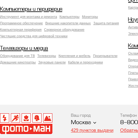
Орг
Картр
Компьютеры и периферия
Инструмент для монтажа и ремонта
Компьютеры
Мониторы
Ноу
Программное обеспечение
Внешние накопители данных
Защита питания
Антив
Компьютерная периферия
Серверное оборудование
Элект
Чистящие средства для цифровой техники
Ком
Телевизоры и медиа
Охлаж
Оборудование для ТВ
Телевизоры
Крепления и мебель
Проигрыватели
Видео
Домашние кинотеатры
Звуковые панели
Кабели и переходники
Опера
Платы
Приво
Жестк
Ваш город
Телефон
Москва
8-800
429 пунктов выдачи
Обратны