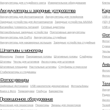
Аккумуляторы для студийного света
Измерительное оборудование
Клетк
Аккумуляторы и зарядные устройства
Кар
Аккумуляторы для фотоаппаратов
Аккумуляторы для телефонов
USB н
Зарядные устройства для фотоаппаратов
Зарядные устройства AA/AAA
(SD) S
Батарейки (элементы питания)
Сетевые адаптеры
USB н
Автомобильные зарядные устройства
Портативные аккумуляторы
Фот
Аккумуляторы для GoPro
Аккумуляторы студийные
Фотос
Аккумуляторы для накамерных вспышек
Зарядные устройства студийные
Сумки
Штативы и моноподы
Чехлы
Моноподы
Уровни
Панорамные головы
Штативные головы
Слайдеры
Рюкза
Штативы
Чехлы для штативов
Аксессуары для штативов
Ана
Штативные площадки
Настольные штативы
Струбцины и присоски
Фотоп
Стабилизаторы и стедикамы
Фотох
Фотосувениры
Тел
Цифровые фоторамки
USB накопители декоративные
Фотоальбомы
Аккум
Книги о Фото
Термокружки
Глобусы
Барометры
Радио
Проекционное оборудование
Аксес
Крепления для проекторов
Проекторы
Экраны для проекторов
Телеф