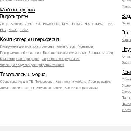
Интерактивное оборудование
Допол
Мини 
Майнинг ферма
Вид
Видеокарты
Экшн 
Zotac
Sapphire
AMD
Palit
PowerColor
KFA2
Inno3D
HIS
GigaByte
MSI
PNY
ASUS
EVGA
Орг
Компьютеры и периферия
Картр
Инструмент для монтажа и ремонта
Компьютеры
Мониторы
Ноу
Программное обеспечение
Внешние накопители данных
Защита питания
Антив
Компьютерная периферия
Серверное оборудование
Элект
Чистящие средства для цифровой техники
Ком
Телевизоры и медиа
Охлаж
Оборудование для ТВ
Телевизоры
Крепления и мебель
Проигрыватели
Видео
Домашние кинотеатры
Звуковые панели
Кабели и переходники
Опера
Платы
Приво
Жестк