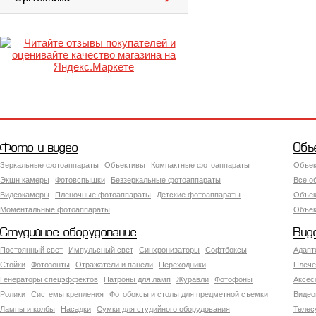
Фото и видео
Объ
Зеркальные фотоаппараты
Объективы
Компактные фотоаппараты
Объек
Экшн камеры
Фотовспышки
Беззеркальные фотоаппараты
Все о
Видеокамеры
Пленочные фотоаппараты
Детские фотоаппараты
Объек
Моментальные фотоаппараты
Объект
Студийное оборудование
Вид
Постоянный свет
Импульсный свет
Синхронизаторы
Софтбоксы
Адапт
Стойки
Фотозонты
Отражатели и панели
Переходники
Плече
Генераторы спецэффектов
Патроны для ламп
Журавли
Фотофоны
Аксес
Ролики
Системы крепления
Фотобоксы и столы для предметной съемки
Видео
Лампы и колбы
Насадки
Сумки для студийного оборудования
Теле