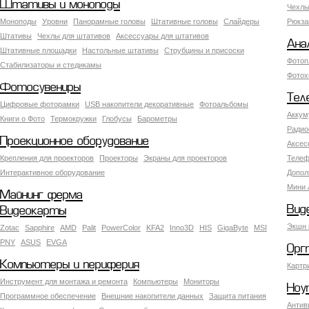
Штативы и моноподы
Чехлы
Моноподы
Уровни
Панорамные головы
Штативные головы
Слайдеры
Рюкза
Штативы
Чехлы для штативов
Аксессуары для штативов
Ана
Штативные площадки
Настольные штативы
Струбцины и присоски
Фотоп
Стабилизаторы и стедикамы
Фотох
Фотосувениры
Тел
Цифровые фоторамки
USB накопители декоративные
Фотоальбомы
Аккум
Книги о Фото
Термокружки
Глобусы
Барометры
Радио
Проекционное оборудование
Аксес
Крепления для проекторов
Проекторы
Экраны для проекторов
Телеф
Интерактивное оборудование
Допол
Мини 
Майнинг ферма
Вид
Видеокарты
Экшн 
Zotac
Sapphire
AMD
Palit
PowerColor
KFA2
Inno3D
HIS
GigaByte
MSI
PNY
ASUS
EVGA
Орг
Компьютеры и периферия
Картр
Инструмент для монтажа и ремонта
Компьютеры
Мониторы
Ноу
Программное обеспечение
Внешние накопители данных
Защита питания
Антив