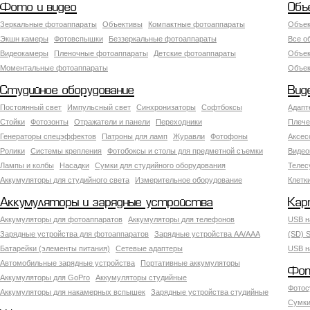
Фото и видео
Объ
Зеркальные фотоаппараты
Объективы
Компактные фотоаппараты
Объек
Экшн камеры
Фотовспышки
Беззеркальные фотоаппараты
Все о
Видеокамеры
Пленочные фотоаппараты
Детские фотоаппараты
Объек
Моментальные фотоаппараты
Объект
Студийное оборудование
Вид
Постоянный свет
Импульсный свет
Синхронизаторы
Софтбоксы
Адапт
Стойки
Фотозонты
Отражатели и панели
Переходники
Плече
Генераторы спецэффектов
Патроны для ламп
Журавли
Фотофоны
Аксес
Ролики
Системы крепления
Фотобоксы и столы для предметной съемки
Видео
Лампы и колбы
Насадки
Сумки для студийного оборудования
Теле
Аккумуляторы для студийного света
Измерительное оборудование
Клетк
Аккумуляторы и зарядные устройства
Кар
Аккумуляторы для фотоаппаратов
Аккумуляторы для телефонов
USB н
Зарядные устройства для фотоаппаратов
Зарядные устройства AA/AAA
(SD) S
Батарейки (элементы питания)
Сетевые адаптеры
USB н
Автомобильные зарядные устройства
Портативные аккумуляторы
Фот
Аккумуляторы для GoPro
Аккумуляторы студийные
Фотос
Аккумуляторы для накамерных вспышек
Зарядные устройства студийные
Сумки