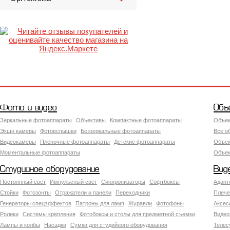
Фото и видео
Объ
Зеркальные фотоаппараты
Объективы
Компактные фотоаппараты
Объек
Экшн камеры
Фотовспышки
Беззеркальные фотоаппараты
Все о
Видеокамеры
Пленочные фотоаппараты
Детские фотоаппараты
Объек
Моментальные фотоаппараты
Объект
Студийное оборудование
Вид
Постоянный свет
Импульсный свет
Синхронизаторы
Софтбоксы
Адапт
Стойки
Фотозонты
Отражатели и панели
Переходники
Плече
Генераторы спецэффектов
Патроны для ламп
Журавли
Фотофоны
Аксес
Ролики
Системы крепления
Фотобоксы и столы для предметной съемки
Видео
Лампы и колбы
Насадки
Сумки для студийного оборудования
Теле