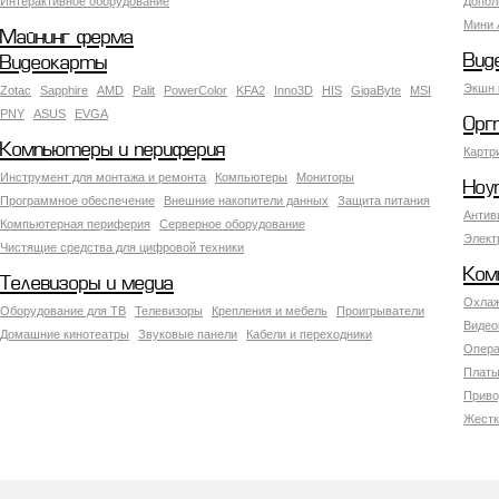
Интерактивное оборудование
Допол
Мини 
Майнинг ферма
Вид
Видеокарты
Экшн 
Zotac
Sapphire
AMD
Palit
PowerColor
KFA2
Inno3D
HIS
GigaByte
MSI
PNY
ASUS
EVGA
Орг
Компьютеры и периферия
Картр
Инструмент для монтажа и ремонта
Компьютеры
Мониторы
Ноу
Программное обеспечение
Внешние накопители данных
Защита питания
Антив
Компьютерная периферия
Серверное оборудование
Элект
Чистящие средства для цифровой техники
Ком
Телевизоры и медиа
Охлаж
Оборудование для ТВ
Телевизоры
Крепления и мебель
Проигрыватели
Видео
Домашние кинотеатры
Звуковые панели
Кабели и переходники
Опера
Платы
Приво
Жестк