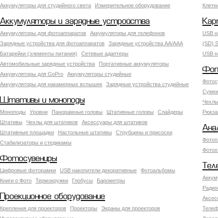
Аккумуляторы для студийного света
Измерительное оборудование
Клетк
Аккумуляторы и зарядные устройства
Кар
Аккумуляторы для фотоаппаратов
Аккумуляторы для телефонов
USB н
Зарядные устройства для фотоаппаратов
Зарядные устройства AA/AAA
(SD) S
Батарейки (элементы питания)
Сетевые адаптеры
USB н
Автомобильные зарядные устройства
Портативные аккумуляторы
Фот
Аккумуляторы для GoPro
Аккумуляторы студийные
Фотос
Аккумуляторы для накамерных вспышек
Зарядные устройства студийные
Сумки
Штативы и моноподы
Чехлы
Моноподы
Уровни
Панорамные головы
Штативные головы
Слайдеры
Рюкза
Штативы
Чехлы для штативов
Аксессуары для штативов
Ана
Штативные площадки
Настольные штативы
Струбцины и присоски
Фотоп
Стабилизаторы и стедикамы
Фотох
Фотосувениры
Тел
Цифровые фоторамки
USB накопители декоративные
Фотоальбомы
Аккум
Книги о Фото
Термокружки
Глобусы
Барометры
Радио
Проекционное оборудование
Аксес
Крепления для проекторов
Проекторы
Экраны для проекторов
Телеф