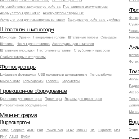
Батарейки (элементы питания)
Сетевые адаптеры
USB н
Автомобильные зарядные устройства
Портативные аккумуляторы
Фот
Аккумуляторы для GoPro
Аккумуляторы студийные
Фотос
Аккумуляторы для накамерных вспышек
Зарядные устройства студийные
Сумки
Штативы и моноподы
Чехлы
Моноподы
Уровни
Панорамные головы
Штативные головы
Слайдеры
Рюкза
Штативы
Чехлы для штативов
Аксессуары для штативов
Ана
Штативные площадки
Настольные штативы
Струбцины и присоски
Фотоп
Стабилизаторы и стедикамы
Фотох
Фотосувениры
Тел
Цифровые фоторамки
USB накопители декоративные
Фотоальбомы
Аккум
Книги о Фото
Термокружки
Глобусы
Барометры
Радио
Проекционное оборудование
Аксес
Крепления для проекторов
Проекторы
Экраны для проекторов
Телеф
Интерактивное оборудование
Допол
Мини 
Майнинг ферма
Вид
Видеокарты
Экшн 
Zotac
Sapphire
AMD
Palit
PowerColor
KFA2
Inno3D
HIS
GigaByte
MSI
PNY
ASUS
EVGA