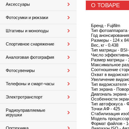
Аксессуары
О ТОВАРЕ
Фотосумки и рюкзаки
Бренд - Fujifilm
Тип фотоаппарата 
Штативы и моноподы
Год анонсирования
Размеры - 124 x 84
Спортивное снаряжение
Вес, кг - 0.438
Тип матрицы - BS
Число эффективны
Аналоговая фотография
Размер матрицы - 2
Максимальное разр
Соотношение сторо
Фотосувениры
Охват в видоискат
Увеличение видоис
Телефоны и смарт-часы
Тип видоискателя 
Тип экрана - Пово
Диагональ экрана 
Электротранспорт
Особенности экра
Тип автофокуса - 
Точки АФ - 425
Радиоуправляемые
Стабилизация изоб
игрушки
Модель процессора
Формат файлов - 1
Оргтехника
Диапазон ISO - Авт