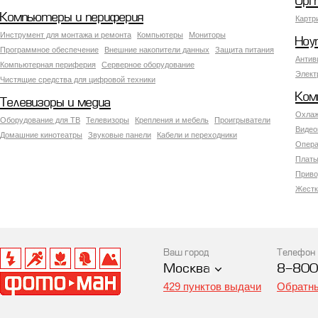
Орг
Компьютеры и периферия
Картр
Инструмент для монтажа и ремонта
Компьютеры
Мониторы
Ноу
Программное обеспечение
Внешние накопители данных
Защита питания
Антив
Компьютерная периферия
Серверное оборудование
Элект
Чистящие средства для цифровой техники
Ком
Телевизоры и медиа
Охлаж
Оборудование для ТВ
Телевизоры
Крепления и мебель
Проигрыватели
Видео
Домашние кинотеатры
Звуковые панели
Кабели и переходники
Опера
Платы
Приво
Жестк
Ваш город
Телефон
Москва
8-800
429 пунктов выдачи
Обратны