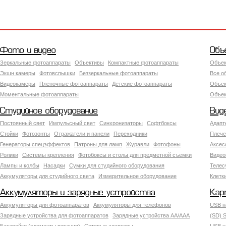
Фото и видео
Объ
Зеркальные фотоаппараты
Объективы
Компактные фотоаппараты
Объек
Экшн камеры
Фотовспышки
Беззеркальные фотоаппараты
Все о
Видеокамеры
Пленочные фотоаппараты
Детские фотоаппараты
Объек
Моментальные фотоаппараты
Объект
Студийное оборудование
Вид
Постоянный свет
Импульсный свет
Синхронизаторы
Софтбоксы
Адапт
Стойки
Фотозонты
Отражатели и панели
Переходники
Плече
Генераторы спецэффектов
Патроны для ламп
Журавли
Фотофоны
Аксес
Ролики
Системы крепления
Фотобоксы и столы для предметной съемки
Видео
Лампы и колбы
Насадки
Сумки для студийного оборудования
Теле
Аккумуляторы для студийного света
Измерительное оборудование
Клетк
Аккумуляторы и зарядные устройства
Кар
Аккумуляторы для фотоаппаратов
Аккумуляторы для телефонов
USB н
Зарядные устройства для фотоаппаратов
Зарядные устройства AA/AAA
(SD) S