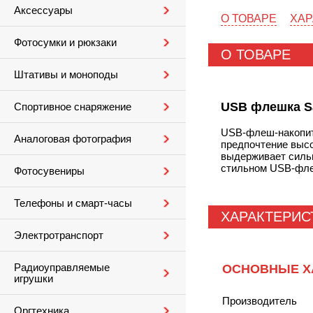
Аксессуары
О ТОВАРЕ
ХАР
Фотосумки и рюкзаки
О ТОВАРЕ
Штативы и моноподы
USB флешка San
Спортивное снаряжение
USB-флеш-накопи
Аналоговая фотография
предпочтение высо
выдерживает силь
стильном USB-фл
Фотосувениры
Телефоны и смарт-часы
ХАРАКТЕРИС
Электротранспорт
Радиоуправляемые
ОСНОВНЫЕ Х
игрушки
Производитель
Оргтехника