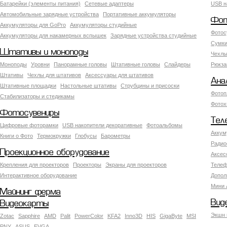
Батарейки (элементы питания)
Сетевые адаптеры
USB н
Автомобильные зарядные устройства
Портативные аккумуляторы
Фот
Аккумуляторы для GoPro
Аккумуляторы студийные
Фотос
Аккумуляторы для накамерных вспышек
Зарядные устройства студийные
Сумки
Штативы и моноподы
Чехлы
Моноподы
Уровни
Панорамные головы
Штативные головы
Слайдеры
Рюкза
Штативы
Чехлы для штативов
Аксессуары для штативов
Ана
Штативные площадки
Настольные штативы
Струбцины и присоски
Фотоп
Стабилизаторы и стедикамы
Фотох
Фотосувениры
Тел
Цифровые фоторамки
USB накопители декоративные
Фотоальбомы
Аккум
Книги о Фото
Термокружки
Глобусы
Барометры
Радио
Проекционное оборудование
Аксес
Крепления для проекторов
Проекторы
Экраны для проекторов
Телеф
Интерактивное оборудование
Допол
Мини 
Майнинг ферма
Вид
Видеокарты
Экшн 
Zotac
Sapphire
AMD
Palit
PowerColor
KFA2
Inno3D
HIS
GigaByte
MSI
PNY
ASUS
EVGA