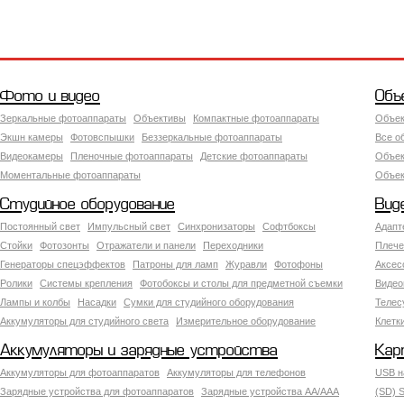
Фото и видео
Объ
Зеркальные фотоаппараты
Объективы
Компактные фотоаппараты
Объек
Экшн камеры
Фотовспышки
Беззеркальные фотоаппараты
Все о
Видеокамеры
Пленочные фотоаппараты
Детские фотоаппараты
Объек
Моментальные фотоаппараты
Объект
Студийное оборудование
Вид
Постоянный свет
Импульсный свет
Синхронизаторы
Софтбоксы
Адапт
Стойки
Фотозонты
Отражатели и панели
Переходники
Плече
Генераторы спецэффектов
Патроны для ламп
Журавли
Фотофоны
Аксес
Ролики
Системы крепления
Фотобоксы и столы для предметной съемки
Видео
Лампы и колбы
Насадки
Сумки для студийного оборудования
Теле
Аккумуляторы для студийного света
Измерительное оборудование
Клетк
Аккумуляторы и зарядные устройства
Кар
Аккумуляторы для фотоаппаратов
Аккумуляторы для телефонов
USB н
Зарядные устройства для фотоаппаратов
Зарядные устройства AA/AAA
(SD) S