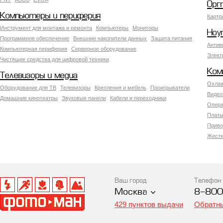
Орг
Компьютеры и периферия
Картр
Инструмент для монтажа и ремонта
Компьютеры
Мониторы
Ноу
Программное обеспечение
Внешние накопители данных
Защита питания
Антив
Компьютерная периферия
Серверное оборудование
Элект
Чистящие средства для цифровой техники
Ком
Телевизоры и медиа
Охлаж
Оборудование для ТВ
Телевизоры
Крепления и мебель
Проигрыватели
Видео
Домашние кинотеатры
Звуковые панели
Кабели и переходники
Опера
Платы
Приво
Жестк
Ваш город
Телефон
Москва
8-800
429 пунктов выдачи
Обратны