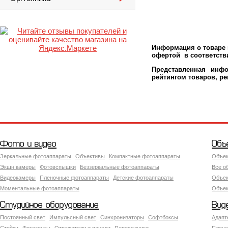
Информация о товаре м
офертой в соответстви
Представленная инфо
рейтингом товаров, р
Фото и видео
Объ
Зеркальные фотоаппараты
Объективы
Компактные фотоаппараты
Объек
Экшн камеры
Фотовспышки
Беззеркальные фотоаппараты
Все о
Видеокамеры
Пленочные фотоаппараты
Детские фотоаппараты
Объек
Моментальные фотоаппараты
Объект
Студийное оборудование
Вид
Постоянный свет
Импульсный свет
Синхронизаторы
Софтбоксы
Адапт