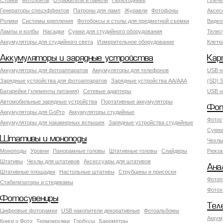
Стойки
Фотозонты
Отражатели и панели
Переходники
Плече
Генераторы спецэффектов
Патроны для ламп
Журавли
Фотофоны
Аксес
Ролики
Системы крепления
Фотобоксы и столы для предметной съемки
Видео
Лампы и колбы
Насадки
Сумки для студийного оборудования
Теле
Аккумуляторы для студийного света
Измерительное оборудование
Клетк
Аккумуляторы и зарядные устройства
Кар
Аккумуляторы для фотоаппаратов
Аккумуляторы для телефонов
USB н
Зарядные устройства для фотоаппаратов
Зарядные устройства AA/AAA
(SD) S
Батарейки (элементы питания)
Сетевые адаптеры
USB н
Автомобильные зарядные устройства
Портативные аккумуляторы
Фот
Аккумуляторы для GoPro
Аккумуляторы студийные
Фотос
Аккумуляторы для накамерных вспышек
Зарядные устройства студийные
Сумки
Штативы и моноподы
Чехлы
Моноподы
Уровни
Панорамные головы
Штативные головы
Слайдеры
Рюкза
Штативы
Чехлы для штативов
Аксессуары для штативов
Ана
Штативные площадки
Настольные штативы
Струбцины и присоски
Фотоп
Стабилизаторы и стедикамы
Фотох
Фотосувениры
Тел
Цифровые фоторамки
USB накопители декоративные
Фотоальбомы
Аккум
Книги о Фото
Термокружки
Глобусы
Барометры