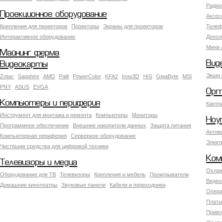
Радио
Проекционное оборудование
Аксес
Крепления для проекторов
Проекторы
Экраны для проекторов
Телеф
Интерактивное оборудование
Допол
Мини 
Майнинг ферма
Вид
Видеокарты
Экшн 
Zotac
Sapphire
AMD
Palit
PowerColor
KFA2
Inno3D
HIS
GigaByte
MSI
PNY
ASUS
EVGA
Орг
Компьютеры и периферия
Картр
Инструмент для монтажа и ремонта
Компьютеры
Мониторы
Ноу
Программное обеспечение
Внешние накопители данных
Защита питания
Антив
Компьютерная периферия
Серверное оборудование
Элект
Чистящие средства для цифровой техники
Ком
Телевизоры и медиа
Охлаж
Оборудование для ТВ
Телевизоры
Крепления и мебель
Проигрыватели
Видео
Домашние кинотеатры
Звуковые панели
Кабели и переходники
Опера
Платы
Приво