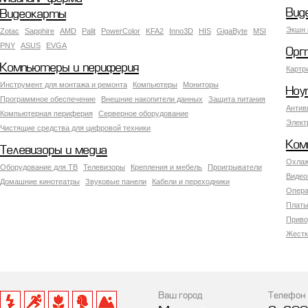
Вид
Видеокарты
Экшн 
Zotac
Sapphire
AMD
Palit
PowerColor
KFA2
Inno3D
HIS
GigaByte
MSI
PNY
ASUS
EVGA
Орг
Компьютеры и периферия
Картр
Инструмент для монтажа и ремонта
Компьютеры
Мониторы
Ноу
Программное обеспечение
Внешние накопители данных
Защита питания
Антив
Компьютерная периферия
Серверное оборудование
Элект
Чистящие средства для цифровой техники
Ком
Телевизоры и медиа
Охлаж
Оборудование для ТВ
Телевизоры
Крепления и мебель
Проигрыватели
Видео
Домашние кинотеатры
Звуковые панели
Кабели и переходники
Опера
Платы
Приво
Жестк
Ваш город
Телефон