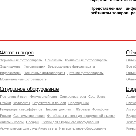
Представленная инфо
рейтингом товаров, р
Фото и видео
Объ
Зеркальные фотоаппараты
Объективы
Компактные фотоаппараты
Объек
Экшн камеры
Фотовспышки
Беззеркальные фотоаппараты
Все о
Видеокамеры
Пленочные фотоаппараты
Детские фотоаппараты
Объек
Моментальные фотоаппараты
Объект
Студийное оборудование
Вид
Постоянный свет
Импульсный свет
Синхронизаторы
Софтбоксы
Адапт
Стойки
Фотозонты
Отражатели и панели
Переходники
Плече
Генераторы спецэффектов
Патроны для ламп
Журавли
Фотофоны
Аксес
Ролики
Системы крепления
Фотобоксы и столы для предметной съемки
Видео
Лампы и колбы
Насадки
Сумки для студийного оборудования
Теле
Аккумуляторы для студийного света
Измерительное оборудование
Клетк