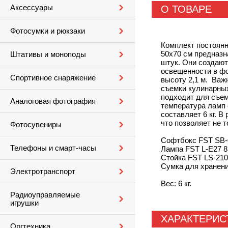
Аксессуары
О ТОВАРЕ
Фотосумки и рюкзаки
Комплект постоянн
50x70 см предназн
Штативы и моноподы
штук. Они создают
освещенности в фо
Спортивное снаряжение
высоту 2,1 м. Важ
съемки кулинарных
подходит для съем
Аналоговая фотография
температура ламп 
составляет 6 кг. 
что позволяет не 
Фотосувениры
Софтбокс FST SB-0
Телефоны и смарт-часы
Лампа FST L-E27 8
Стойка FST LS-210
Сумка для хранени
Электротранспорт
Вес: 6 кг.
Радиоуправляемые
игрушки
ХАРАКТЕРИС
Оргтехника