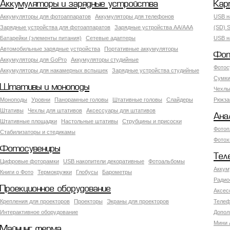
Аккумуляторы и зарядные устройства
Кар
Аккумуляторы для фотоаппаратов
Аккумуляторы для телефонов
USB н
Зарядные устройства для фотоаппаратов
Зарядные устройства AA/AAA
(SD) S
Батарейки (элементы питания)
Сетевые адаптеры
USB н
Автомобильные зарядные устройства
Портативные аккумуляторы
Фот
Аккумуляторы для GoPro
Аккумуляторы студийные
Фотос
Аккумуляторы для накамерных вспышек
Зарядные устройства студийные
Сумки
Штативы и моноподы
Чехлы
Моноподы
Уровни
Панорамные головы
Штативные головы
Слайдеры
Рюкза
Штативы
Чехлы для штативов
Аксессуары для штативов
Ана
Штативные площадки
Настольные штативы
Струбцины и присоски
Фотоп
Стабилизаторы и стедикамы
Фотох
Фотосувениры
Тел
Цифровые фоторамки
USB накопители декоративные
Фотоальбомы
Аккум
Книги о Фото
Термокружки
Глобусы
Барометры
Радио
Проекционное оборудование
Аксес
Крепления для проекторов
Проекторы
Экраны для проекторов
Телеф
Интерактивное оборудование
Допол
Мини 
Майнинг ферма