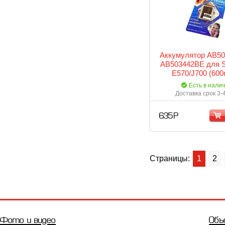
Аккумулятор АВ5
АВ503442BE для 
E570/J700 (60
(Pronto)
Есть в нали
Доставка срок 3-
635 Р
Страницы:
1
2
Фото и видео
Объ