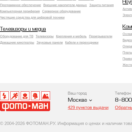
Ноу
Программное обеспечение
Внешние накопители данных
Защита питания
Антив
Компьютерная периферия
Серверное оборудование
Элект
Чистящие средства для цифровой техники
Ком
Телевизоры и медиа
Охлаж
Оборудование для ТВ
Телевизоры
Крепления и мебель
Проигрыватели
Видео
Домашние кинотеатры
Звуковые панели
Кабели и переходники
Опера
Платы
Приво
Жестк
Ваш город
Телефон
Москва
8-800
429 пунктов выдачи
Обратны
© 2004-2026 ФОТОМАН.РУ. Информация о ценах и наличии товар