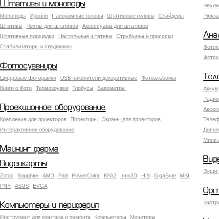
Штативы и моноподы
Чехлы
Моноподы
Уровни
Панорамные головы
Штативные головы
Слайдеры
Рюкза
Штативы
Чехлы для штативов
Аксессуары для штативов
Ана
Штативные площадки
Настольные штативы
Струбцины и присоски
Стабилизаторы и стедикамы
Фотоп
Фотох
Фотосувениры
Тел
Цифровые фоторамки
USB накопители декоративные
Фотоальбомы
Книги о Фото
Термокружки
Глобусы
Барометры
Аккум
Радио
Проекционное оборудование
Аксес
Крепления для проекторов
Проекторы
Экраны для проекторов
Телеф
Интерактивное оборудование
Допол
Мини 
Майнинг ферма
Вид
Видеокарты
Экшн 
Zotac
Sapphire
AMD
Palit
PowerColor
KFA2
Inno3D
HIS
GigaByte
MSI
PNY
ASUS
EVGA
Орг
Картр
Компьютеры и периферия
Инструмент для монтажа и ремонта
Компьютеры
Мониторы