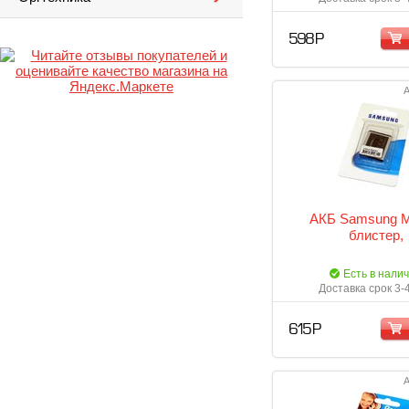
598 Р
А
АКБ Samsung 
блистер,
Есть в нали
Доставка срок 3-
615 Р
А