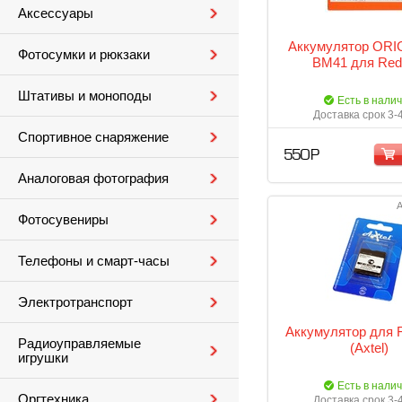
Аксессуары
Аккумулятор ORIG
Фотосумки и рюкзаки
BM41 для Red
Штативы и моноподы
Есть в нали
Доставка срок 3-
Спортивное снаряжение
550 Р
Аналоговая фотография
А
Фотосувениры
Телефоны и смарт-часы
Электротранспорт
Аккумулятор для 
Радиоуправляемые
(Axtel)
игрушки
Есть в нали
Оргтехника
Доставка срок 3-