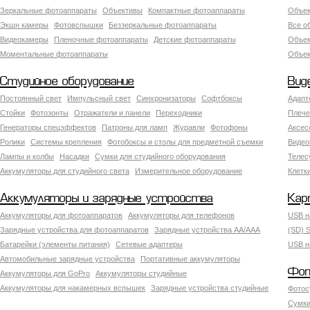
Зеркальные фотоаппараты
Объективы
Компактные фотоаппараты
Объек
Экшн камеры
Фотовспышки
Беззеркальные фотоаппараты
Все о
Видеокамеры
Пленочные фотоаппараты
Детские фотоаппараты
Объек
Моментальные фотоаппараты
Объект
Студийное оборудование
Вид
Постоянный свет
Импульсный свет
Синхронизаторы
Софтбоксы
Адапт
Стойки
Фотозонты
Отражатели и панели
Переходники
Плече
Генераторы спецэффектов
Патроны для ламп
Журавли
Фотофоны
Аксес
Ролики
Системы крепления
Фотобоксы и столы для предметной съемки
Видео
Лампы и колбы
Насадки
Сумки для студийного оборудования
Теле
Аккумуляторы для студийного света
Измерительное оборудование
Клетк
Аккумуляторы и зарядные устройства
Кар
Аккумуляторы для фотоаппаратов
Аккумуляторы для телефонов
USB н
Зарядные устройства для фотоаппаратов
Зарядные устройства AA/AAA
(SD) S
Батарейки (элементы питания)
Сетевые адаптеры
USB н
Автомобильные зарядные устройства
Портативные аккумуляторы
Фот
Аккумуляторы для GoPro
Аккумуляторы студийные
Аккумуляторы для накамерных вспышек
Зарядные устройства студийные
Фотос
Сумки