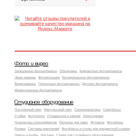
Фото и видео
Зеркальные фотоаппараты
Объективы
Компактные фотоаппараты
Экшн камеры
Фотовспышки
Беззеркальные фотоаппараты
Видеокамеры
Пленочные фотоаппараты
Детские фотоаппараты
Моментальные фотоаппараты
Студийное оборудование
Постоянный свет
Импульсный свет
Синхронизаторы
Софтбоксы
Стойки
Фотозонты
Отражатели и панели
Переходники
Генераторы спецэффектов
Патроны для ламп
Журавли
Фотофоны
Ролики
Системы крепления
Фотобоксы и столы для предметной съемки
Лампы и колбы
Насадки
Сумки для студийного оборудования