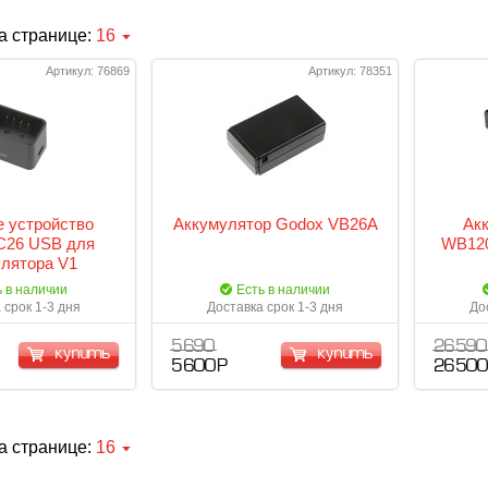
а странице:
16
Артикул: 76869
Артикул: 78351
 устройство
Аккумулятор Godox VB26A
Ак
C26 USB для
WB120
лятора V1
ь в наличии
Есть в наличии
 срок 1-3 дня
Доставка срок 1-3 дня
До
5 690
26 590
купить
купить
5 600 Р
26 500
а странице:
16