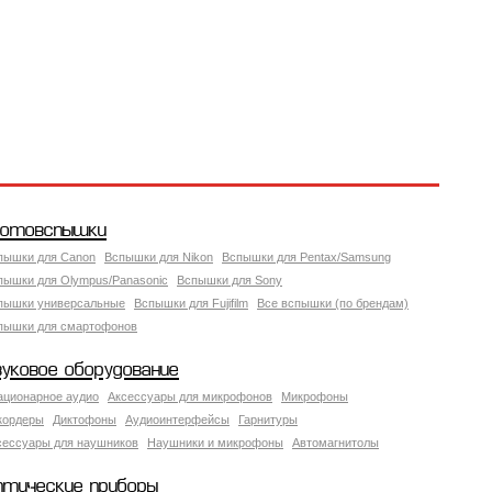
отовспышки
пышки для Canon
Вспышки для Nikon
Вспышки для Pentax/Samsung
пышки для Olympus/Panasonic
Вспышки для Sony
пышки универсальные
Вспышки для Fujifilm
Все вспышки (по брендам)
пышки для смартофонов
вуковое оборудование
ационарное аудио
Аксессуары для микрофонов
Микрофоны
кордеры
Диктофоны
Аудиоинтерфейсы
Гарнитуры
сессуары для наушников
Наушники и микрофоны
Автомагнитолы
птические приборы