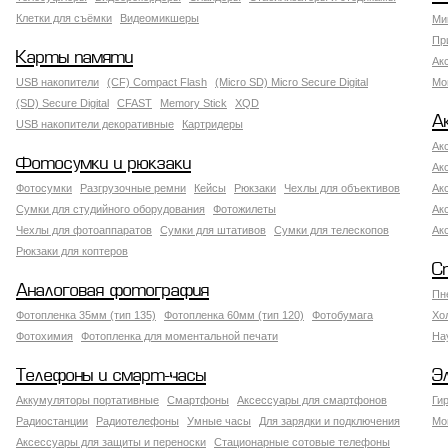
Клетки для съёмки
Видеомикшеры
Ми
Пр
Карты памяти
Ак
USB накопители
(CF) Compact Flash
(Micro SD) Micro Secure Digital
Мо
(SD) Secure Digital
CFAST
Memory Stick
XQD
А
USB накопители декоративные
Картридеры
Ак
Фотосумки и рюкзаки
Ак
Фотосумки
Разгрузочные ремни
Кейсы
Рюкзаки
Чехлы для объективов
Ак
Сумки для студийного оборудования
Фотожилеты
Ак
Чехлы для фотоаппаратов
Сумки для штативов
Сумки для телескопов
Ак
Рюкзаки для коптеров
С
Аналоговая фотография
Пн
Фотопленка 35мм (тип 135)
Фотопленка 60мм (тип 120)
Фотобумага
Хо
Фотохимия
Фотопленка для моментальной печати
На
Телефоны и смарт-часы
Э
Аккумуляторы портативные
Смартфоны
Аксессуары для смартфонов
Ги
Радиостанции
Радиотелефоны
Умные часы
Для зарядки и подключения
Мо
Аксессуары для защиты и переноски
Стационарные сотовые телефоны