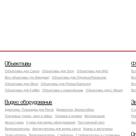
Объективы
Ф
Объективы для Canon
Объективы для Sony
Объективы для M42
Вс
Все объективы (по брендам)
Объективы для Olympus/Panasonic
Вс
Объективы для Nikon
Объективы для Pentax/Samsung
Вс
Объективы для Fujifilm
Объективы к смартфонам
Объективы для L-Mount
Вс
Видео оборудование
З
Адаптеры, Площадки для Ригов
Держатели, Кронштейны
Ст
Плечевые упоры, риги и обвес
Тележки и ролики
Моторизация
Ре
Аксессуары
Сумки для видео оборудования
Постоянный свет
Ак
Видеомониторы
Аккумуляторы для видео света
Краны и автогрипы
О
Телесуфлеры
Видеорекордеры
Слайдеры
Стабилизаторы и стедикамы