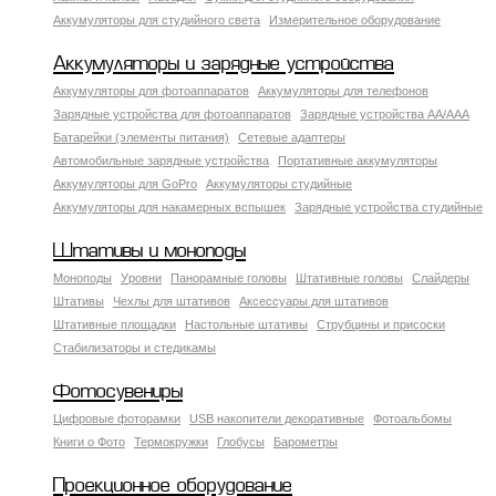
Аккумуляторы для студийного света
Измерительное оборудование
Аккумуляторы и зарядные устройства
Аккумуляторы для фотоаппаратов
Аккумуляторы для телефонов
Зарядные устройства для фотоаппаратов
Зарядные устройства AA/AAA
Батарейки (элементы питания)
Сетевые адаптеры
Автомобильные зарядные устройства
Портативные аккумуляторы
Аккумуляторы для GoPro
Аккумуляторы студийные
Аккумуляторы для накамерных вспышек
Зарядные устройства студийные
Штативы и моноподы
Моноподы
Уровни
Панорамные головы
Штативные головы
Слайдеры
Штативы
Чехлы для штативов
Аксессуары для штативов
Штативные площадки
Настольные штативы
Струбцины и присоски
Стабилизаторы и стедикамы
Фотосувениры
Цифровые фоторамки
USB накопители декоративные
Фотоальбомы
Книги о Фото
Термокружки
Глобусы
Барометры
Проекционное оборудование