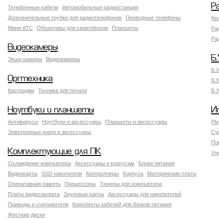
Р
Телефонные кабели
Автомобильные радиостанции
Дополнительные трубки для радиотелефонов
Проводные телефоны
Кв
Мини АТС
Объективы для смартфонов
Планшеты
Ра
Ра
Видеокамеры
Б.
Экшн камеры
Видеокамеры
Б.
Оргтехника
Б.
Картриджи
Техника для печати
Б.
Ноутбуки и планшеты
И
Антивирусы
Ноутбуки и аксессуары
Планшеты и аксессуары
Pla
Электронные книги и аксессуары
Су
По
Комплектующие для ПК
Ун
Охлаждение компьютера
Аксессуары к корпусам
Блоки питания
Видеокарты
SSD накопители
Контроллеры
Корпуса
Материнские платы
Оперативная память
Процессоры
Тюнеры для компьютера
Платы видеозахвата
Звуковые карты
Аксессуары для накопителей
Приводы и считыватели
Комплекты кабелей для блоков питания
Жесткие диски