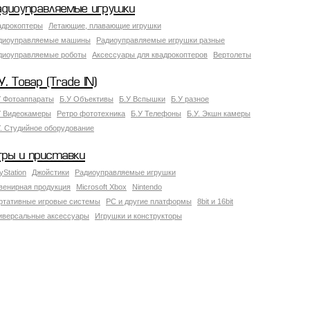
адиоуправляемые игрушки
адрокоптеры
Летающие, плавающие игрушки
диоуправляемые машины
Радиоуправляемые игрушки разные
диоуправляемые роботы
Аксессуары для квадрокоптеров
Вертолеты
У. Товар (Trade IN)
У Фотоаппараты
Б.У Объективы
Б.У Вспышки
Б.У разное
У Видеокамеры
Ретро фототехника
Б.У Телефоны
Б.У. Экшн камеры
У. Студийное оборудование
гры и приставки
yStation
Джойстики
Радиоуправляемые игрушки
венирная продукция
Microsoft Xbox
Nintendo
ртативные игровые системы
PC и другие платформы
8bit и 16bit
иверсальные аксессуары
Игрушки и конструкторы