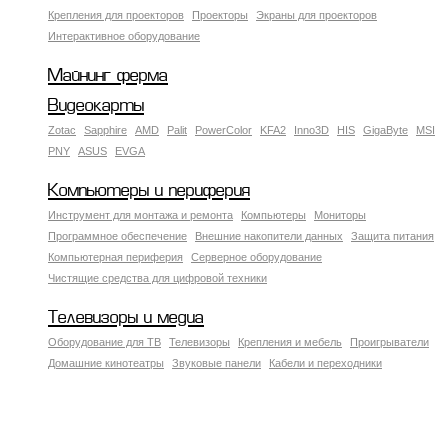
Крепления для проекторов
Проекторы
Экраны для проекторов
Интерактивное оборудование
Майнинг ферма
Видеокарты
Zotac
Sapphire
AMD
Palit
PowerColor
KFA2
Inno3D
HIS
GigaByte
MSI
PNY
ASUS
EVGA
Компьютеры и периферия
Инструмент для монтажа и ремонта
Компьютеры
Мониторы
Программное обеспечение
Внешние накопители данных
Защита питания
Компьютерная периферия
Серверное оборудование
Чистящие средства для цифровой техники
Телевизоры и медиа
Оборудование для ТВ
Телевизоры
Крепления и мебель
Проигрыватели
Домашние кинотеатры
Звуковые панели
Кабели и переходники