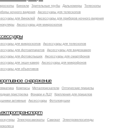
кроскопы
Бинокли
Зрительные трубы
Дальномеры
Телескопы
иборы ночного видения
Аксессуары для телескопов
сессуары для биноклей
Аксессуары для приборов ночного видения
нокуляры
Аксессуары для микроскопов
ксессуары
сессуары для микроскопов
Аксессуары для телескопов
сессуары для фотоаппаратов
Аксессуары для видеокамер
сессуары для фотовспышек
Аксессуары для смартфонов
сессуары для экшн-камер
Аксессуары для микрофонов
сессуары для объективов
портивное снаряжение
евматика
Компасы
Металлоискатели
Оптические прицелы
лодная пристрелка
Фонари и ЛЦУ
Крепления для прицелов
ушники активные
Аксессуары
Фотоловушки
лектротранспорт
роскутеры
Электросамокаты
Самокат
Электровелосипеды
ноколеса