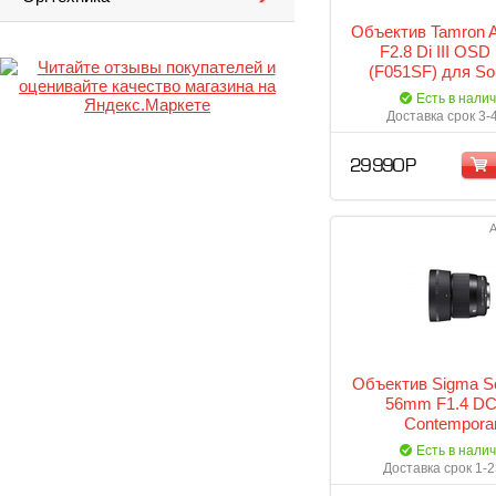
Объектив Tamron
F2.8 Di III OSD
(F051SF) для So
mount
Есть в нали
Доставка срок 3-
29 990 Р
А
Объектив Sigma S
56mm F1.4 D
Contempora
Есть в нали
Доставка срок 1-2