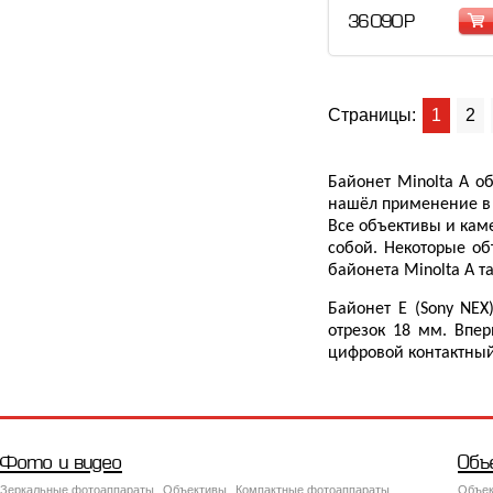
36 090 Р
Страницы:
1
2
Байонет Minolta A о
нашёл применение в ф
Все объективы и кам
собой. Некоторые об
байонета Minolta A т
Байонет E (Sony NE
отрезок 18 мм. Впер
цифровой контактный
Фото и видео
Объ
Зеркальные фотоаппараты
Объективы
Компактные фотоаппараты
Объек