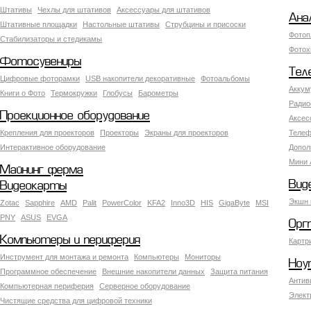
Штативы
Чехлы для штативов
Аксессуары для штативов
Ана
Штативные площадки
Настольные штативы
Струбцины и присоски
Фотоп
Стабилизаторы и стедикамы
Фотох
Фотосувениры
Тел
Цифровые фоторамки
USB накопители декоративные
Фотоальбомы
Аккум
Книги о Фото
Термокружки
Глобусы
Барометры
Радио
Проекционное оборудование
Аксес
Крепления для проекторов
Проекторы
Экраны для проекторов
Телеф
Интерактивное оборудование
Допол
Мини 
Майнинг ферма
Вид
Видеокарты
Экшн 
Zotac
Sapphire
AMD
Palit
PowerColor
KFA2
Inno3D
HIS
GigaByte
MSI
PNY
ASUS
EVGA
Орг
Компьютеры и периферия
Картр
Инструмент для монтажа и ремонта
Компьютеры
Мониторы
Ноу
Программное обеспечение
Внешние накопители данных
Защита питания
Антив
Компьютерная периферия
Серверное оборудование
Элект
Чистящие средства для цифровой техники