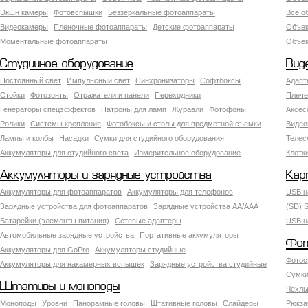
Экшн камеры
Фотовспышки
Беззеркальные фотоаппараты
Все о
Видеокамеры
Пленочные фотоаппараты
Детские фотоаппараты
Объек
Моментальные фотоаппараты
Объект
Студийное оборудование
Вид
Постоянный свет
Импульсный свет
Синхронизаторы
Софтбоксы
Адапт
Стойки
Фотозонты
Отражатели и панели
Переходники
Плече
Генераторы спецэффектов
Патроны для ламп
Журавли
Фотофоны
Аксес
Ролики
Системы крепления
Фотобоксы и столы для предметной съемки
Видео
Лампы и колбы
Насадки
Сумки для студийного оборудования
Теле
Аккумуляторы для студийного света
Измерительное оборудование
Клетк
Аккумуляторы и зарядные устройства
Кар
Аккумуляторы для фотоаппаратов
Аккумуляторы для телефонов
USB н
Зарядные устройства для фотоаппаратов
Зарядные устройства AA/AAA
(SD) S
Батарейки (элементы питания)
Сетевые адаптеры
USB н
Автомобильные зарядные устройства
Портативные аккумуляторы
Фот
Аккумуляторы для GoPro
Аккумуляторы студийные
Фотос
Аккумуляторы для накамерных вспышек
Зарядные устройства студийные
Сумки
Штативы и моноподы
Чехлы
Моноподы
Уровни
Панорамные головы
Штативные головы
Слайдеры
Рюкза