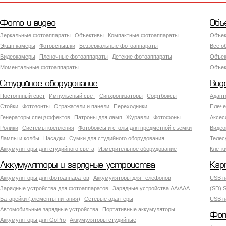
Фото и видео
Объ
Зеркальные фотоаппараты
Объективы
Компактные фотоаппараты
Объек
Экшн камеры
Фотовспышки
Беззеркальные фотоаппараты
Все о
Видеокамеры
Пленочные фотоаппараты
Детские фотоаппараты
Объек
Моментальные фотоаппараты
Объект
Студийное оборудование
Вид
Постоянный свет
Импульсный свет
Синхронизаторы
Софтбоксы
Адапт
Стойки
Фотозонты
Отражатели и панели
Переходники
Плече
Генераторы спецэффектов
Патроны для ламп
Журавли
Фотофоны
Аксес
Ролики
Системы крепления
Фотобоксы и столы для предметной съемки
Видео
Лампы и колбы
Насадки
Сумки для студийного оборудования
Теле
Аккумуляторы для студийного света
Измерительное оборудование
Клетк
Аккумуляторы и зарядные устройства
Кар
Аккумуляторы для фотоаппаратов
Аккумуляторы для телефонов
USB н
Зарядные устройства для фотоаппаратов
Зарядные устройства AA/AAA
(SD) S
Батарейки (элементы питания)
Сетевые адаптеры
USB н
Автомобильные зарядные устройства
Портативные аккумуляторы
Фот
Аккумуляторы для GoPro
Аккумуляторы студийные