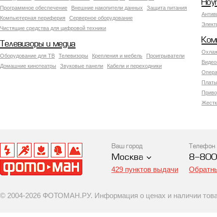
Ноу
Программное обеспечение
Внешние накопители данных
Защита питания
Антив
Компьютерная периферия
Серверное оборудование
Элект
Чистящие средства для цифровой техники
Ком
Телевизоры и медиа
Охлаж
Оборудование для ТВ
Телевизоры
Крепления и мебель
Проигрыватели
Видео
Домашние кинотеатры
Звуковые панели
Кабели и переходники
Опера
Платы
Приво
Жестк
Ваш город
Телефон
Москва
8-800
429 пунктов выдачи
Обратны
© 2004-2026 ФОТОМАН.РУ. Информация о ценах и наличии товар