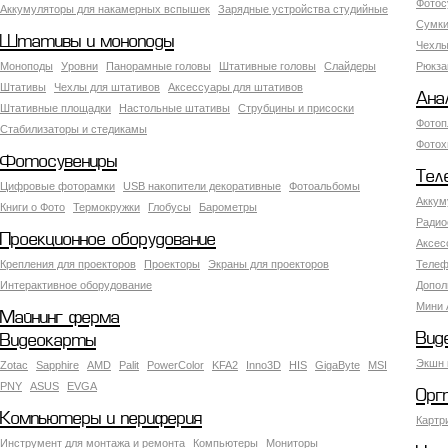
Фотос
Аккумуляторы для накамерных вспышек
Зарядные устройства студийные
Сумки
Штативы и моноподы
Чехлы
Моноподы
Уровни
Панорамные головы
Штативные головы
Слайдеры
Рюкза
Штативы
Чехлы для штативов
Аксессуары для штативов
Ана
Штативные площадки
Настольные штативы
Струбцины и присоски
Фотоп
Стабилизаторы и стедикамы
Фотох
Фотосувениры
Тел
Цифровые фоторамки
USB накопители декоративные
Фотоальбомы
Аккум
Книги о Фото
Термокружки
Глобусы
Барометры
Радио
Проекционное оборудование
Аксес
Крепления для проекторов
Проекторы
Экраны для проекторов
Телеф
Интерактивное оборудование
Допол
Мини 
Майнинг ферма
Вид
Видеокарты
Экшн 
Zotac
Sapphire
AMD
Palit
PowerColor
KFA2
Inno3D
HIS
GigaByte
MSI
PNY
ASUS
EVGA
Орг
Компьютеры и периферия
Картр
Инструмент для монтажа и ремонта
Компьютеры
Мониторы