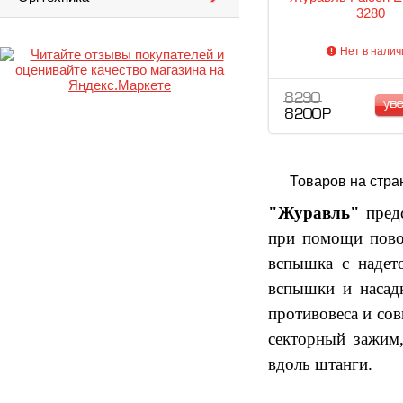
3280
Нет в налич
8 290
ув
8 200 Р
Товаров на стра
"Журавль"
предс
при помощи повор
вспышка с надето
вспышки и насад
противовеса и сов
секторный зажим,
вдоль штанги.