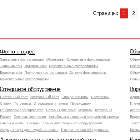
Страницы:
1
2
Фото и видео
Объ
Зеркальные фотоаппараты
Объективы
Компактные фотоаппараты
Объек
Экшн камеры
Фотовспышки
Беззеркальные фотоаппараты
Все о
Видеокамеры
Пленочные фотоаппараты
Детские фотоаппараты
Объек
Моментальные фотоаппараты
Объект
Студийное оборудование
Вид
Постоянный свет
Импульсный свет
Синхронизаторы
Софтбоксы
Адапт
Стойки
Фотозонты
Отражатели и панели
Переходники
Плече
Генераторы спецэффектов
Патроны для ламп
Журавли
Фотофоны
Аксес
Ролики
Системы крепления
Фотобоксы и столы для предметной съемки
Видео
Лампы и колбы
Насадки
Сумки для студийного оборудования
Теле
Аккумуляторы для студийного света
Измерительное оборудование
Клетк