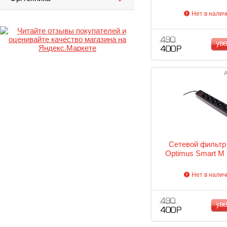
Нет в налич
490
ув
400 Р
А
Сетевой фильт
Optimus Smart M
Нет в налич
490
ув
400 Р