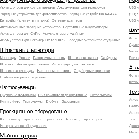
Аккумуляторы и зарядные устройства
Кар
Аккумуляторы для фотоаппаратов
Аккумуляторы для телефонов
USB н
Зарядные устройства для фотоаппаратов
Зарядные устройства AA/AAA
(SD) S
Батарейки (элементы питания)
Сетевые адаптеры
USB н
Автомобильные зарядные устройства
Портативные аккумуляторы
Фот
Аккумуляторы для GoPro
Аккумуляторы студийные
Фотос
Аккумуляторы для накамерных вспышек
Зарядные устройства студийные
Сумки
Штативы и моноподы
Чехлы
Моноподы
Уровни
Панорамные головы
Штативные головы
Слайдеры
Рюкза
Штативы
Чехлы для штативов
Аксессуары для штативов
Ана
Штативные площадки
Настольные штативы
Струбцины и присоски
Фотоп
Стабилизаторы и стедикамы
Фотох
Фотосувениры
Тел
Цифровые фоторамки
USB накопители декоративные
Фотоальбомы
Аккум
Книги о Фото
Термокружки
Глобусы
Барометры
Радио
Проекционное оборудование
Аксес
Крепления для проекторов
Проекторы
Экраны для проекторов
Телеф
Интерактивное оборудование
Допол
Мини 
Майнинг ферма