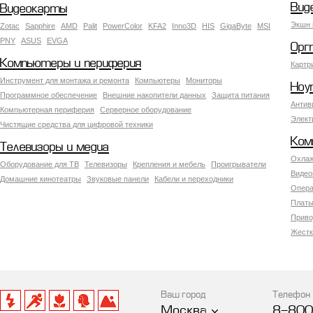
Вид
Видеокарты
Экшн 
Zotac
Sapphire
AMD
Palit
PowerColor
KFA2
Inno3D
HIS
GigaByte
MSI
PNY
ASUS
EVGA
Орг
Компьютеры и периферия
Картр
Инструмент для монтажа и ремонта
Компьютеры
Мониторы
Ноу
Программное обеспечение
Внешние накопители данных
Защита питания
Антив
Компьютерная периферия
Серверное оборудование
Элект
Чистящие средства для цифровой техники
Ком
Телевизоры и медиа
Охлаж
Оборудование для ТВ
Телевизоры
Крепления и мебель
Проигрыватели
Видео
Домашние кинотеатры
Звуковые панели
Кабели и переходники
Опера
Платы
Приво
Жестк
Ваш город
Телефон
Москва
8-800