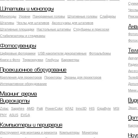
Сумки
Штативы и моноподы
Чехлы
Моноподы
Уровни
Панорамные головы
Штативные головы
Слайдеры
Рюкза
Штативы
Чехлы для штативов
Аксессуары для штативов
Ана
Штативные площадки
Настольные штативы
Струбцины и присоски
Фотоп
Стабилизаторы и стедикамы
Фотох
Фотосувениры
Тел
Цифровые фоторамки
USB накопители декоративные
Фотоальбомы
Аккум
Книги о Фото
Термокружки
Глобусы
Барометры
Радио
Проекционное оборудование
Аксес
Крепления для проекторов
Проекторы
Экраны для проекторов
Телеф
Интерактивное оборудование
Допол
Мини 
Майнинг ферма
Вид
Видеокарты
Экшн 
Zotac
Sapphire
AMD
Palit
PowerColor
KFA2
Inno3D
HIS
GigaByte
MSI
PNY
ASUS
EVGA
Орг
Компьютеры и периферия
Картр
Инструмент для монтажа и ремонта
Компьютеры
Мониторы
Ноу