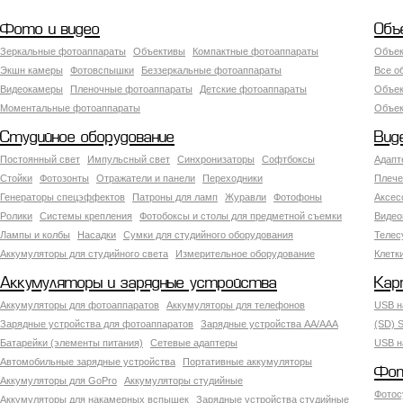
Фото и видео
Объ
Зеркальные фотоаппараты
Объективы
Компактные фотоаппараты
Объек
Экшн камеры
Фотовспышки
Беззеркальные фотоаппараты
Все о
Видеокамеры
Пленочные фотоаппараты
Детские фотоаппараты
Объек
Моментальные фотоаппараты
Объект
Студийное оборудование
Вид
Постоянный свет
Импульсный свет
Синхронизаторы
Софтбоксы
Адапт
Стойки
Фотозонты
Отражатели и панели
Переходники
Плече
Генераторы спецэффектов
Патроны для ламп
Журавли
Фотофоны
Аксес
Ролики
Системы крепления
Фотобоксы и столы для предметной съемки
Видео
Лампы и колбы
Насадки
Сумки для студийного оборудования
Теле
Аккумуляторы для студийного света
Измерительное оборудование
Клетк
Аккумуляторы и зарядные устройства
Кар
Аккумуляторы для фотоаппаратов
Аккумуляторы для телефонов
USB н
Зарядные устройства для фотоаппаратов
Зарядные устройства AA/AAA
(SD) S
Батарейки (элементы питания)
Сетевые адаптеры
USB н
Автомобильные зарядные устройства
Портативные аккумуляторы
Фот
Аккумуляторы для GoPro
Аккумуляторы студийные
Фотос
Аккумуляторы для накамерных вспышек
Зарядные устройства студийные