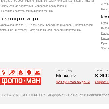
Программное обеспечение
Внешние накопители данных
Защита питания
Антив
Компьютерная периферия
Серверное оборудование
Элект
Чистящие средства для цифровой техники
Ком
Телевизоры и медиа
Охлаж
Оборудование для ТВ
Телевизоры
Крепления и мебель
Проигрыватели
Видео
Домашние кинотеатры
Звуковые панели
Кабели и переходники
Опера
Платы
Приво
Жестк
Ваш город
Телефон
Москва
8-800
429 пунктов выдачи
Обратны
© 2004-2026 ФОТОМАН.РУ. Информация о ценах и наличии товар