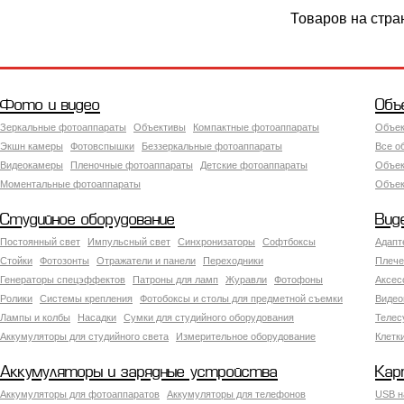
Товаров на стра
Фото и видео
Объ
Зеркальные фотоаппараты
Объективы
Компактные фотоаппараты
Объек
Экшн камеры
Фотовспышки
Беззеркальные фотоаппараты
Все о
Видеокамеры
Пленочные фотоаппараты
Детские фотоаппараты
Объек
Моментальные фотоаппараты
Объект
Студийное оборудование
Вид
Постоянный свет
Импульсный свет
Синхронизаторы
Софтбоксы
Адапт
Стойки
Фотозонты
Отражатели и панели
Переходники
Плече
Генераторы спецэффектов
Патроны для ламп
Журавли
Фотофоны
Аксес
Ролики
Системы крепления
Фотобоксы и столы для предметной съемки
Видео
Лампы и колбы
Насадки
Сумки для студийного оборудования
Теле
Аккумуляторы для студийного света
Измерительное оборудование
Клетк
Аккумуляторы и зарядные устройства
Кар
Аккумуляторы для фотоаппаратов
Аккумуляторы для телефонов
USB н