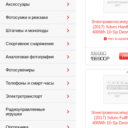
Аксессуары
Фотосумки и рюкзаки
Электровелосипед
(2017) Xduro Hard
Штативы и моноподы
400Wh 10-Sp Deor
Нет в налич
Спортивное снаряжение
199 990
ув
Аналоговая фотография
199 900 Р
Фотосувениры
А
Телефоны и смарт-часы
Электротранспорт
Радиоуправляемые
Электровелосипед
игрушки
(2017) Sduro Full
400Wh 10-Sp Deo
Оргтехника