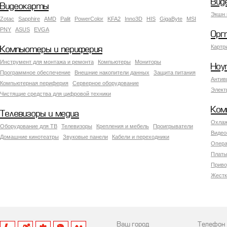
Вид
Видеокарты
Экшн 
Zotac
Sapphire
AMD
Palit
PowerColor
KFA2
Inno3D
HIS
GigaByte
MSI
PNY
ASUS
EVGA
Орг
Картр
Компьютеры и периферия
Инструмент для монтажа и ремонта
Компьютеры
Мониторы
Ноу
Программное обеспечение
Внешние накопители данных
Защита питания
Антив
Компьютерная периферия
Серверное оборудование
Элект
Чистящие средства для цифровой техники
Ком
Телевизоры и медиа
Охлаж
Оборудование для ТВ
Телевизоры
Крепления и мебель
Проигрыватели
Видео
Домашние кинотеатры
Звуковые панели
Кабели и переходники
Опера
Платы
Приво
Жестк
Ваш город
Телефон