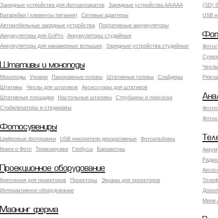
Зарядные устройства для фотоаппаратов
Зарядные устройства AA/AAA
(SD) S
Батарейки (элементы питания)
Сетевые адаптеры
USB н
Автомобильные зарядные устройства
Портативные аккумуляторы
Фот
Аккумуляторы для GoPro
Аккумуляторы студийные
Аккумуляторы для накамерных вспышек
Зарядные устройства студийные
Фотос
Сумки
Штативы и моноподы
Чехлы
Моноподы
Уровни
Панорамные головы
Штативные головы
Слайдеры
Рюкза
Штативы
Чехлы для штативов
Аксессуары для штативов
Ана
Штативные площадки
Настольные штативы
Струбцины и присоски
Стабилизаторы и стедикамы
Фотоп
Фотох
Фотосувениры
Тел
Цифровые фоторамки
USB накопители декоративные
Фотоальбомы
Книги о Фото
Термокружки
Глобусы
Барометры
Аккум
Радио
Проекционное оборудование
Аксес
Крепления для проекторов
Проекторы
Экраны для проекторов
Телеф
Интерактивное оборудование
Допол
Мини 
Майнинг ферма