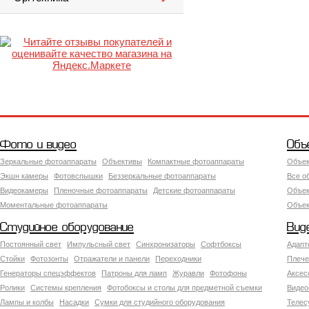
Фото и видео
Объ
Зеркальные фотоаппараты
Объективы
Компактные фотоаппараты
Объек
Экшн камеры
Фотовспышки
Беззеркальные фотоаппараты
Все о
Видеокамеры
Пленочные фотоаппараты
Детские фотоаппараты
Объек
Моментальные фотоаппараты
Объект
Студийное оборудование
Вид
Постоянный свет
Импульсный свет
Синхронизаторы
Софтбоксы
Адапт
Стойки
Фотозонты
Отражатели и панели
Переходники
Плече
Генераторы спецэффектов
Патроны для ламп
Журавли
Фотофоны
Аксес
Ролики
Системы крепления
Фотобоксы и столы для предметной съемки
Видео
Лампы и колбы
Насадки
Сумки для студийного оборудования
Теле