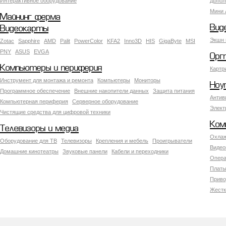
Интерактивное оборудование
Допол
Мини 
Майнинг ферма
Вид
Видеокарты
Экшн 
Zotac
Sapphire
AMD
Palit
PowerColor
KFA2
Inno3D
HIS
GigaByte
MSI
PNY
ASUS
EVGA
Орг
Компьютеры и периферия
Картр
Инструмент для монтажа и ремонта
Компьютеры
Мониторы
Ноу
Программное обеспечение
Внешние накопители данных
Защита питания
Антив
Компьютерная периферия
Серверное оборудование
Элект
Чистящие средства для цифровой техники
Ком
Телевизоры и медиа
Охлаж
Оборудование для ТВ
Телевизоры
Крепления и мебель
Проигрыватели
Видео
Домашние кинотеатры
Звуковые панели
Кабели и переходники
Опера
Платы
Приво
Жестк