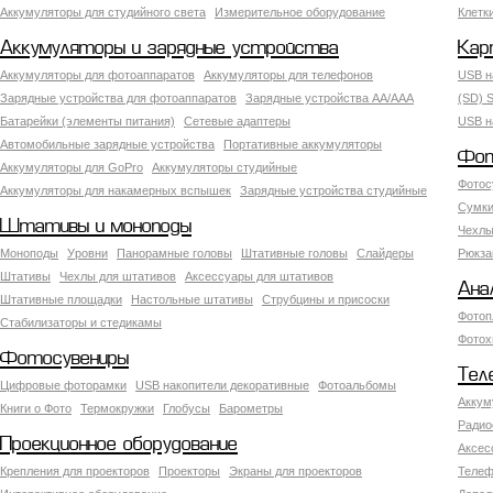
Аккумуляторы для студийного света
Измерительное оборудование
Клетк
Аккумуляторы и зарядные устройства
Кар
Аккумуляторы для фотоаппаратов
Аккумуляторы для телефонов
USB н
Зарядные устройства для фотоаппаратов
Зарядные устройства AA/AAA
(SD) S
Батарейки (элементы питания)
Сетевые адаптеры
USB н
Автомобильные зарядные устройства
Портативные аккумуляторы
Фот
Аккумуляторы для GoPro
Аккумуляторы студийные
Фотос
Аккумуляторы для накамерных вспышек
Зарядные устройства студийные
Сумки
Штативы и моноподы
Чехлы
Моноподы
Уровни
Панорамные головы
Штативные головы
Слайдеры
Рюкза
Штативы
Чехлы для штативов
Аксессуары для штативов
Ана
Штативные площадки
Настольные штативы
Струбцины и присоски
Фотоп
Стабилизаторы и стедикамы
Фотох
Фотосувениры
Тел
Цифровые фоторамки
USB накопители декоративные
Фотоальбомы
Аккум
Книги о Фото
Термокружки
Глобусы
Барометры
Радио
Проекционное оборудование
Аксес
Крепления для проекторов
Проекторы
Экраны для проекторов
Телеф