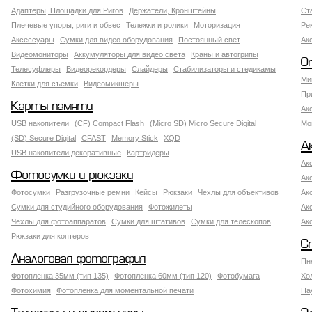
Адаптеры, Площадки для Ригов
Держатели, Кронштейны
Ст
Плечевые упоры, риги и обвес
Тележки и ролики
Моторизация
Ре
Аксессуары
Сумки для видео оборудования
Постоянный свет
Ак
Видеомониторы
Аккумуляторы для видео света
Краны и автогрипы
О
Телесуфлеры
Видеорекордеры
Слайдеры
Стабилизаторы и стедикамы
Ми
Клетки для съёмки
Видеомикшеры
Пр
Карты памяти
Ак
USB накопители
(CF) Compact Flash
(Micro SD) Micro Secure Digital
Мо
(SD) Secure Digital
CFAST
Memory Stick
XQD
А
USB накопители декоративные
Картридеры
Ак
Фотосумки и рюкзаки
Ак
Фотосумки
Разгрузочные ремни
Кейсы
Рюкзаки
Чехлы для объективов
Ак
Сумки для студийного оборудования
Фотожилеты
Ак
Чехлы для фотоаппаратов
Сумки для штативов
Сумки для телескопов
Ак
Рюкзаки для коптеров
С
Аналоговая фотография
Пн
Фотопленка 35мм (тип 135)
Фотопленка 60мм (тип 120)
Фотобумага
Хо
Фотохимия
Фотопленка для моментальной печати
На