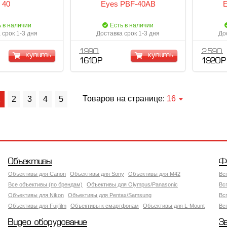
40
Eyes PBF-40AB
E
ь в наличии
Есть в наличии
 срок 1-3 дня
Доставка срок 1-3 дня
До
1 990
2 590
купить
купить
1 610 Р
1 920 Р
Товаров на странице:
16
1
2
3
4
5
Объективы
Ф
Объективы для Canon
Объективы для Sony
Объективы для M42
Вс
Все объективы (по брендам)
Объективы для Olympus/Panasonic
Вс
Объективы для Nikon
Объективы для Pentax/Samsung
Вс
Объективы для Fujifilm
Объективы к смартфонам
Объективы для L-Mount
Вс
Видео оборудование
З