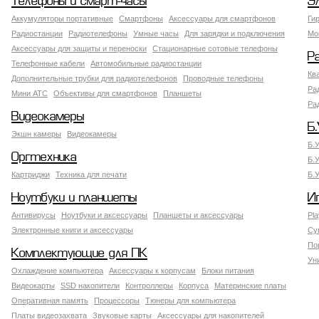
Телефоны и смарт-часы
Э
Аккумуляторы портативные
Смартфоны
Аксессуары для смартфонов
Ги
Радиостанции
Радиотелефоны
Умные часы
Для зарядки и подключения
Мо
Аксессуары для защиты и переноски
Стационарные сотовые телефоны
Р
Телефонные кабели
Автомобильные радиостанции
Кв
Дополнительные трубки для радиотелефонов
Проводные телефоны
Ра
Мини АТС
Объективы для смартфонов
Планшеты
Ра
Видеокамеры
Б.
Экшн камеры
Видеокамеры
Б.
Оргтехника
Б.
Картриджи
Техника для печати
Б.
Ноутбуки и планшеты
И
Антивирусы
Ноутбуки и аксессуары
Планшеты и аксессуары
Pla
Электронные книги и аксессуары
Су
По
Комплектующие для ПК
Ун
Охлаждение компьютера
Аксессуары к корпусам
Блоки питания
Видеокарты
SSD накопители
Контроллеры
Корпуса
Материнские платы
Оперативная память
Процессоры
Тюнеры для компьютера
Платы видеозахвата
Звуковые карты
Аксессуары для накопителей