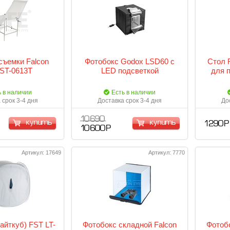
съемки Falcon
Фотобокс Godox LSD60 с
Стол 
ST-0613T
LED подсветкой
для 
ь в наличии
Есть в наличии
 срок 3-4 дня
Доставка срок 3-4 дня
До
10 690
купить
купить
1 290 Р
10 600 Р
Артикул: 17649
Артикул: 7770
айткуб) FST LT-
Фотобокс складной Falcon
Фотобо