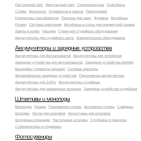
Постоянный свет
Импульсный свет
Синхронизаторы
Софтбоксы
Стойки
Фотозонты
Отражатели и панели
Переходники
Генераторы спецэффектов
Патроны для ламп
Журавли
Фотофоны
Ролики
Системы крепления
Фотобоксы и столы для предметной съемки
Лампы и колбы
Насадки
Сумки для студийного оборудования
Аккумуляторы для студийного света
Измерительное оборудование
Аккумуляторы и зарядные устройства
Аккумуляторы для фотоаппаратов
Аккумуляторы для телефонов
Зарядные устройства для фотоаппаратов
Зарядные устройства AA/AAA
Батарейки (элементы питания)
Сетевые адаптеры
Автомобильные зарядные устройства
Портативные аккумуляторы
Аккумуляторы для GoPro
Аккумуляторы студийные
Аккумуляторы для накамерных вспышек
Зарядные устройства студийные
Штативы и моноподы
Моноподы
Уровни
Панорамные головы
Штативные головы
Слайдеры
Штативы
Чехлы для штативов
Аксессуары для штативов
Штативные площадки
Настольные штативы
Струбцины и присоски
Стабилизаторы и стедикамы
Фотосувениры