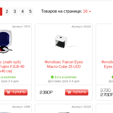
Товаров на странице:
16
1
2
3
4
5
Артикул: 7874
Артикул: 63116
с (лайт куб)
Фотобокс Falcon Eyes
Фотобо
Fujimi FJLB-40
Macro Cube 25 LED
Eyes
x40 см)
ь в наличии
Есть в наличии
 срок 3-4 дня
Доставка срок 3-4 дня
До
2 790
купить
купить
2 390 Р
2 700 
Артикул: 1998
Артикул: 63118