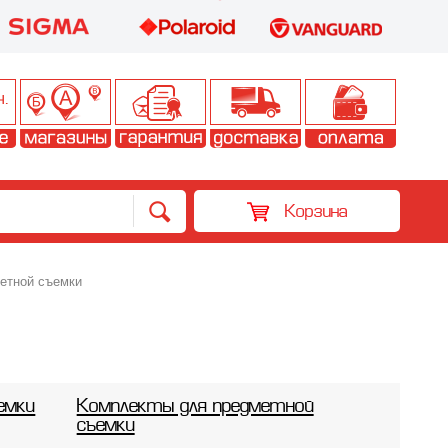
Корзина
етной съемки
емки
Комплекты для предметной
съемки