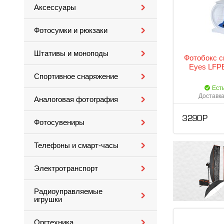
Аксессуары
Фотосумки и рюкзаки
Штативы и моноподы
Фотобокс с
Eyes LFPB
Спортивное снаряжение
Ест
Доставка
Аналоговая фотография
3 290 Р
Фотосувениры
Телефоны и смарт-часы
Электротранспорт
Радиоуправляемые
игрушки
Оргтехника