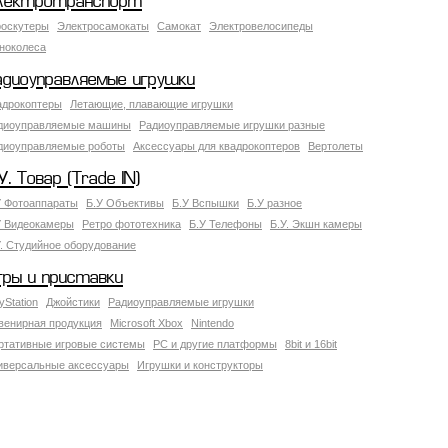
лектротранспорт
роскутеры
Электросамокаты
Самокат
Электровелосипеды
ноколеса
адиоуправляемые игрушки
адрокоптеры
Летающие, плавающие игрушки
диоуправляемые машины
Радиоуправляемые игрушки разные
диоуправляемые роботы
Аксессуары для квадрокоптеров
Вертолеты
У. Товар (Trade IN)
У Фотоаппараты
Б.У Объективы
Б.У Вспышки
Б.У разное
У Видеокамеры
Ретро фототехника
Б.У Телефоны
Б.У. Экшн камеры
У. Студийное оборудование
гры и приставки
yStation
Джойстики
Радиоуправляемые игрушки
венирная продукция
Microsoft Xbox
Nintendo
ртативные игровые системы
PC и другие платформы
8bit и 16bit
иверсальные аксессуары
Игрушки и конструкторы