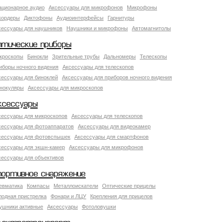
ационарное аудио
Аксессуары для микрофонов
Микрофоны
кордеры
Диктофоны
Аудиоинтерфейсы
Гарнитуры
сессуары для наушников
Наушники и микрофоны
Автомагнитолы
птические приборы
кроскопы
Бинокли
Зрительные трубы
Дальномеры
Телескопы
иборы ночного видения
Аксессуары для телескопов
сессуары для биноклей
Аксессуары для приборов ночного видения
нокуляры
Аксессуары для микроскопов
ксессуары
сессуары для микроскопов
Аксессуары для телескопов
сессуары для фотоаппаратов
Аксессуары для видеокамер
сессуары для фотовспышек
Аксессуары для смартфонов
сессуары для экшн-камер
Аксессуары для микрофонов
сессуары для объективов
портивное снаряжение
евматика
Компасы
Металлоискатели
Оптические прицелы
лодная пристрелка
Фонари и ЛЦУ
Крепления для прицелов
ушники активные
Аксессуары
Фотоловушки