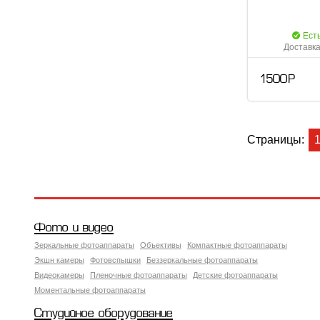
Ест
Доставка
1 500 Р
Страницы:
Фото и видео
Зеркальные фотоаппараты
Объективы
Компактные фотоаппараты
Экшн камеры
Фотовспышки
Беззеркальные фотоаппараты
Видеокамеры
Пленочные фотоаппараты
Детские фотоаппараты
Моментальные фотоаппараты
Студийное оборудование