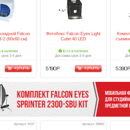
кладной Falcon
Фотобокс Falcon Eyes Light
Компл
-2 (60x60 см)
Cube 40 LED
съемки
ь в наличии
Есть в наличии
 срок 3-4 дня
Доставка срок 3-4 дня
До
купить
купить
5 190 Р
5 390 
Артикул: 5537
Артикул: 58861