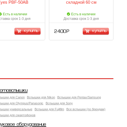
yes PBF-50AB
складной 60 см
Есть в наличии
Есть в наличии
ставка срок 1-3 дня
Доставка срок 1-3 дня
купить
купить
2 400 Р
отовспышки
пышки для Canon
Вспышки для Nikon
Вспышки для Pentax/Samsung
пышки для Olympus/Panasonic
Вспышки для Sony
пышки универсальные
Вспышки для Fujifilm
Все вспышки (по брендам)
пышки для смартофонов
вуковое оборудование