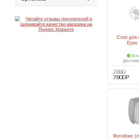
Стол для 
Eyes 
Ест
Доставка
7 890
7 800 Р
Фотобокс (л