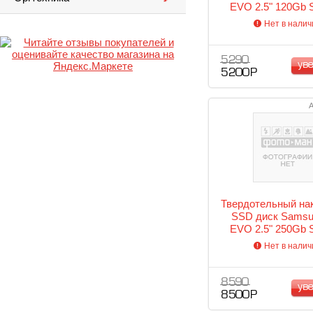
EVO 2.5" 120Gb S
(MZ-75E120
Нет в налич
5 290
ув
5 200 Р
А
Твердотельный на
SSD диск Samsu
EVO 2.5" 250Gb S
(MZ-75E250
Нет в налич
8 590
ув
8 500 Р