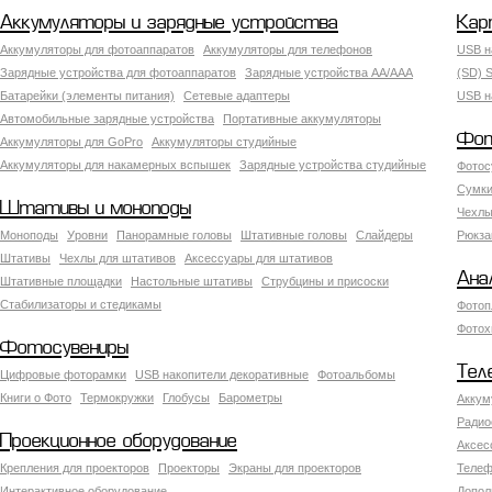
Аккумуляторы и зарядные устройства
Кар
Аккумуляторы для фотоаппаратов
Аккумуляторы для телефонов
USB н
Зарядные устройства для фотоаппаратов
Зарядные устройства AA/AAA
(SD) S
Батарейки (элементы питания)
Сетевые адаптеры
USB н
Автомобильные зарядные устройства
Портативные аккумуляторы
Фот
Аккумуляторы для GoPro
Аккумуляторы студийные
Аккумуляторы для накамерных вспышек
Зарядные устройства студийные
Фотос
Сумки
Штативы и моноподы
Чехлы
Моноподы
Уровни
Панорамные головы
Штативные головы
Слайдеры
Рюкза
Штативы
Чехлы для штативов
Аксессуары для штативов
Ана
Штативные площадки
Настольные штативы
Струбцины и присоски
Стабилизаторы и стедикамы
Фотоп
Фотох
Фотосувениры
Тел
Цифровые фоторамки
USB накопители декоративные
Фотоальбомы
Книги о Фото
Термокружки
Глобусы
Барометры
Аккум
Радио
Проекционное оборудование
Аксес
Крепления для проекторов
Проекторы
Экраны для проекторов
Телеф
Интерактивное оборудование
Допол