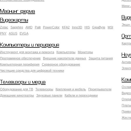
Мини 
Майнинг ферма
Вид
Видеокарты
Экшн 
Zotac
Sapphire
AMD
Palit
PowerColor
KFA2
Inno3D
HIS
GigaByte
MSI
PNY
ASUS
EVGA
Орг
Картр
Компьютеры и периферия
Инструмент для монтажа и ремонта
Компьютеры
Мониторы
Ноу
Программное обеспечение
Внешние накопители данных
Защита питания
Антив
Компьютерная периферия
Серверное оборудование
Элект
Чистящие средства для цифровой техники
Ком
Телевизоры и медиа
Охлаж
Оборудование для ТВ
Телевизоры
Крепления и мебель
Проигрыватели
Видео
Домашние кинотеатры
Звуковые панели
Кабели и переходники
Опера
Платы
Приво
Жестк