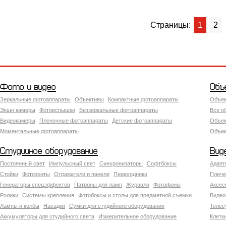
Страницы:
1
2
Фото и видео
Объ
Зеркальные фотоаппараты
Объективы
Компактные фотоаппараты
Объек
Экшн камеры
Фотовспышки
Беззеркальные фотоаппараты
Все о
Видеокамеры
Пленочные фотоаппараты
Детские фотоаппараты
Объек
Моментальные фотоаппараты
Объект
Студийное оборудование
Вид
Постоянный свет
Импульсный свет
Синхронизаторы
Софтбоксы
Адапт
Стойки
Фотозонты
Отражатели и панели
Переходники
Плече
Генераторы спецэффектов
Патроны для ламп
Журавли
Фотофоны
Аксес
Ролики
Системы крепления
Фотобоксы и столы для предметной съемки
Видео
Лампы и колбы
Насадки
Сумки для студийного оборудования
Теле
Аккумуляторы для студийного света
Измерительное оборудование
Клетк