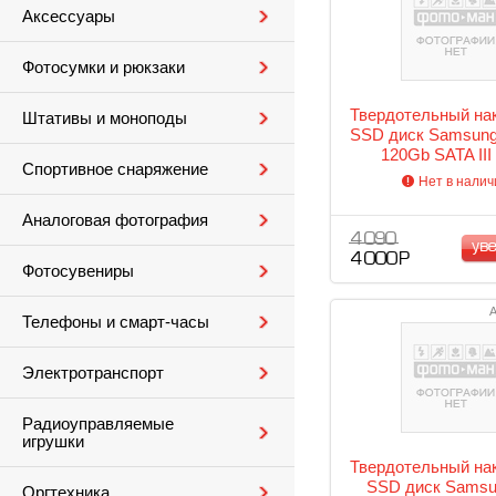
Аксессуары
Фотосумки и рюкзаки
Твердотельный на
Штативы и моноподы
SSD диск Samsung 
120Gb SATA III
Спортивное снаряжение
650120Z)
Нет в налич
Аналоговая фотография
4 090
ув
4 000 Р
Фотосувениры
А
Телефоны и смарт-часы
Электротранспорт
Радиоуправляемые
игрушки
Твердотельный на
SSD диск Samsu
Оргтехника