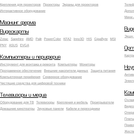
Крепления для проекторов
Проекторы
Экраны для проекторов
Телеф
Интерактивное оборудование
Допол
Мини 
Майнинг ферма
Вид
Видеокарты
Экшн 
Zotac
Sapphire
AMD
Palit
PowerColor
KFA2
Inno3D
HIS
GigaByte
MSI
PNY
ASUS
EVGA
Орг
Картр
Компьютеры и периферия
Инструмент для монтажа и ремонта
Компьютеры
Мониторы
Ноу
Программное обеспечение
Внешние накопители данных
Защита питания
Антив
Компьютерная периферия
Серверное оборудование
Элект
Чистящие средства для цифровой техники
Ком
Телевизоры и медиа
Охлаж
Оборудование для ТВ
Телевизоры
Крепления и мебель
Проигрыватели
Видео
Домашние кинотеатры
Звуковые панели
Кабели и переходники
Опера
Платы
Приво
Жестк