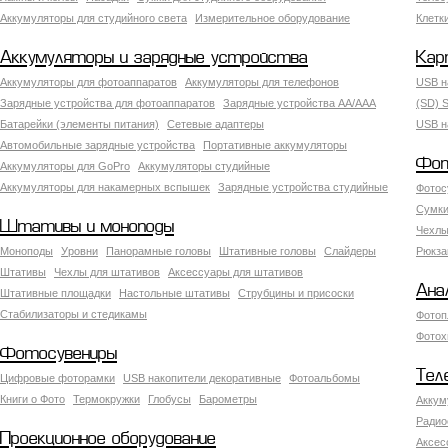
Аккумуляторы для студийного света
Измерительное оборудование
Клетк
Аккумуляторы и зарядные устройства
Кар
Аккумуляторы для фотоаппаратов
Аккумуляторы для телефонов
USB н
Зарядные устройства для фотоаппаратов
Зарядные устройства AA/AAA
(SD) S
Батарейки (элементы питания)
Сетевые адаптеры
USB н
Автомобильные зарядные устройства
Портативные аккумуляторы
Фот
Аккумуляторы для GoPro
Аккумуляторы студийные
Аккумуляторы для накамерных вспышек
Зарядные устройства студийные
Фотос
Сумки
Штативы и моноподы
Чехлы
Моноподы
Уровни
Панорамные головы
Штативные головы
Слайдеры
Рюкза
Штативы
Чехлы для штативов
Аксессуары для штативов
Ана
Штативные площадки
Настольные штативы
Струбцины и присоски
Стабилизаторы и стедикамы
Фотоп
Фотох
Фотосувениры
Тел
Цифровые фоторамки
USB накопители декоративные
Фотоальбомы
Книги о Фото
Термокружки
Глобусы
Барометры
Аккум
Радио
Проекционное оборудование
Аксес