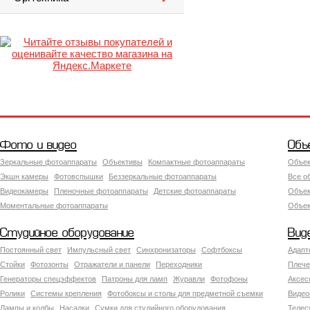
Фото и видео
Объ
Зеркальные фотоаппараты
Объективы
Компактные фотоаппараты
Объек
Экшн камеры
Фотовспышки
Беззеркальные фотоаппараты
Все о
Видеокамеры
Пленочные фотоаппараты
Детские фотоаппараты
Объек
Моментальные фотоаппараты
Объект
Студийное оборудование
Вид
Постоянный свет
Импульсный свет
Синхронизаторы
Софтбоксы
Адапт
Стойки
Фотозонты
Отражатели и панели
Переходники
Плече
Генераторы спецэффектов
Патроны для ламп
Журавли
Фотофоны
Аксес
Ролики
Системы крепления
Фотобоксы и столы для предметной съемки
Видео
Лампы и колбы
Насадки
Сумки для студийного оборудования
Теле