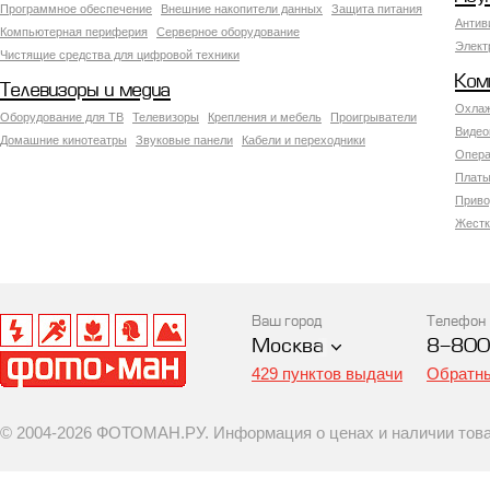
Программное обеспечение
Внешние накопители данных
Защита питания
Антив
Компьютерная периферия
Серверное оборудование
Элект
Чистящие средства для цифровой техники
Ком
Телевизоры и медиа
Охлаж
Оборудование для ТВ
Телевизоры
Крепления и мебель
Проигрыватели
Видео
Домашние кинотеатры
Звуковые панели
Кабели и переходники
Опера
Платы
Приво
Жестк
Ваш город
Телефон
Москва
8-800
429 пунктов выдачи
Обратны
© 2004-2026 ФОТОМАН.РУ. Информация о ценах и наличии товар