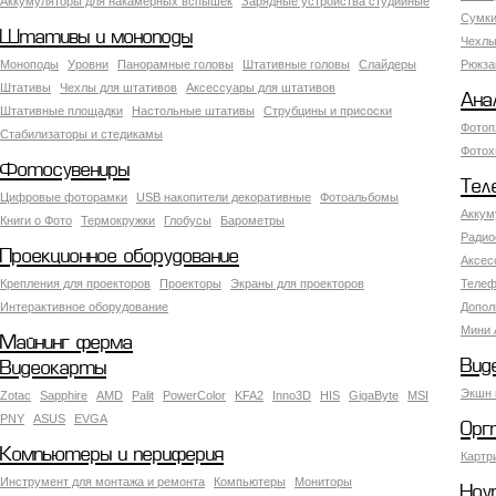
Аккумуляторы для накамерных вспышек
Зарядные устройства студийные
Сумки
Штативы и моноподы
Чехлы
Моноподы
Уровни
Панорамные головы
Штативные головы
Слайдеры
Рюкза
Штативы
Чехлы для штативов
Аксессуары для штативов
Ана
Штативные площадки
Настольные штативы
Струбцины и присоски
Фотоп
Стабилизаторы и стедикамы
Фотох
Фотосувениры
Тел
Цифровые фоторамки
USB накопители декоративные
Фотоальбомы
Аккум
Книги о Фото
Термокружки
Глобусы
Барометры
Радио
Проекционное оборудование
Аксес
Крепления для проекторов
Проекторы
Экраны для проекторов
Телеф
Интерактивное оборудование
Допол
Мини 
Майнинг ферма
Вид
Видеокарты
Экшн 
Zotac
Sapphire
AMD
Palit
PowerColor
KFA2
Inno3D
HIS
GigaByte
MSI
PNY
ASUS
EVGA
Орг
Компьютеры и периферия
Картр
Инструмент для монтажа и ремонта
Компьютеры
Мониторы
Ноу