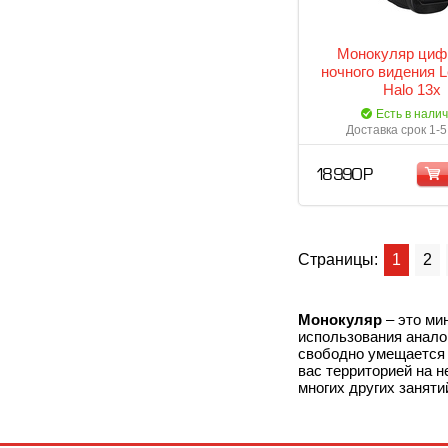
Монокуляр циф
ночного видения 
Halo 13x
Есть в нали
Доставка срок 1-5
18 990 Р
Страницы:
1
2
Монокуляр
– это ми
использования аналог
свободно умещается 
вас территорией на н
многих других заняти