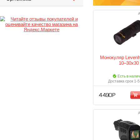
А
Монокуляр Levenh
10–30х30
Есть в нали
Доставка срок 1-5
4 490 Р
А