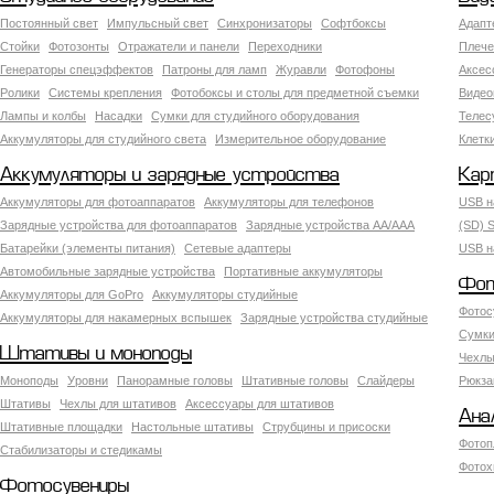
Постоянный свет
Импульсный свет
Синхронизаторы
Софтбоксы
Адапт
Стойки
Фотозонты
Отражатели и панели
Переходники
Плече
Генераторы спецэффектов
Патроны для ламп
Журавли
Фотофоны
Аксес
Ролики
Системы крепления
Фотобоксы и столы для предметной съемки
Видео
Лампы и колбы
Насадки
Сумки для студийного оборудования
Теле
Аккумуляторы для студийного света
Измерительное оборудование
Клетк
Аккумуляторы и зарядные устройства
Кар
Аккумуляторы для фотоаппаратов
Аккумуляторы для телефонов
USB н
Зарядные устройства для фотоаппаратов
Зарядные устройства AA/AAA
(SD) S
Батарейки (элементы питания)
Сетевые адаптеры
USB н
Автомобильные зарядные устройства
Портативные аккумуляторы
Фот
Аккумуляторы для GoPro
Аккумуляторы студийные
Фотос
Аккумуляторы для накамерных вспышек
Зарядные устройства студийные
Сумки
Штативы и моноподы
Чехлы
Моноподы
Уровни
Панорамные головы
Штативные головы
Слайдеры
Рюкза
Штативы
Чехлы для штативов
Аксессуары для штативов
Ана
Штативные площадки
Настольные штативы
Струбцины и присоски
Фотоп
Стабилизаторы и стедикамы
Фотох
Фотосувениры