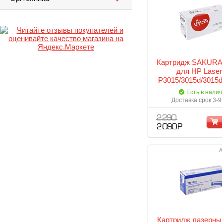
Картридж SAKURA
для HP Laser
P3015/3015d/3015d
черный, 12500
Есть в нали
Доставка срок 3-9
2 290
2 090 Р
А
Картридж лазерный