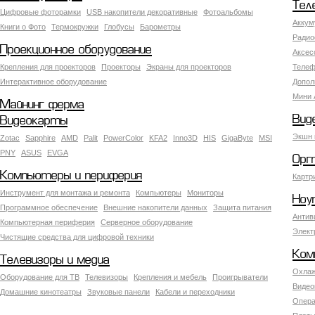
Тел
Цифровые фоторамки
USB накопители декоративные
Фотоальбомы
Аккум
Книги о Фото
Термокружки
Глобусы
Барометры
Радио
Проекционное оборудование
Аксес
Крепления для проекторов
Проекторы
Экраны для проекторов
Телеф
Интерактивное оборудование
Допол
Мини 
Майнинг ферма
Вид
Видеокарты
Экшн 
Zotac
Sapphire
AMD
Palit
PowerColor
KFA2
Inno3D
HIS
GigaByte
MSI
PNY
ASUS
EVGA
Орг
Компьютеры и периферия
Картр
Инструмент для монтажа и ремонта
Компьютеры
Мониторы
Ноу
Программное обеспечение
Внешние накопители данных
Защита питания
Антив
Компьютерная периферия
Серверное оборудование
Элект
Чистящие средства для цифровой техники
Ком
Телевизоры и медиа
Охлаж
Оборудование для ТВ
Телевизоры
Крепления и мебель
Проигрыватели
Видео
Домашние кинотеатры
Звуковые панели
Кабели и переходники
Опера