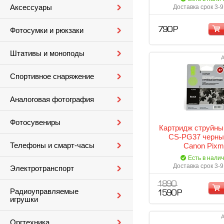
Аксессуары
Доставка срок 3-9
790 Р
Фотосумки и рюкзаки
Штативы и моноподы
А
Спортивное снаряжение
Аналоговая фотография
Фотосувениры
Картридж струйны
CS-PG37 черны
Телефоны и смарт-часы
Canon Pixm
iP1800/iP1900/iP2
Есть в нали
Доставка срок 3-9
Электротранспорт
1 890
Радиоуправляемые
1 590 Р
игрушки
А
Оргтехника