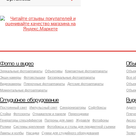
Фото и видео
Объ
Зеркальные фотоаппараты
Объективы
Компактные фотоаппараты
Объек
Экшн камеры
Фотовспышки
Беззеркальные фотоаппараты
Все о
Видеокамеры
Пленочные фотоаппараты
Детские фотоаппараты
Объек
Моментальные фотоаппараты
Объект
Студийное оборудование
Вид
Постоянный свет
Импульсный свет
Синхронизаторы
Софтбоксы
Адапт
Стойки
Фотозонты
Отражатели и панели
Переходники
Плече
Генераторы спецэффектов
Патроны для ламп
Журавли
Фотофоны
Аксес
Ролики
Системы крепления
Фотобоксы и столы для предметной съемки
Видео
Лампы и колбы
Насадки
Сумки для студийного оборудования
Теле