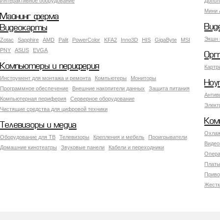
Интерактивное оборудование
Допол
Мини 
Майнинг ферма
Вид
Видеокарты
Экшн 
Zotac
Sapphire
AMD
Palit
PowerColor
KFA2
Inno3D
HIS
GigaByte
MSI
PNY
ASUS
EVGA
Орг
Компьютеры и периферия
Картр
Инструмент для монтажа и ремонта
Компьютеры
Мониторы
Ноу
Программное обеспечение
Внешние накопители данных
Защита питания
Антив
Компьютерная периферия
Серверное оборудование
Элект
Чистящие средства для цифровой техники
Ком
Телевизоры и медиа
Охлаж
Оборудование для ТВ
Телевизоры
Крепления и мебель
Проигрыватели
Видео
Домашние кинотеатры
Звуковые панели
Кабели и переходники
Опера
Платы
Приво
Жестк