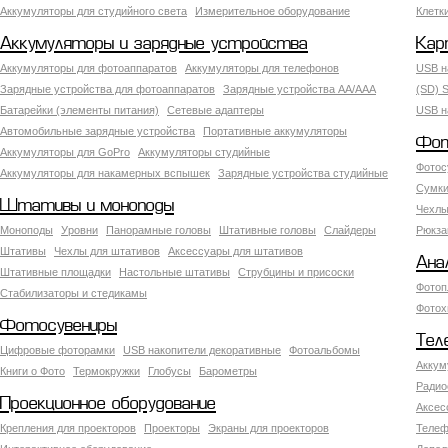
Аккумуляторы для студийного света
Измерительное оборудование
Клетк
Аккумуляторы и зарядные устройства
Кар
Аккумуляторы для фотоаппаратов
Аккумуляторы для телефонов
USB н
Зарядные устройства для фотоаппаратов
Зарядные устройства AA/AAA
(SD) S
Батарейки (элементы питания)
Сетевые адаптеры
USB н
Автомобильные зарядные устройства
Портативные аккумуляторы
Фот
Аккумуляторы для GoPro
Аккумуляторы студийные
Фотос
Аккумуляторы для накамерных вспышек
Зарядные устройства студийные
Сумки
Штативы и моноподы
Чехлы
Моноподы
Уровни
Панорамные головы
Штативные головы
Слайдеры
Рюкза
Штативы
Чехлы для штативов
Аксессуары для штативов
Ана
Штативные площадки
Настольные штативы
Струбцины и присоски
Фотоп
Стабилизаторы и стедикамы
Фотох
Фотосувениры
Тел
Цифровые фоторамки
USB накопители декоративные
Фотоальбомы
Аккум
Книги о Фото
Термокружки
Глобусы
Барометры
Радио
Проекционное оборудование
Аксес
Крепления для проекторов
Проекторы
Экраны для проекторов
Телеф