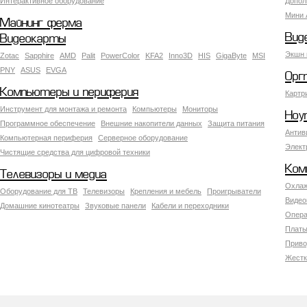
Интерактивное оборудование
Допол
Мини 
Майнинг ферма
Вид
Видеокарты
Экшн 
Zotac
Sapphire
AMD
Palit
PowerColor
KFA2
Inno3D
HIS
GigaByte
MSI
PNY
ASUS
EVGA
Орг
Компьютеры и периферия
Картр
Инструмент для монтажа и ремонта
Компьютеры
Мониторы
Ноу
Программное обеспечение
Внешние накопители данных
Защита питания
Антив
Компьютерная периферия
Серверное оборудование
Элект
Чистящие средства для цифровой техники
Ком
Телевизоры и медиа
Охлаж
Оборудование для ТВ
Телевизоры
Крепления и мебель
Проигрыватели
Видео
Домашние кинотеатры
Звуковые панели
Кабели и переходники
Опера
Платы
Приво
Жестк