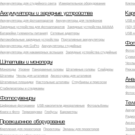
Аккумуляторы для студийного света
Измерительное оборудование
Клетк
Аккумуляторы и зарядные устройства
Кар
Аккумуляторы для фотоаппаратов
Аккумуляторы для телефонов
USB н
Зарядные устройства для фотоаппаратов
Зарядные устройства AA/AAA
(SD) S
Батарейки (элементы питания)
Сетевые адаптеры
USB н
Автомобильные зарядные устройства
Портативные аккумуляторы
Фот
Аккумуляторы для GoPro
Аккумуляторы студийные
Фотос
Аккумуляторы для накамерных вспышек
Зарядные устройства студийные
Сумки
Штативы и моноподы
Чехлы
Моноподы
Уровни
Панорамные головы
Штативные головы
Слайдеры
Рюкза
Штативы
Чехлы для штативов
Аксессуары для штативов
Ана
Штативные площадки
Настольные штативы
Струбцины и присоски
Фотоп
Стабилизаторы и стедикамы
Фотох
Фотосувениры
Тел
Цифровые фоторамки
USB накопители декоративные
Фотоальбомы
Аккум
Книги о Фото
Термокружки
Глобусы
Барометры
Радио
Проекционное оборудование
Аксес
Крепления для проекторов
Проекторы
Экраны для проекторов
Телеф