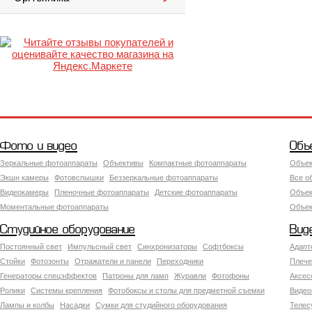
Фото и видео
Объ
Зеркальные фотоаппараты
Объективы
Компактные фотоаппараты
Объек
Экшн камеры
Фотовспышки
Беззеркальные фотоаппараты
Все о
Видеокамеры
Пленочные фотоаппараты
Детские фотоаппараты
Объек
Моментальные фотоаппараты
Объект
Студийное оборудование
Вид
Постоянный свет
Импульсный свет
Синхронизаторы
Софтбоксы
Адапт
Стойки
Фотозонты
Отражатели и панели
Переходники
Плече
Генераторы спецэффектов
Патроны для ламп
Журавли
Фотофоны
Аксес
Ролики
Системы крепления
Фотобоксы и столы для предметной съемки
Видео
Лампы и колбы
Насадки
Сумки для студийного оборудования
Теле