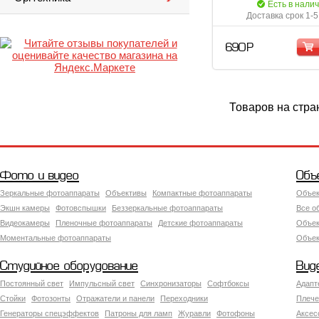
Есть в нали
Доставка срок 1-5
690 Р
Товаров на стра
Фото и видео
Объ
Зеркальные фотоаппараты
Объективы
Компактные фотоаппараты
Объек
Экшн камеры
Фотовспышки
Беззеркальные фотоаппараты
Все о
Видеокамеры
Пленочные фотоаппараты
Детские фотоаппараты
Объек
Моментальные фотоаппараты
Объект
Студийное оборудование
Вид
Постоянный свет
Импульсный свет
Синхронизаторы
Софтбоксы
Адапт
Стойки
Фотозонты
Отражатели и панели
Переходники
Плече
Генераторы спецэффектов
Патроны для ламп
Журавли
Фотофоны
Аксес