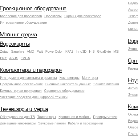
Радио
Проекционное оборудование
Аксес
Крепления для проекторов
Проекторы
Экраны для проекторов
Телеф
Интерактивное оборудование
Допол
Мини 
Майнинг ферма
Вид
Видеокарты
Экшн 
Zotac
Sapphire
AMD
Palit
PowerColor
KFA2
Inno3D
HIS
GigaByte
MSI
PNY
ASUS
EVGA
Орг
Картр
Компьютеры и периферия
Инструмент для монтажа и ремонта
Компьютеры
Мониторы
Ноу
Программное обеспечение
Внешние накопители данных
Защита питания
Антив
Компьютерная периферия
Серверное оборудование
Элект
Чистящие средства для цифровой техники
Ком
Телевизоры и медиа
Охлаж
Оборудование для ТВ
Телевизоры
Крепления и мебель
Проигрыватели
Видео
Домашние кинотеатры
Звуковые панели
Кабели и переходники
Опера
Платы