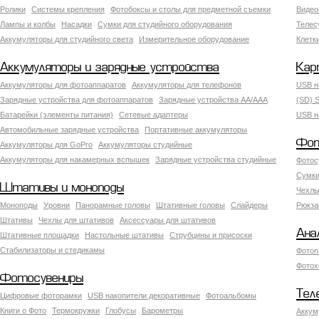
Ролики
Системы крепления
Фотобоксы и столы для предметной съемки
Видео
Лампы и колбы
Насадки
Сумки для студийного оборудования
Теле
Аккумуляторы для студийного света
Измерительное оборудование
Клетк
Аккумуляторы и зарядные устройства
Кар
Аккумуляторы для фотоаппаратов
Аккумуляторы для телефонов
USB н
Зарядные устройства для фотоаппаратов
Зарядные устройства AA/AAA
(SD) S
Батарейки (элементы питания)
Сетевые адаптеры
USB н
Автомобильные зарядные устройства
Портативные аккумуляторы
Фот
Аккумуляторы для GoPro
Аккумуляторы студийные
Аккумуляторы для накамерных вспышек
Зарядные устройства студийные
Фотос
Сумки
Штативы и моноподы
Чехлы
Моноподы
Уровни
Панорамные головы
Штативные головы
Слайдеры
Рюкза
Штативы
Чехлы для штативов
Аксессуары для штативов
Ана
Штативные площадки
Настольные штативы
Струбцины и присоски
Стабилизаторы и стедикамы
Фотоп
Фотох
Фотосувениры
Тел
Цифровые фоторамки
USB накопители декоративные
Фотоальбомы
Книги о Фото
Термокружки
Глобусы
Барометры
Аккум