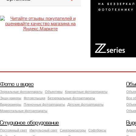
Фото и видео
Объ
Зеркальные фотоаппараты
Объективы
Компактные фотоаппараты
Объек
Экшн камеры
Фотовспышки
Беззеркальные фотоаппараты
Все о
Видеокамеры
Пленочные фотоаппараты
Детские фотоаппараты
Объек
Моментальные фотоаппараты
Объект
Студийное оборудование
Вид
Постоянный свет
Импульсный свет
Синхронизаторы
Софтбоксы
Адапт