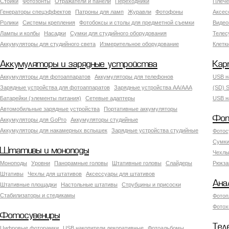
Стойки
Фотозонты
Отражатели и панели
Переходники
Плече
Генераторы спецэффектов
Патроны для ламп
Журавли
Фотофоны
Аксес
Ролики
Системы крепления
Фотобоксы и столы для предметной съемки
Видео
Лампы и колбы
Насадки
Сумки для студийного оборудования
Теле
Аккумуляторы для студийного света
Измерительное оборудование
Клетк
Аккумуляторы и зарядные устройства
Кар
Аккумуляторы для фотоаппаратов
Аккумуляторы для телефонов
USB н
Зарядные устройства для фотоаппаратов
Зарядные устройства AA/AAA
(SD) S
Батарейки (элементы питания)
Сетевые адаптеры
USB н
Автомобильные зарядные устройства
Портативные аккумуляторы
Фот
Аккумуляторы для GoPro
Аккумуляторы студийные
Аккумуляторы для накамерных вспышек
Зарядные устройства студийные
Фотос
Сумки
Штативы и моноподы
Чехлы
Моноподы
Уровни
Панорамные головы
Штативные головы
Слайдеры
Рюкза
Штативы
Чехлы для штативов
Аксессуары для штативов
Ана
Штативные площадки
Настольные штативы
Струбцины и присоски
Стабилизаторы и стедикамы
Фотоп
Фотох
Фотосувениры
Тел
Цифровые фоторамки
USB накопители декоративные
Фотоальбомы