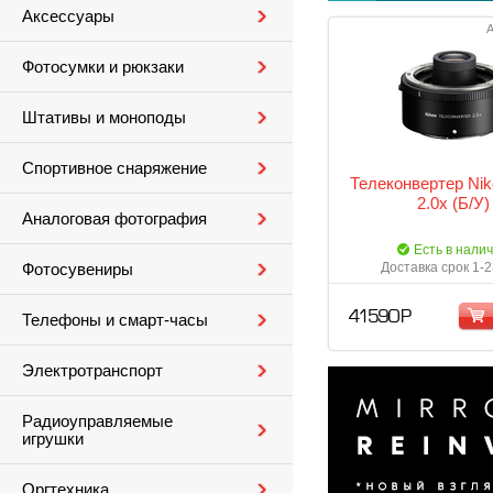
Аксессуары
А
Фотосумки и рюкзаки
Штативы и моноподы
Спортивное снаряжение
Телеконвертер Nik
2.0x (Б/У)
Аналоговая фотография
Есть в нали
Доставка срок 1-2
Фотосувениры
41 590 Р
Телефоны и смарт-часы
Электротранспорт
Радиоуправляемые
игрушки
Оргтехника