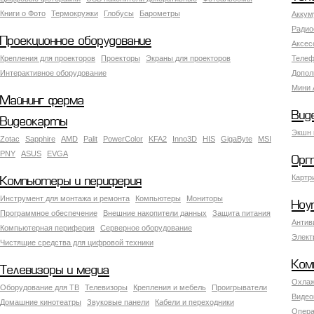
Книги о Фото
Термокружки
Глобусы
Барометры
Аккум
Радио
Проекционное оборудование
Аксес
Крепления для проекторов
Проекторы
Экраны для проекторов
Телеф
Интерактивное оборудование
Допол
Мини 
Майнинг ферма
Вид
Видеокарты
Экшн 
Zotac
Sapphire
AMD
Palit
PowerColor
KFA2
Inno3D
HIS
GigaByte
MSI
PNY
ASUS
EVGA
Орг
Картр
Компьютеры и периферия
Инструмент для монтажа и ремонта
Компьютеры
Мониторы
Ноу
Программное обеспечение
Внешние накопители данных
Защита питания
Антив
Компьютерная периферия
Серверное оборудование
Элект
Чистящие средства для цифровой техники
Ком
Телевизоры и медиа
Охлаж
Оборудование для ТВ
Телевизоры
Крепления и мебель
Проигрыватели
Видео
Домашние кинотеатры
Звуковые панели
Кабели и переходники
Опера