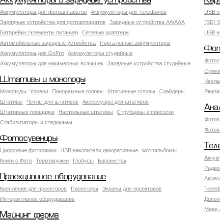
Аккумуляторы и зарядные устройства
Кар
Аккумуляторы для фотоаппаратов
Аккумуляторы для телефонов
USB н
Зарядные устройства для фотоаппаратов
Зарядные устройства AA/AAA
(SD) S
Батарейки (элементы питания)
Сетевые адаптеры
USB н
Автомобильные зарядные устройства
Портативные аккумуляторы
Фот
Аккумуляторы для GoPro
Аккумуляторы студийные
Фотос
Аккумуляторы для накамерных вспышек
Зарядные устройства студийные
Сумки
Штативы и моноподы
Чехлы
Моноподы
Уровни
Панорамные головы
Штативные головы
Слайдеры
Рюкза
Штативы
Чехлы для штативов
Аксессуары для штативов
Ана
Штативные площадки
Настольные штативы
Струбцины и присоски
Фотоп
Стабилизаторы и стедикамы
Фотох
Фотосувениры
Тел
Цифровые фоторамки
USB накопители декоративные
Фотоальбомы
Аккум
Книги о Фото
Термокружки
Глобусы
Барометры
Радио
Проекционное оборудование
Аксес
Крепления для проекторов
Проекторы
Экраны для проекторов
Телеф
Интерактивное оборудование
Допол
Мини 
Майнинг ферма