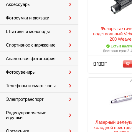
Аксессуары
Фотосумки и рюкзаки
Фонарь тактич
Штативы и моноподы
подствольный Vebe
200 Weave
Спортивное снаряжение
Есть в нали
Доставка срок 3-
Аналоговая фотография
3 130 Р
Фотосувениры
А
Телефоны и смарт-часы
Электротранспорт
Радиоуправляемые
игрушки
Лазерный целеук
холодной пристре
Оргтехника