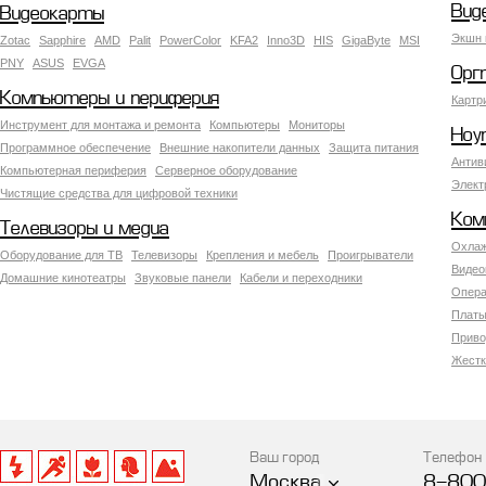
Вид
Видеокарты
Экшн 
Zotac
Sapphire
AMD
Palit
PowerColor
KFA2
Inno3D
HIS
GigaByte
MSI
PNY
ASUS
EVGA
Орг
Компьютеры и периферия
Картр
Инструмент для монтажа и ремонта
Компьютеры
Мониторы
Ноу
Программное обеспечение
Внешние накопители данных
Защита питания
Антив
Компьютерная периферия
Серверное оборудование
Элект
Чистящие средства для цифровой техники
Ком
Телевизоры и медиа
Охлаж
Оборудование для ТВ
Телевизоры
Крепления и мебель
Проигрыватели
Видео
Домашние кинотеатры
Звуковые панели
Кабели и переходники
Опера
Платы
Приво
Жестк
Ваш город
Телефон
Москва
8-800