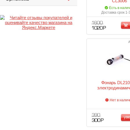
CL3006
Есть в нали
Доставка срок 1-
1 600
1 020 Р
А
Фонарь DL21
электродинамич
Нет в налич
390
ув
300 Р