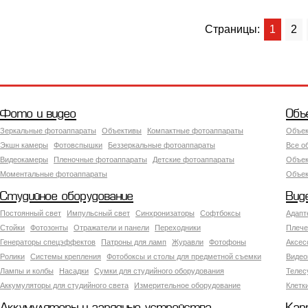
Страницы:
1
2
Фото и видео
Объ
Зеркальные фотоаппараты
Объективы
Компактные фотоаппараты
Объек
Экшн камеры
Фотовспышки
Беззеркальные фотоаппараты
Все о
Видеокамеры
Пленочные фотоаппараты
Детские фотоаппараты
Объек
Моментальные фотоаппараты
Объект
Студийное оборудование
Вид
Постоянный свет
Импульсный свет
Синхронизаторы
Софтбоксы
Адапт
Стойки
Фотозонты
Отражатели и панели
Переходники
Плече
Генераторы спецэффектов
Патроны для ламп
Журавли
Фотофоны
Аксес
Ролики
Системы крепления
Фотобоксы и столы для предметной съемки
Видео
Лампы и колбы
Насадки
Сумки для студийного оборудования
Теле
Аккумуляторы для студийного света
Измерительное оборудование
Клетк