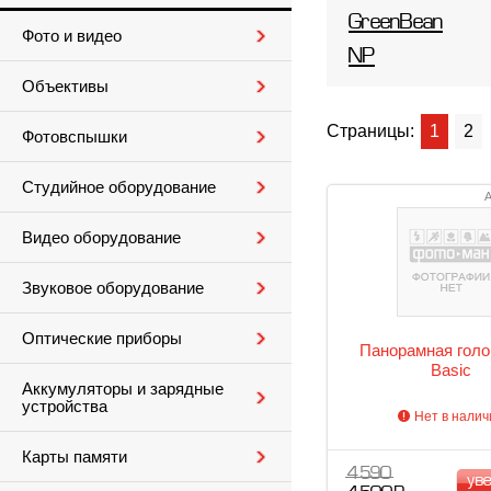
GreenBean
Фото и видео
NP
Объективы
Страницы:
1
2
Фотовспышки
Студийное оборудование
А
Видео оборудование
Звуковое оборудование
Оптические приборы
Панорамная голо
Basic
Аккумуляторы и зарядные
устройства
Нет в налич
Карты памяти
4 590
ув