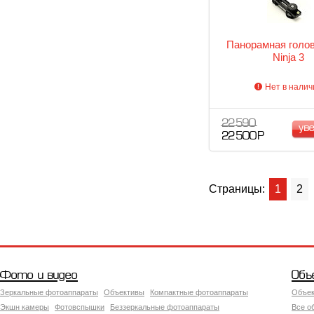
Панорамная голов
Ninja 3
Нет в налич
22 590
ув
22 500 Р
Страницы:
1
2
Фото и видео
Объ
Зеркальные фотоаппараты
Объективы
Компактные фотоаппараты
Объек
Экшн камеры
Фотовспышки
Беззеркальные фотоаппараты
Все о