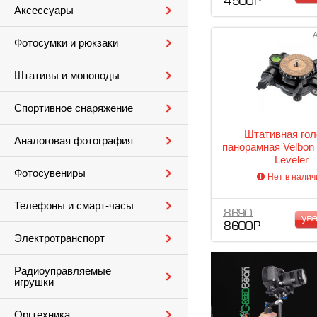
4 500 Р
Аксессуары
А
Фотосумки и рюкзаки
Штативы и моноподы
Спортивное снаряжение
Штативная гол
Аналоговая фотография
панорамная Velbon 
Leveler
Фотосувениры
Нет в налич
Телефоны и смарт-часы
8 690
ув
8 600 Р
Электротранспорт
Радиоуправляемые
игрушки
Оргтехника