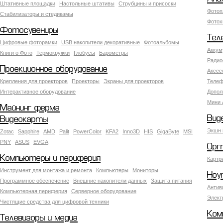
Штативные площадки
Настольные штативы
Струбцины и присоски
Фотоп
Стабилизаторы и стедикамы
Фотох
Фотосувениры
Тел
Цифровые фоторамки
USB накопители декоративные
Фотоальбомы
Аккум
Книги о Фото
Термокружки
Глобусы
Барометры
Радио
Проекционное оборудование
Аксес
Крепления для проекторов
Проекторы
Экраны для проекторов
Телеф
Интерактивное оборудование
Допол
Мини 
Майнинг ферма
Вид
Видеокарты
Экшн 
Zotac
Sapphire
AMD
Palit
PowerColor
KFA2
Inno3D
HIS
GigaByte
MSI
PNY
ASUS
EVGA
Орг
Компьютеры и периферия
Картр
Инструмент для монтажа и ремонта
Компьютеры
Мониторы
Ноу
Программное обеспечение
Внешние накопители данных
Защита питания
Антив
Компьютерная периферия
Серверное оборудование
Элект
Чистящие средства для цифровой техники
Ком
Телевизоры и медиа