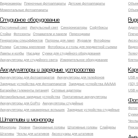
Видеокамеры
Пленочные фотоаппараты
Детские фотоаппараты
Объек
Моментальные фотоаппараты
Объект
Студийное оборудование
Вид
Постоянный свет
Импульсный свет
Синхронизаторы
Софтбоксы
Адапт
Стойки
Фотозонты
Отражатели и панели
Переходники
Плече
Генераторы спецэффектов
Патроны для ламп
Журавли
Фотофоны
Аксес
Ролики
Системы крепления
Фотобоксы и столы для предметной съемки
Видео
Лампы и колбы
Насадки
Сумки для студийного оборудования
Теле
Аккумуляторы для студийного света
Измерительное оборудование
Клетк
Аккумуляторы и зарядные устройства
Кар
Аккумуляторы для фотоаппаратов
Аккумуляторы для телефонов
USB н
Зарядные устройства для фотоаппаратов
Зарядные устройства AA/AAA
(SD) S
Батарейки (элементы питания)
Сетевые адаптеры
USB н
Автомобильные зарядные устройства
Портативные аккумуляторы
Фот
Аккумуляторы для GoPro
Аккумуляторы студийные
Фотос
Аккумуляторы для накамерных вспышек
Зарядные устройства студийные
Сумки
Штативы и моноподы
Чехлы
Моноподы
Уровни
Панорамные головы
Штативные головы
Слайдеры
Рюкза
Штативы
Чехлы для штативов
Аксессуары для штативов
Ана