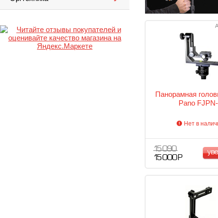
А
Панорамная головк
Pano FJPN-
Нет в налич
15 090
ув
15 000 Р