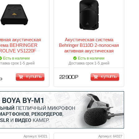
вная акустическая
Акустическая система
тема BEHRINGER
Behringer B110D 2-полосная
ROLIVE VS1220F
активная акустическая
система, 10"+1"фенольный,
Есть в наличии
Есть в наличии
300Вт (160Вт + 140Вт)
тавка срок 1-5 дней
Доставка срок 1-5 дней
купить
купить
22 900 Р
Р
Артикул: 64321
Артикул: 64327