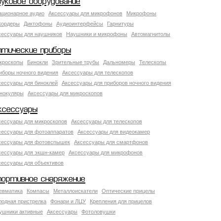
вуковое оборудование
ационарное аудио
Аксессуары для микрофонов
Микрофоны
кордеры
Диктофоны
Аудиоинтерфейсы
Гарнитуры
сессуары для наушников
Наушники и микрофоны
Автомагнитолы
птические приборы
кроскопы
Бинокли
Зрительные трубы
Дальномеры
Телескопы
иборы ночного видения
Аксессуары для телескопов
сессуары для биноклей
Аксессуары для приборов ночного видения
нокуляры
Аксессуары для микроскопов
ксессуары
сессуары для микроскопов
Аксессуары для телескопов
сессуары для фотоаппаратов
Аксессуары для видеокамер
сессуары для фотовспышек
Аксессуары для смартфонов
сессуары для экшн-камер
Аксессуары для микрофонов
сессуары для объективов
портивное снаряжение
евматика
Компасы
Металлоискатели
Оптические прицелы
лодная пристрелка
Фонари и ЛЦУ
Крепления для прицелов
ушники активные
Аксессуары
Фотоловушки