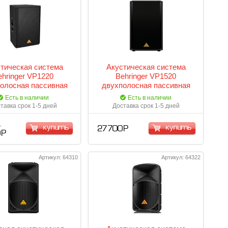
тическая система
Акустическая система
ehringer VP1220
Behringer VP1520
олосная пассивная
двухполосная пассивная
Вт 12"+1,75" 8Ом 55-
АС 15" 250Вт 50-22000Гц
Есть в наличии
Есть в наличии
22000Гц
8Ом
тавка срок 1-5 дней
Доставка срок 1-5 дней
купить
купить
27 700 Р
 Р
Артикул: 64310
Артикул: 64322