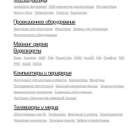
Цифровые фоторамки
USB накопители декоративные
Фотоальбомы
Книги о Фото
Термокружки
Глобусы
Барометры
Проекционное оборудование
Крепления для проекторов
Проекторы
Экраны для проекторов
Интерактивное оборудование
Майнинг ферма
Видеокарты
Zotac
Sapphire
AMD
Palit
PowerColor
KFA2
Inno3D
HIS
GigaByte
MSI
PNY
ASUS
EVGA
Компьютеры и периферия
Инструмент для монтажа и ремонта
Компьютеры
Мониторы
Программное обеспечение
Внешние накопители данных
Защита питания
Компьютерная периферия
Серверное оборудование
Чистящие средства для цифровой техники
Телевизоры и медиа
Оборудование для ТВ
Телевизоры
Крепления и мебель
Проигрыватели
Домашние кинотеатры
Звуковые панели
Кабели и переходники