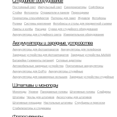
Студийное оборудование
Постоянный свет
Импульсный свет
Синхронизаторы
Софтбоксы
Стойки
Фотозонты
Отражатели и панели
Переходники
Генераторы спецэффектов
Патроны для ламп
Журавли
Фотофоны
Ролики
Системы крепления
Фотобоксы и столы для предметной съемки
Лампы и колбы
Насадки
Сумки для студийного оборудования
Аккумуляторы для студийного света
Измерительное оборудование
Аккумуляторы и зарядные устройства
Аккумуляторы для фотоаппаратов
Аккумуляторы для телефонов
Зарядные устройства для фотоаппаратов
Зарядные устройства AA/AAA
Батарейки (элементы питания)
Сетевые адаптеры
Автомобильные зарядные устройства
Портативные аккумуляторы
Аккумуляторы для GoPro
Аккумуляторы студийные
Аккумуляторы для накамерных вспышек
Зарядные устройства студийные
Штативы и моноподы
Моноподы
Уровни
Панорамные головы
Штативные головы
Слайдеры
Штативы
Чехлы для штативов
Аксессуары для штативов
Штативные площадки
Настольные штативы
Струбцины и присоски
Стабилизаторы и стедикамы
Фотосувениры