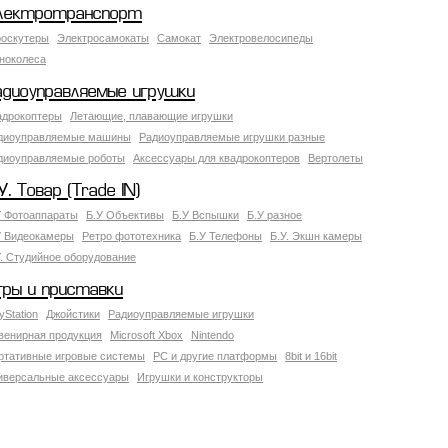
лектротранспорт
роскутеры
Электросамокаты
Самокат
Электровелосипеды
ноколеса
адиоуправляемые игрушки
адрокоптеры
Летающие, плавающие игрушки
диоуправляемые машины
Радиоуправляемые игрушки разные
диоуправляемые роботы
Аксессуары для квадрокоптеров
Вертолеты
У. Товар (Trade IN)
У Фотоаппараты
Б.У Объективы
Б.У Вспышки
Б.У разное
У Видеокамеры
Ретро фототехника
Б.У Телефоны
Б.У. Экшн камеры
У. Студийное оборудование
гры и приставки
yStation
Джойстики
Радиоуправляемые игрушки
венирная продукция
Microsoft Xbox
Nintendo
ртативные игровые системы
PC и другие платформы
8bit и 16bit
иверсальные аксессуары
Игрушки и конструкторы