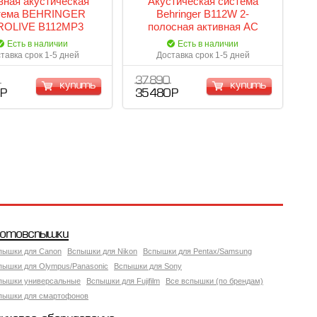
вная акустическая
Акустическая система
тема BEHRINGER
Behringer B112W 2-
ROLIVE B112MP3
полосная активная АС
12"+1"фенольный, 1000Вт
Есть в наличии
Есть в наличии
(700Вт+300Вт) пик.
тавка срок 1-5 дней
Доставка срок 1-5 дней
Bluetooth Wireless,
встроенный микшер
37 890
купить
купить
 Р
35 480 Р
отовспышки
пышки для Canon
Вспышки для Nikon
Вспышки для Pentax/Samsung
пышки для Olympus/Panasonic
Вспышки для Sony
пышки универсальные
Вспышки для Fujifilm
Все вспышки (по брендам)
пышки для смартофонов