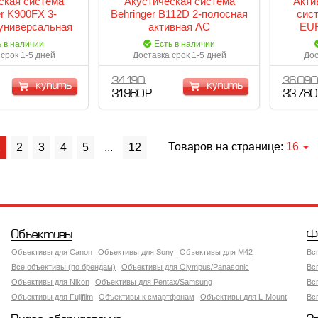
ская система
Акустическая система
Акти
er K900FX 3-
Behringer B112D 2-полосная
сис
универсальная
активная АС
EU
-система
12"+1"фенольный, 1000Вт
ь в наличии
Есть в наличии
иления для
(700Вт+300Вт) пик.
срок 1-5 дней
Доставка срок 1-5 дней
Дос
 инструментов
встроенный микшер
34 190
36 090
купить
купить
31 980 Р
33 780
Товаров на странице:
16
1
2
3
4
5
...
12
Объективы
Ф
Объективы для Canon
Объективы для Sony
Объективы для M42
Вс
Все объективы (по брендам)
Объективы для Olympus/Panasonic
Вс
Объективы для Nikon
Объективы для Pentax/Samsung
Вс
Объективы для Fujifilm
Объективы к смартфонам
Объективы для L-Mount
Вс