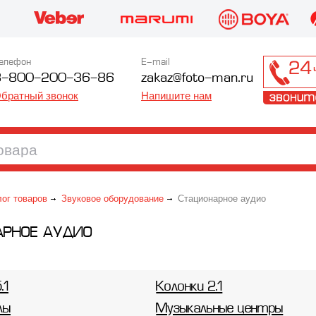
елефон
E-mail
8-800-200-36-86
zakaz@foto-man.ru
братный звонок
Напишите нам
лог товаров
Звуковое оборудование
Стационарное аудио
АРНОЕ АУДИО
.1
Колонки 2.1
лы
Музыкальные центры