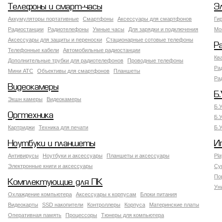
Телефоны и смарт-часы
Э
Аккумуляторы портативные
Смартфоны
Аксессуары для смартфонов
Ги
Радиостанции
Радиотелефоны
Умные часы
Для зарядки и подключения
Мо
Аксессуары для защиты и переноски
Стационарные сотовые телефоны
Р
Телефонные кабели
Автомобильные радиостанции
Кв
Дополнительные трубки для радиотелефонов
Проводные телефоны
Ра
Мини АТС
Объективы для смартфонов
Планшеты
Ра
Видеокамеры
Б.
Экшн камеры
Видеокамеры
Б.
Оргтехника
Б.
Картриджи
Техника для печати
Б.
Ноутбуки и планшеты
И
Антивирусы
Ноутбуки и аксессуары
Планшеты и аксессуары
Pla
Электронные книги и аксессуары
Су
По
Комплектующие для ПК
Ун
Охлаждение компьютера
Аксессуары к корпусам
Блоки питания
Видеокарты
SSD накопители
Контроллеры
Корпуса
Материнские платы
Оперативная память
Процессоры
Тюнеры для компьютера