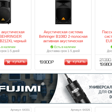
 акустическая
Акустическая система
Пасси
 BEHRINGER
Behringer B108D 2-полосная
сис
B212XL черный
активная акустическая
EU
система, 8"+1"фенольный,
ь в наличии
Есть в наличии
300 Вт,
срок 1-5 дней
Доставка срок 1-5 дней
Дос
21 390
купить
купить
19 900 Р
19 980 
Артикул: 64331
Артикул: 64326