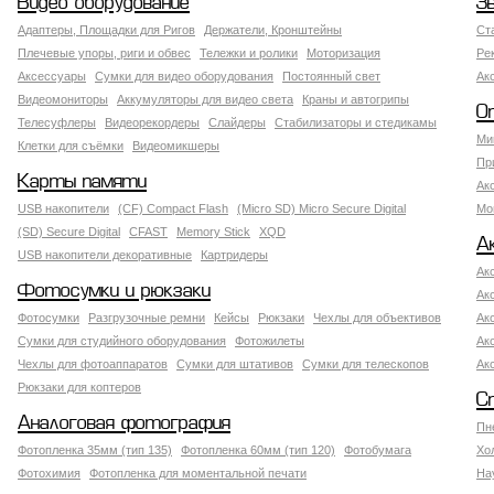
Видео оборудование
З
Адаптеры, Площадки для Ригов
Держатели, Кронштейны
Ст
Плечевые упоры, риги и обвес
Тележки и ролики
Моторизация
Ре
Аксессуары
Сумки для видео оборудования
Постоянный свет
Ак
Видеомониторы
Аккумуляторы для видео света
Краны и автогрипы
О
Телесуфлеры
Видеорекордеры
Слайдеры
Стабилизаторы и стедикамы
Ми
Клетки для съёмки
Видеомикшеры
Пр
Карты памяти
Ак
USB накопители
(CF) Compact Flash
(Micro SD) Micro Secure Digital
Мо
(SD) Secure Digital
CFAST
Memory Stick
XQD
А
USB накопители декоративные
Картридеры
Ак
Фотосумки и рюкзаки
Ак
Фотосумки
Разгрузочные ремни
Кейсы
Рюкзаки
Чехлы для объективов
Ак
Сумки для студийного оборудования
Фотожилеты
Ак
Чехлы для фотоаппаратов
Сумки для штативов
Сумки для телескопов
Ак
Рюкзаки для коптеров
С
Аналоговая фотография
Пн
Фотопленка 35мм (тип 135)
Фотопленка 60мм (тип 120)
Фотобумага
Хо
Фотохимия
Фотопленка для моментальной печати
На