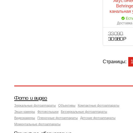
Акустиче
Behring
канальная 
мини
Ест
звукоус
Доставка 
клавишных
33 090
30 980 Р
Страницы:
Фото и видео
Зеркальные фотоаппараты
Объективы
Компактные фотоаппараты
Экшн камеры
Фотовспышки
Беззеркальные фотоаппараты
Видеокамеры
Пленочные фотоаппараты
Детские фотоаппараты
Моментальные фотоаппараты