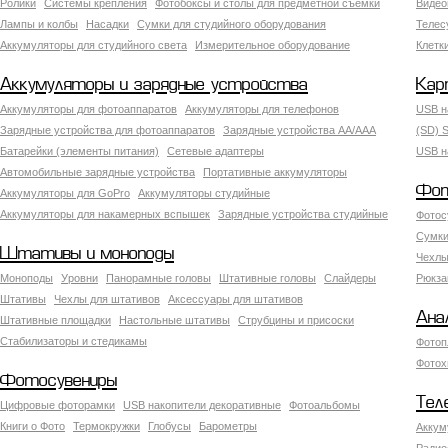
Ролики
Системы крепления
Фотобоксы и столы для предметной съемки
Видео
Лампы и колбы
Насадки
Сумки для студийного оборудования
Теле
Аккумуляторы для студийного света
Измерительное оборудование
Клетк
Аккумуляторы и зарядные устройства
Кар
Аккумуляторы для фотоаппаратов
Аккумуляторы для телефонов
USB н
Зарядные устройства для фотоаппаратов
Зарядные устройства AA/AAA
(SD) S
Батарейки (элементы питания)
Сетевые адаптеры
USB н
Автомобильные зарядные устройства
Портативные аккумуляторы
Фот
Аккумуляторы для GoPro
Аккумуляторы студийные
Аккумуляторы для накамерных вспышек
Зарядные устройства студийные
Фотос
Сумки
Штативы и моноподы
Чехлы
Моноподы
Уровни
Панорамные головы
Штативные головы
Слайдеры
Рюкза
Штативы
Чехлы для штативов
Аксессуары для штативов
Ана
Штативные площадки
Настольные штативы
Струбцины и присоски
Стабилизаторы и стедикамы
Фотоп
Фотох
Фотосувениры
Тел
Цифровые фоторамки
USB накопители декоративные
Фотоальбомы
Книги о Фото
Термокружки
Глобусы
Барометры
Аккум