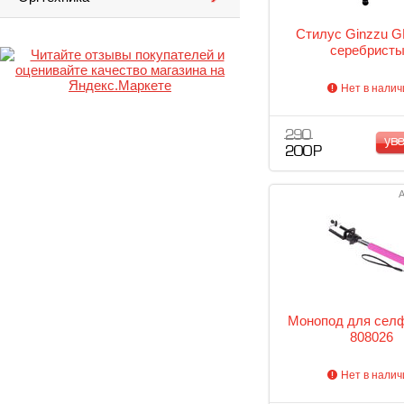
Стилус Ginzzu G
серебрист
Нет в налич
290
ув
200 Р
А
Монопод для сел
808026
Нет в налич