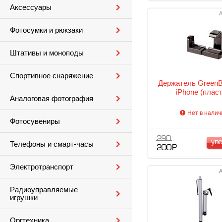
Аксессуары
А
Фотосумки и рюкзаки
Штативы и моноподы
Спортивное снаряжение
Держатель GreenB
iPhone (пласт
Аналоговая фотография
Нет в налич
Фотосувениры
290
ув
Телефоны и смарт-часы
200 Р
Электротранспорт
А
Радиоуправляемые
игрушки
Оргтехника