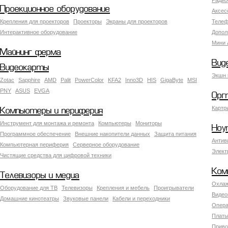
Радио
Проекционное оборудование
Аксес
Крепления для проекторов
Проекторы
Экраны для проекторов
Телеф
Интерактивное оборудование
Допол
Мини 
Майнинг ферма
Вид
Видеокарты
Экшн 
Zotac
Sapphire
AMD
Palit
PowerColor
KFA2
Inno3D
HIS
GigaByte
MSI
PNY
ASUS
EVGA
Орг
Картр
Компьютеры и периферия
Инструмент для монтажа и ремонта
Компьютеры
Мониторы
Ноу
Программное обеспечение
Внешние накопители данных
Защита питания
Антив
Компьютерная периферия
Серверное оборудование
Элект
Чистящие средства для цифровой техники
Ком
Телевизоры и медиа
Охлаж
Оборудование для ТВ
Телевизоры
Крепления и мебель
Проигрыватели
Видео
Домашние кинотеатры
Звуковые панели
Кабели и переходники
Опера
Платы
Приво