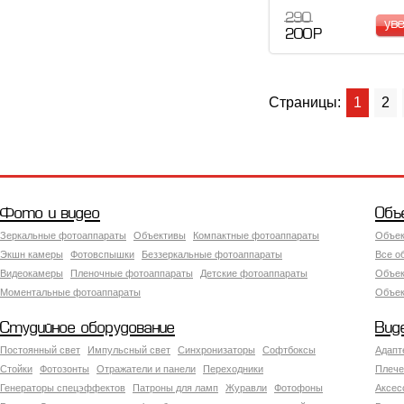
290
ув
200 Р
Страницы:
1
2
Фото и видео
Объ
Зеркальные фотоаппараты
Объективы
Компактные фотоаппараты
Объек
Экшн камеры
Фотовспышки
Беззеркальные фотоаппараты
Все о
Видеокамеры
Пленочные фотоаппараты
Детские фотоаппараты
Объек
Моментальные фотоаппараты
Объект
Студийное оборудование
Вид
Постоянный свет
Импульсный свет
Синхронизаторы
Софтбоксы
Адапт
Стойки
Фотозонты
Отражатели и панели
Переходники
Плече
Генераторы спецэффектов
Патроны для ламп
Журавли
Фотофоны
Аксес