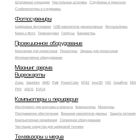
Штативные площадки
Настольные штативы
Струбцины и присоски
Стабилизаторы и стедикамы
Фотосувениры
Цифровые фоторамки
USB накопители декоративные
Фотоальбомы
Книги о Фото
Термокружки
Глобусы
Барометры
Проекционное оборудование
Крепления для проекторов
Проекторы
Экраны для проекторов
Интерактивное оборудование
Майнинг ферма
Видеокарты
Zotac
Sapphire
AMD
Palit
PowerColor
KFA2
Inno3D
HIS
GigaByte
MSI
PNY
ASUS
EVGA
Компьютеры и периферия
Инструмент для монтажа и ремонта
Компьютеры
Мониторы
Программное обеспечение
Внешние накопители данных
Защита питания
Компьютерная периферия
Серверное оборудование
Чистящие средства для цифровой техники
Телевизоры и медиа