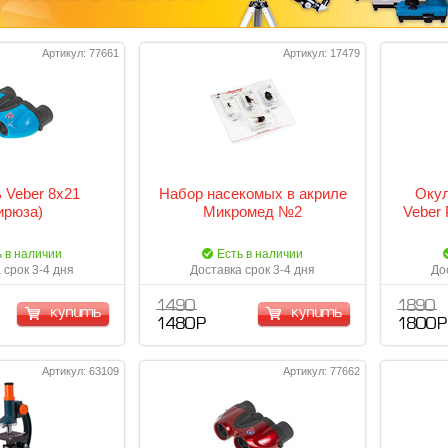
Артикул: 77661
Артикул: 17479
 Veber 8х21
Набор насекомых в акриле
Окул
ирюза)
Микромед №2
Veber 
ь в наличии
Есть в наличии
 срок 3-4 дня
Доставка срок 3-4 дня
До
1 490
1 890
купить
купить
1 480 Р
1 800 Р
Артикул: 63109
Артикул: 77662