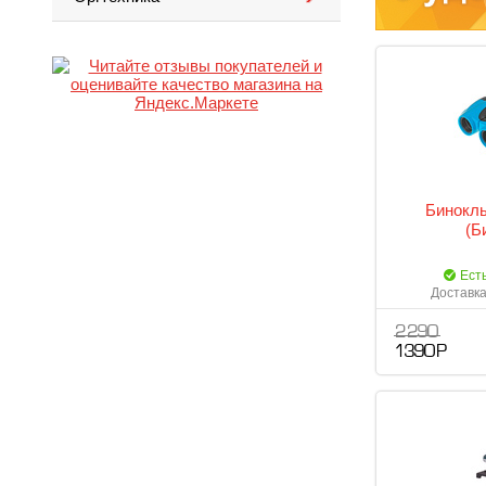
Бинокль
(Б
Ест
Доставка
2 290
1 390 Р