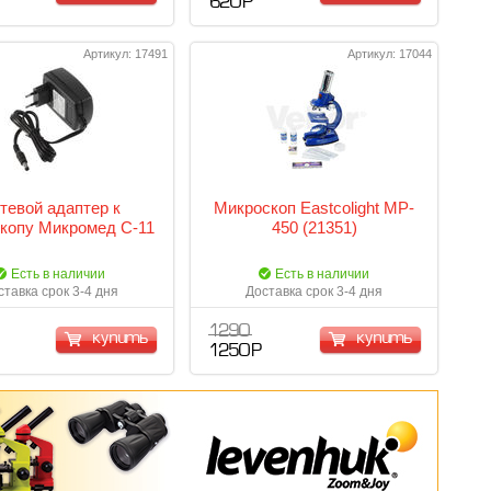
620 Р
Артикул: 17491
Артикул: 17044
тевой адаптер к
Микроскоп Eastcolight MP-
копу Микромед С-11
450 (21351)
Есть в наличии
Есть в наличии
ставка срок 3-4 дня
Доставка срок 3-4 дня
1 290
купить
купить
1 250 Р