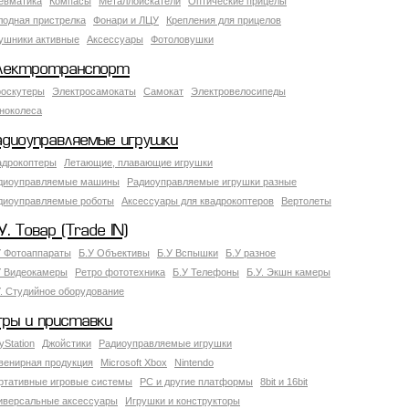
евматика
Компасы
Металлоискатели
Оптические прицелы
лодная пристрелка
Фонари и ЛЦУ
Крепления для прицелов
ушники активные
Аксессуары
Фотоловушки
лектротранспорт
роскутеры
Электросамокаты
Самокат
Электровелосипеды
ноколеса
адиоуправляемые игрушки
адрокоптеры
Летающие, плавающие игрушки
диоуправляемые машины
Радиоуправляемые игрушки разные
диоуправляемые роботы
Аксессуары для квадрокоптеров
Вертолеты
У. Товар (Trade IN)
У Фотоаппараты
Б.У Объективы
Б.У Вспышки
Б.У разное
У Видеокамеры
Ретро фототехника
Б.У Телефоны
Б.У. Экшн камеры
У. Студийное оборудование
гры и приставки
yStation
Джойстики
Радиоуправляемые игрушки
венирная продукция
Microsoft Xbox
Nintendo
ртативные игровые системы
PC и другие платформы
8bit и 16bit
иверсальные аксессуары
Игрушки и конструкторы