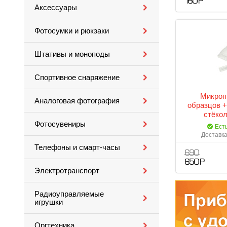
160 Р
Аксессуары
Фотосумки и рюкзаки
Штативы и моноподы
Спортивное снаряжение
Микроп
Аналоговая фотография
образцов +
стёкол
Фотосувениры
Ест
Доставка
Телефоны и смарт-часы
690
650 Р
Электротранспорт
Радиоуправляемые
игрушки
Оргтехника