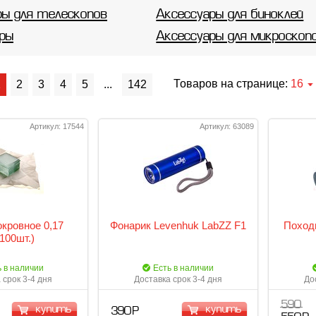
ры для телескопов
Аксессуары для биноклей
ры
Аксессуары для микроскоп
Товаров на странице:
16
1
2
3
4
5
...
142
Артикул: 17544
Артикул: 63089
окровное 0,17
Фонарик Levenhuk LabZZ F1
Поход
100шт.)
ь в наличии
Есть в наличии
 срок 3-4 дня
Доставка срок 3-4 дня
До
590
купить
купить
390 Р