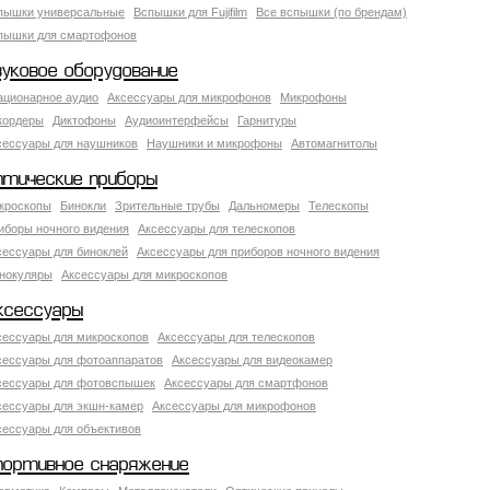
пышки универсальные
Вспышки для Fujifilm
Все вспышки (по брендам)
пышки для смартофонов
вуковое оборудование
ационарное аудио
Аксессуары для микрофонов
Микрофоны
кордеры
Диктофоны
Аудиоинтерфейсы
Гарнитуры
сессуары для наушников
Наушники и микрофоны
Автомагнитолы
птические приборы
кроскопы
Бинокли
Зрительные трубы
Дальномеры
Телескопы
иборы ночного видения
Аксессуары для телескопов
сессуары для биноклей
Аксессуары для приборов ночного видения
нокуляры
Аксессуары для микроскопов
ксессуары
сессуары для микроскопов
Аксессуары для телескопов
сессуары для фотоаппаратов
Аксессуары для видеокамер
сессуары для фотовспышек
Аксессуары для смартфонов
сессуары для экшн-камер
Аксессуары для микрофонов
сессуары для объективов
портивное снаряжение