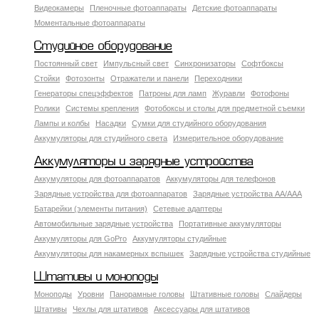
Видеокамеры
Пленочные фотоаппараты
Детские фотоаппараты
Моментальные фотоаппараты
Студийное оборудование
Постоянный свет
Импульсный свет
Синхронизаторы
Софтбоксы
Стойки
Фотозонты
Отражатели и панели
Переходники
Генераторы спецэффектов
Патроны для ламп
Журавли
Фотофоны
Ролики
Системы крепления
Фотобоксы и столы для предметной съемки
Лампы и колбы
Насадки
Сумки для студийного оборудования
Аккумуляторы для студийного света
Измерительное оборудование
Аккумуляторы и зарядные устройства
Аккумуляторы для фотоаппаратов
Аккумуляторы для телефонов
Зарядные устройства для фотоаппаратов
Зарядные устройства AA/AAA
Батарейки (элементы питания)
Сетевые адаптеры
Автомобильные зарядные устройства
Портативные аккумуляторы
Аккумуляторы для GoPro
Аккумуляторы студийные
Аккумуляторы для накамерных вспышек
Зарядные устройства студийные
Штативы и моноподы
Моноподы
Уровни
Панорамные головы
Штативные головы
Слайдеры
Штативы
Чехлы для штативов
Аксессуары для штативов