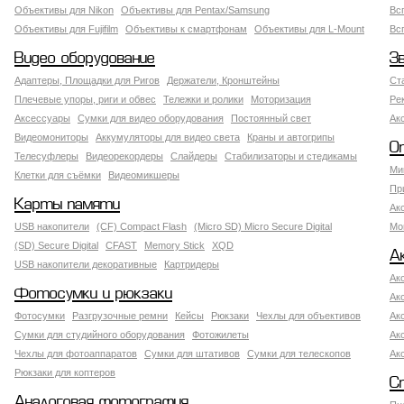
Объективы для Nikon
Объективы для Pentax/Samsung
Вс
Объективы для Fujifilm
Объективы к смартфонам
Объективы для L-Mount
Вс
Видео оборудование
З
Адаптеры, Площадки для Ригов
Держатели, Кронштейны
Ст
Плечевые упоры, риги и обвес
Тележки и ролики
Моторизация
Ре
Аксессуары
Сумки для видео оборудования
Постоянный свет
Ак
Видеомониторы
Аккумуляторы для видео света
Краны и автогрипы
О
Телесуфлеры
Видеорекордеры
Слайдеры
Стабилизаторы и стедикамы
Ми
Клетки для съёмки
Видеомикшеры
Пр
Карты памяти
Ак
USB накопители
(CF) Compact Flash
(Micro SD) Micro Secure Digital
Мо
(SD) Secure Digital
CFAST
Memory Stick
XQD
А
USB накопители декоративные
Картридеры
Ак
Фотосумки и рюкзаки
Ак
Фотосумки
Разгрузочные ремни
Кейсы
Рюкзаки
Чехлы для объективов
Ак
Сумки для студийного оборудования
Фотожилеты
Ак
Чехлы для фотоаппаратов
Сумки для штативов
Сумки для телескопов
Ак
Рюкзаки для коптеров
С
Аналоговая фотография