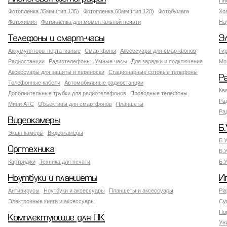
Пн
Фотопленка 35мм (тип 135)
Фотопленка 60мм (тип 120)
Фотобумага
Хо
Фотохимия
Фотопленка для моментальной печати
На
Телефоны и смарт-часы
Э
Аккумуляторы портативные
Смартфоны
Аксессуары для смартфонов
Ги
Радиостанции
Радиотелефоны
Умные часы
Для зарядки и подключения
Мо
Аксессуары для защиты и переноски
Стационарные сотовые телефоны
Р
Телефонные кабели
Автомобильные радиостанции
Кв
Дополнительные трубки для радиотелефонов
Проводные телефоны
Ра
Мини АТС
Объективы для смартфонов
Планшеты
Ра
Видеокамеры
Б.
Экшн камеры
Видеокамеры
Б.
Оргтехника
Б.
Картриджи
Техника для печати
Б.
Ноутбуки и планшеты
И
Антивирусы
Ноутбуки и аксессуары
Планшеты и аксессуары
Pla
Электронные книги и аксессуары
Су
По
Комплектующие для ПК
Ун