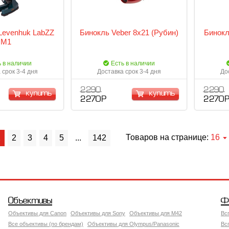
Levenhuk LabZZ
Бинокль Veber 8х21 (Рубин)
Бинокл
M1
ь в наличии
Есть в наличии
 срок 3-4 дня
Доставка срок 3-4 дня
До
2 290
2 290
купить
купить
2 270 Р
2 270 
Товаров на странице:
16
1
2
3
4
5
...
142
Объективы
Ф
Объективы для Canon
Объективы для Sony
Объективы для M42
Вс
Все объективы (по брендам)
Объективы для Olympus/Panasonic
Вс