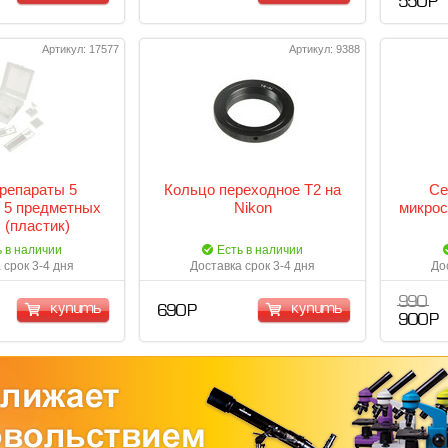
550 Р
Артикул: 17577
Артикул: 9388
репараты 5
Кольцо переходное T2 на
Се
 5 предметных
Nikon
микрос
 (пластик)
ь в наличии
Есть в наличии
 срок 3-4 дня
Доставка срок 3-4 дня
До
990
купить
купить
690 Р
900 Р