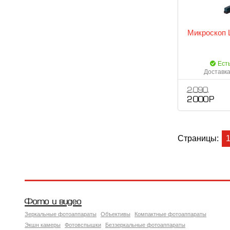
Микроскоп 
Ест
Доставка
2 090
2 000 Р
Страницы:
Фото и видео
Зеркальные фотоаппараты
Объективы
Компактные фотоаппараты
Экшн камеры
Фотовспышки
Беззеркальные фотоаппараты