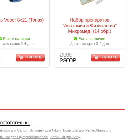
ь Veber 8х21 (Топаз)
Набор препаратов
"Анатомия и Физиология"
Микромед, (14 обр.)
Есть в наличии
Есть в наличии
ставка срок 3-4 дня
Доставка срок 3-4 дня
2 390
купить
купить
Р
2 300 Р
отовспышки
пышки для Canon
Вспышки для Nikon
Вспышки для Pentax/Samsung
пышки для Olympus/Panasonic
Вспышки для Sony