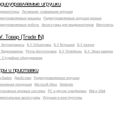
адиоуправляемые игрушки
адрокоптеры
Летающие, плавающие игрушки
диоуправляемые машины
Радиоуправляемые игрушки разные
диоуправляемые роботы
Аксессуары для квадрокоптеров
Вертолеты
У. Товар (Trade IN)
У Фотоаппараты
Б.У Объективы
Б.У Вспышки
Б.У разное
У Видеокамеры
Ретро фототехника
Б.У Телефоны
Б.У. Экшн камеры
У. Студийное оборудование
гры и приставки
yStation
Джойстики
Радиоуправляемые игрушки
венирная продукция
Microsoft Xbox
Nintendo
ртативные игровые системы
PC и другие платформы
8bit и 16bit
иверсальные аксессуары
Игрушки и конструкторы