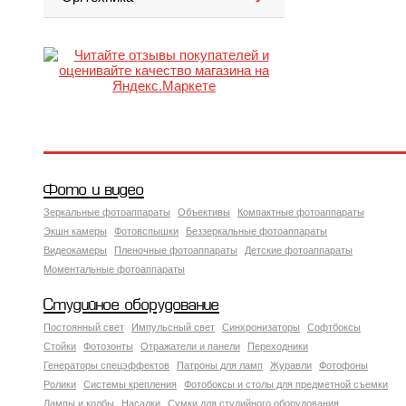
Фото и видео
Зеркальные фотоаппараты
Объективы
Компактные фотоаппараты
Экшн камеры
Фотовспышки
Беззеркальные фотоаппараты
Видеокамеры
Пленочные фотоаппараты
Детские фотоаппараты
Моментальные фотоаппараты
Студийное оборудование
Постоянный свет
Импульсный свет
Синхронизаторы
Софтбоксы
Стойки
Фотозонты
Отражатели и панели
Переходники
Генераторы спецэффектов
Патроны для ламп
Журавли
Фотофоны
Ролики
Системы крепления
Фотобоксы и столы для предметной съемки
Лампы и колбы
Насадки
Сумки для студийного оборудования