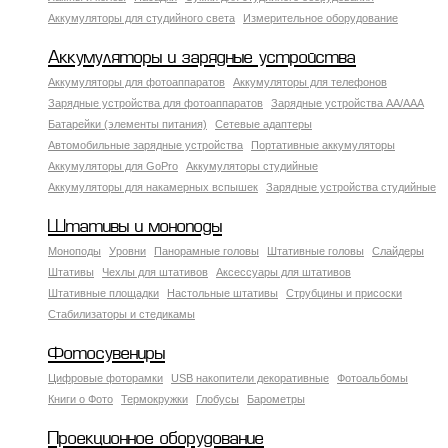
Аккумуляторы для студийного света
Измерительное оборудование
Аккумуляторы и зарядные устройства
Аккумуляторы для фотоаппаратов
Аккумуляторы для телефонов
Зарядные устройства для фотоаппаратов
Зарядные устройства AA/AAA
Батарейки (элементы питания)
Сетевые адаптеры
Автомобильные зарядные устройства
Портативные аккумуляторы
Аккумуляторы для GoPro
Аккумуляторы студийные
Аккумуляторы для накамерных вспышек
Зарядные устройства студийные
Штативы и моноподы
Моноподы
Уровни
Панорамные головы
Штативные головы
Слайдеры
Штативы
Чехлы для штативов
Аксессуары для штативов
Штативные площадки
Настольные штативы
Струбцины и присоски
Стабилизаторы и стедикамы
Фотосувениры
Цифровые фоторамки
USB накопители декоративные
Фотоальбомы
Книги о Фото
Термокружки
Глобусы
Барометры
Проекционное оборудование