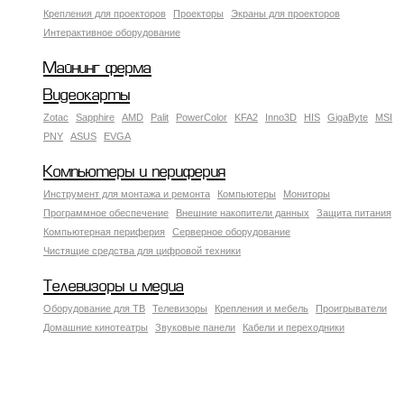
Крепления для проекторов
Проекторы
Экраны для проекторов
Интерактивное оборудование
Майнинг ферма
Видеокарты
Zotac
Sapphire
AMD
Palit
PowerColor
KFA2
Inno3D
HIS
GigaByte
MSI
PNY
ASUS
EVGA
Компьютеры и периферия
Инструмент для монтажа и ремонта
Компьютеры
Мониторы
Программное обеспечение
Внешние накопители данных
Защита питания
Компьютерная периферия
Серверное оборудование
Чистящие средства для цифровой техники
Телевизоры и медиа
Оборудование для ТВ
Телевизоры
Крепления и мебель
Проигрыватели
Домашние кинотеатры
Звуковые панели
Кабели и переходники