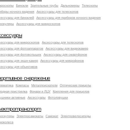
кроскопы
Бинокли
Зрительные трубы
Дальномеры
Телескопы
иборы ночного видения
Аксессуары для телескопов
сессуары для биноклей
Аксессуары для приборов ночного видения
нокуляры
Аксессуары для микроскопов
ксессуары
сессуары для микроскопов
Аксессуары для телескопов
сессуары для фотоаппаратов
Аксессуары для видеокамер
сессуары для фотовспышек
Аксессуары для смартфонов
сессуары для экшн-камер
Аксессуары для микрофонов
сессуары для объективов
портивное снаряжение
евматика
Компасы
Металлоискатели
Оптические прицелы
лодная пристрелка
Фонари и ЛЦУ
Крепления для прицелов
ушники активные
Аксессуары
Фотоловушки
лектротранспорт
роскутеры
Электросамокаты
Самокат
Электровелосипеды
ноколеса