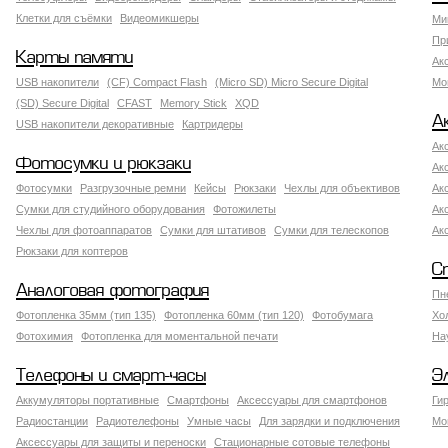
Клетки для съёмки
Видеомикшеры
Ми
Пр
Карты памяти
Ак
USB накопители
(CF) Compact Flash
(Micro SD) Micro Secure Digital
Мо
(SD) Secure Digital
CFAST
Memory Stick
XQD
А
USB накопители декоративные
Картридеры
Ак
Фотосумки и рюкзаки
Ак
Фотосумки
Разгрузочные ремни
Кейсы
Рюкзаки
Чехлы для объективов
Ак
Сумки для студийного оборудования
Фотожилеты
Ак
Чехлы для фотоаппаратов
Сумки для штативов
Сумки для телескопов
Ак
Рюкзаки для коптеров
С
Аналоговая фотография
Пн
Фотопленка 35мм (тип 135)
Фотопленка 60мм (тип 120)
Фотобумага
Хо
Фотохимия
Фотопленка для моментальной печати
На
Телефоны и смарт-часы
Э
Аккумуляторы портативные
Смартфоны
Аксессуары для смартфонов
Ги
Радиостанции
Радиотелефоны
Умные часы
Для зарядки и подключения
Мо
Аксессуары для защиты и переноски
Стационарные сотовые телефоны