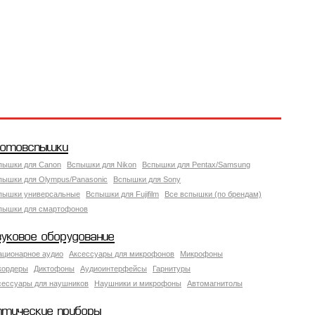
отовспышки
пышки для Canon
Вспышки для Nikon
Вспышки для Pentax/Samsung
пышки для Olympus/Panasonic
Вспышки для Sony
пышки универсальные
Вспышки для Fujifilm
Все вспышки (по брендам)
пышки для смартофонов
вуковое оборудование
ационарное аудио
Аксессуары для микрофонов
Микрофоны
кордеры
Диктофоны
Аудиоинтерфейсы
Гарнитуры
сессуары для наушников
Наушники и микрофоны
Автомагнитолы
птические приборы