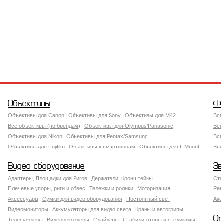
Объективы
Ф
Объективы для Canon
Объективы для Sony
Объективы для M42
Вс
Все объективы (по брендам)
Объективы для Olympus/Panasonic
Вс
Объективы для Nikon
Объективы для Pentax/Samsung
Вс
Объективы для Fujifilm
Объективы к смартфонам
Объективы для L-Mount
Вс
Видео оборудование
З
Адаптеры, Площадки для Ригов
Держатели, Кронштейны
Ст
Плечевые упоры, риги и обвес
Тележки и ролики
Моторизация
Ре
Аксессуары
Сумки для видео оборудования
Постоянный свет
Ак
Видеомониторы
Аккумуляторы для видео света
Краны и автогрипы
О
Телесуфлеры
Видеорекордеры
Слайдеры
Стабилизаторы и стедикамы