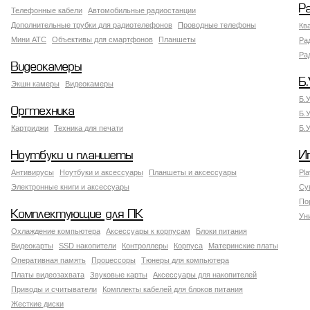
Р
Телефонные кабели
Автомобильные радиостанции
Дополнительные трубки для радиотелефонов
Проводные телефоны
Кв
Мини АТС
Объективы для смартфонов
Планшеты
Ра
Ра
Видеокамеры
Б.
Экшн камеры
Видеокамеры
Б.
Оргтехника
Б.
Картриджи
Техника для печати
Б.
Ноутбуки и планшеты
И
Антивирусы
Ноутбуки и аксессуары
Планшеты и аксессуары
Pla
Электронные книги и аксессуары
Су
По
Комплектующие для ПК
Ун
Охлаждение компьютера
Аксессуары к корпусам
Блоки питания
Видеокарты
SSD накопители
Контроллеры
Корпуса
Материнские платы
Оперативная память
Процессоры
Тюнеры для компьютера
Платы видеозахвата
Звуковые карты
Аксессуары для накопителей
Приводы и считыватели
Комплекты кабелей для блоков питания
Жесткие диски