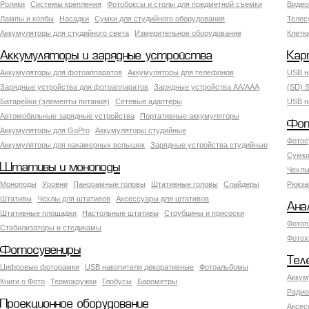
Ролики
Системы крепления
Фотобоксы и столы для предметной съемки
Видео
Лампы и колбы
Насадки
Сумки для студийного оборудования
Теле
Аккумуляторы для студийного света
Измерительное оборудование
Клетк
Аккумуляторы и зарядные устройства
Кар
Аккумуляторы для фотоаппаратов
Аккумуляторы для телефонов
USB н
Зарядные устройства для фотоаппаратов
Зарядные устройства AA/AAA
(SD) S
Батарейки (элементы питания)
Сетевые адаптеры
USB н
Автомобильные зарядные устройства
Портативные аккумуляторы
Фот
Аккумуляторы для GoPro
Аккумуляторы студийные
Фотос
Аккумуляторы для накамерных вспышек
Зарядные устройства студийные
Сумки
Штативы и моноподы
Чехлы
Моноподы
Уровни
Панорамные головы
Штативные головы
Слайдеры
Рюкза
Штативы
Чехлы для штативов
Аксессуары для штативов
Ана
Штативные площадки
Настольные штативы
Струбцины и присоски
Фотоп
Стабилизаторы и стедикамы
Фотох
Фотосувениры
Тел
Цифровые фоторамки
USB накопители декоративные
Фотоальбомы
Аккум
Книги о Фото
Термокружки
Глобусы
Барометры
Радио
Проекционное оборудование
Аксес