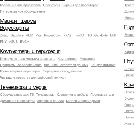
Крепления для проекторов
Проекторы
Экраны для проекторов
Телеф
Интерактивное оборудование
Допол
Мини 
Майнинг ферма
Вид
Видеокарты
Экшн 
Zotac
Sapphire
AMD
Palit
PowerColor
KFA2
Inno3D
HIS
GigaByte
MSI
PNY
ASUS
EVGA
Орг
Компьютеры и периферия
Картр
Инструмент для монтажа и ремонта
Компьютеры
Мониторы
Ноу
Программное обеспечение
Внешние накопители данных
Защита питания
Антив
Компьютерная периферия
Серверное оборудование
Элект
Чистящие средства для цифровой техники
Ком
Телевизоры и медиа
Охлаж
Оборудование для ТВ
Телевизоры
Крепления и мебель
Проигрыватели
Видео
Домашние кинотеатры
Звуковые панели
Кабели и переходники
Опера
Платы
Приво
Жестк