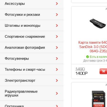
Аксессуары
А
Фотосумки и рюкзаки
Штативы и моноподы
Спортивное снаряжение
Карта памяти 64
SanDisk 3.0 (SD
Аналоговая фотография
064G-Z35)
Есть в нали
Фотосувениры
Доставка срок 3-
Телефоны и смарт-часы
1 490
1 400 Р
Электротранспорт
А
Радиоуправляемые
игрушки
Оргтехника