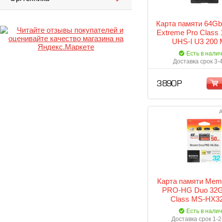
Карта памяти 64Gb
Extreme Pro Class
UHS-I U3 200 
SDSDXXU-064G
Есть в нали
Доставка срок 3-
3 890 Р
А
Карта памяти Memo
PRO-HG Duo 32G
Class MS-HX32
Есть в нали
Доставка срок 1-2