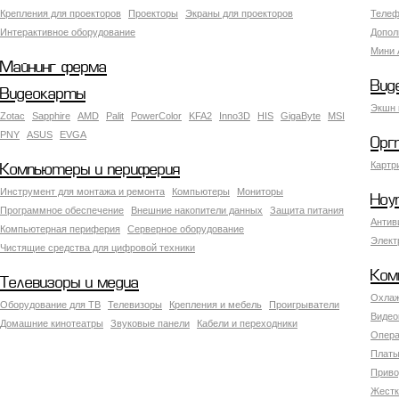
Крепления для проекторов
Проекторы
Экраны для проекторов
Телеф
Интерактивное оборудование
Допол
Мини 
Майнинг ферма
Вид
Видеокарты
Экшн 
Zotac
Sapphire
AMD
Palit
PowerColor
KFA2
Inno3D
HIS
GigaByte
MSI
PNY
ASUS
EVGA
Орг
Картр
Компьютеры и периферия
Инструмент для монтажа и ремонта
Компьютеры
Мониторы
Ноу
Программное обеспечение
Внешние накопители данных
Защита питания
Антив
Компьютерная периферия
Серверное оборудование
Элект
Чистящие средства для цифровой техники
Ком
Телевизоры и медиа
Охлаж
Оборудование для ТВ
Телевизоры
Крепления и мебель
Проигрыватели
Видео
Домашние кинотеатры
Звуковые панели
Кабели и переходники
Опера
Платы
Приво
Жестк