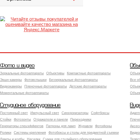
Фото и видео
Объ
Зеркальные фотоаппараты
Объективы
Компактные фотоаппараты
Объек
Экшн камеры
Фотовспышки
Беззеркальные фотоаппараты
Все о
Видеокамеры
Пленочные фотоаппараты
Детские фотоаппараты
Объек
Моментальные фотоаппараты
Объект
Студийное оборудование
Вид
Постоянный свет
Импульсный свет
Синхронизаторы
Софтбоксы
Адапт
Стойки
Фотозонты
Отражатели и панели
Переходники
Плече
Генераторы спецэффектов
Патроны для ламп
Журавли
Фотофоны
Аксес
Ролики
Системы крепления
Фотобоксы и столы для предметной съемки
Видео
Лампы и колбы
Насадки
Сумки для студийного оборудования
Теле