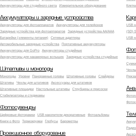
Аккумуляторы для студийного света
Измерительное оборудование
Клетк
Аккумуляторы и зарядные устройства
Кар
Аккумуляторы для фотоаппаратов
Аккумуляторы для телефонов
USB н
Зарядные устройства для фотоаппаратов
Зарядные устройства AA/AAA
(SD) S
Батарейки (элементы питания)
Сетевые адаптеры
USB н
Автомобильные зарядные устройства
Портативные аккумуляторы
Фот
Аккумуляторы для GoPro
Аккумуляторы студийные
Аккумуляторы для накамерных вспышек
Зарядные устройства студийные
Фотос
Сумки
Штативы и моноподы
Чехлы
Моноподы
Уровни
Панорамные головы
Штативные головы
Слайдеры
Рюкза
Штативы
Чехлы для штативов
Аксессуары для штативов
Ана
Штативные площадки
Настольные штативы
Струбцины и присоски
Стабилизаторы и стедикамы
Фотоп
Фотох
Фотосувениры
Тел
Цифровые фоторамки
USB накопители декоративные
Фотоальбомы
Книги о Фото
Термокружки
Глобусы
Барометры
Аккум
Радио
Проекционное оборудование
Аксес