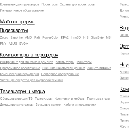
Крепления для проекторов
Проекторы
Экраны для проекторов
Телеф
Интерактивное оборудование
Допол
Мини 
Майнинг ферма
Вид
Видеокарты
Экшн 
Zotac
Sapphire
AMD
Palit
PowerColor
KFA2
Inno3D
HIS
GigaByte
MSI
PNY
ASUS
EVGA
Орг
Картр
Компьютеры и периферия
Инструмент для монтажа и ремонта
Компьютеры
Мониторы
Ноу
Программное обеспечение
Внешние накопители данных
Защита питания
Антив
Компьютерная периферия
Серверное оборудование
Элект
Чистящие средства для цифровой техники
Ком
Телевизоры и медиа
Охлаж
Оборудование для ТВ
Телевизоры
Крепления и мебель
Проигрыватели
Видео
Домашние кинотеатры
Звуковые панели
Кабели и переходники
Опера
Платы
Приво
Жестк