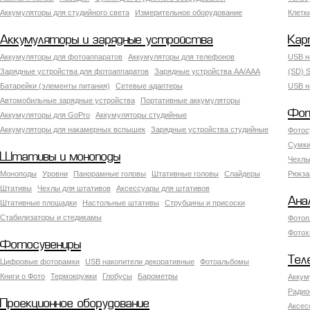
Аккумуляторы для студийного света
Измерительное оборудование
Клетк
Аккумуляторы и зарядные устройства
Кар
Аккумуляторы для фотоаппаратов
Аккумуляторы для телефонов
USB н
Зарядные устройства для фотоаппаратов
Зарядные устройства AA/AAA
(SD) S
Батарейки (элементы питания)
Сетевые адаптеры
USB н
Автомобильные зарядные устройства
Портативные аккумуляторы
Фот
Аккумуляторы для GoPro
Аккумуляторы студийные
Аккумуляторы для накамерных вспышек
Зарядные устройства студийные
Фотос
Сумки
Штативы и моноподы
Чехлы
Моноподы
Уровни
Панорамные головы
Штативные головы
Слайдеры
Рюкза
Штативы
Чехлы для штативов
Аксессуары для штативов
Ана
Штативные площадки
Настольные штативы
Струбцины и присоски
Стабилизаторы и стедикамы
Фотоп
Фотох
Фотосувениры
Тел
Цифровые фоторамки
USB накопители декоративные
Фотоальбомы
Книги о Фото
Термокружки
Глобусы
Барометры
Аккум
Радио
Проекционное оборудование
Аксес