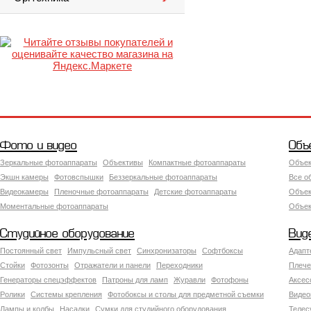
Фото и видео
Объ
Зеркальные фотоаппараты
Объективы
Компактные фотоаппараты
Объек
Экшн камеры
Фотовспышки
Беззеркальные фотоаппараты
Все о
Видеокамеры
Пленочные фотоаппараты
Детские фотоаппараты
Объек
Моментальные фотоаппараты
Объект
Студийное оборудование
Вид
Постоянный свет
Импульсный свет
Синхронизаторы
Софтбоксы
Адапт
Стойки
Фотозонты
Отражатели и панели
Переходники
Плече
Генераторы спецэффектов
Патроны для ламп
Журавли
Фотофоны
Аксес
Ролики
Системы крепления
Фотобоксы и столы для предметной съемки
Видео
Лампы и колбы
Насадки
Сумки для студийного оборудования
Теле