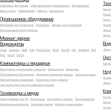
Тел
Цифровые фоторамки
USB накопители декоративные
Фотоальбомы
Аккум
Книги о Фото
Термокружки
Глобусы
Барометры
Радио
Проекционное оборудование
Аксес
Крепления для проекторов
Проекторы
Экраны для проекторов
Телеф
Интерактивное оборудование
Допол
Мини 
Майнинг ферма
Вид
Видеокарты
Экшн 
Zotac
Sapphire
AMD
Palit
PowerColor
KFA2
Inno3D
HIS
GigaByte
MSI
PNY
ASUS
EVGA
Орг
Компьютеры и периферия
Картр
Инструмент для монтажа и ремонта
Компьютеры
Мониторы
Ноу
Программное обеспечение
Внешние накопители данных
Защита питания
Антив
Компьютерная периферия
Серверное оборудование
Элект
Чистящие средства для цифровой техники
Ком
Телевизоры и медиа
Охлаж
Оборудование для ТВ
Телевизоры
Крепления и мебель
Проигрыватели
Видео
Домашние кинотеатры
Звуковые панели
Кабели и переходники
Опера