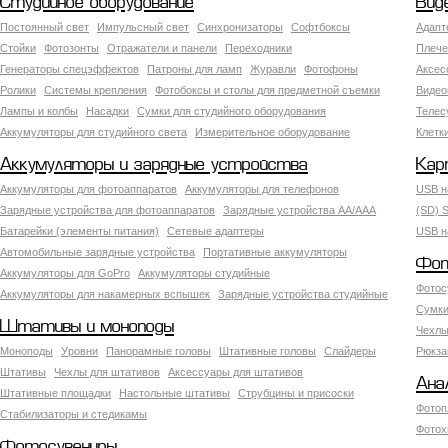
Студийное оборудование
Вид
Постоянный свет
Импульсный свет
Синхронизаторы
Софтбоксы
Адапт
Стойки
Фотозонты
Отражатели и панели
Переходники
Плече
Генераторы спецэффектов
Патроны для ламп
Журавли
Фотофоны
Аксес
Ролики
Системы крепления
Фотобоксы и столы для предметной съемки
Видео
Лампы и колбы
Насадки
Сумки для студийного оборудования
Теле
Аккумуляторы для студийного света
Измерительное оборудование
Клетк
Аккумуляторы и зарядные устройства
Кар
Аккумуляторы для фотоаппаратов
Аккумуляторы для телефонов
USB н
Зарядные устройства для фотоаппаратов
Зарядные устройства AA/AAA
(SD) S
Батарейки (элементы питания)
Сетевые адаптеры
USB н
Автомобильные зарядные устройства
Портативные аккумуляторы
Фот
Аккумуляторы для GoPro
Аккумуляторы студийные
Фотос
Аккумуляторы для накамерных вспышек
Зарядные устройства студийные
Сумки
Штативы и моноподы
Чехлы
Моноподы
Уровни
Панорамные головы
Штативные головы
Слайдеры
Рюкза
Штативы
Чехлы для штативов
Аксессуары для штативов
Ана
Штативные площадки
Настольные штативы
Струбцины и присоски
Фотоп
Стабилизаторы и стедикамы
Фотох
Фотосувениры