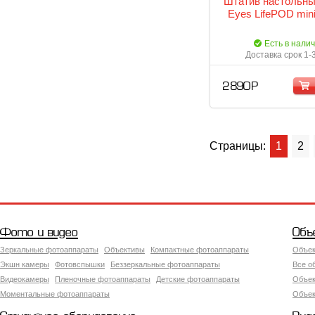
Штатив настольны
Eyes LifePOD min
Есть в нали
Доставка срок 1-
2 890 Р
Страницы:
1
2
Фото и видео
Объ
Зеркальные фотоаппараты
Объективы
Компактные фотоаппараты
Объек
Экшн камеры
Фотовспышки
Беззеркальные фотоаппараты
Все о
Видеокамеры
Пленочные фотоаппараты
Детские фотоаппараты
Объек
Моментальные фотоаппараты
Объект