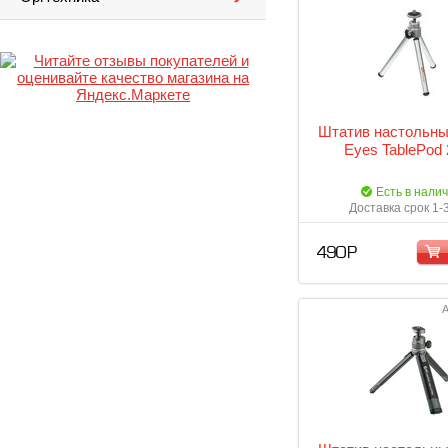
Штатив настольны
Eyes TablePod
Есть в нали
Доставка срок 1-
490 Р
А