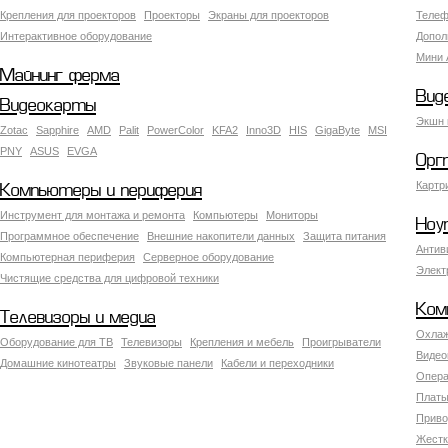
Крепления для проекторов
Проекторы
Экраны для проекторов
Телеф
Интерактивное оборудование
Допол
Мини 
Майнинг ферма
Вид
Видеокарты
Экшн 
Zotac
Sapphire
AMD
Palit
PowerColor
KFA2
Inno3D
HIS
GigaByte
MSI
PNY
ASUS
EVGA
Орг
Картр
Компьютеры и периферия
Инструмент для монтажа и ремонта
Компьютеры
Мониторы
Ноу
Программное обеспечение
Внешние накопители данных
Защита питания
Антив
Компьютерная периферия
Серверное оборудование
Элект
Чистящие средства для цифровой техники
Ком
Телевизоры и медиа
Охлаж
Оборудование для ТВ
Телевизоры
Крепления и мебель
Проигрыватели
Видео
Домашние кинотеатры
Звуковые панели
Кабели и переходники
Опера
Платы
Приво
Жестк