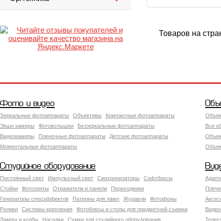
Товаров на стра
Фото и видео
Объ
Зеркальные фотоаппараты
Объективы
Компактные фотоаппараты
Объек
Экшн камеры
Фотовспышки
Беззеркальные фотоаппараты
Все о
Видеокамеры
Пленочные фотоаппараты
Детские фотоаппараты
Объек
Моментальные фотоаппараты
Объект
Студийное оборудование
Вид
Постоянный свет
Импульсный свет
Синхронизаторы
Софтбоксы
Адапт
Стойки
Фотозонты
Отражатели и панели
Переходники
Плече
Генераторы спецэффектов
Патроны для ламп
Журавли
Фотофоны
Аксес
Ролики
Системы крепления
Фотобоксы и столы для предметной съемки
Видео
Лампы и колбы
Насадки
Сумки для студийного оборудования
Теле