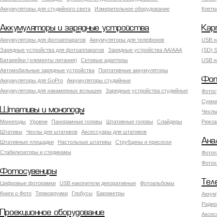
Аккумуляторы для студийного света
Измерительное оборудование
Клетк
Аккумуляторы и зарядные устройства
Кар
Аккумуляторы для фотоаппаратов
Аккумуляторы для телефонов
USB н
Зарядные устройства для фотоаппаратов
Зарядные устройства AA/AAA
(SD) S
Батарейки (элементы питания)
Сетевые адаптеры
USB н
Автомобильные зарядные устройства
Портативные аккумуляторы
Фот
Аккумуляторы для GoPro
Аккумуляторы студийные
Аккумуляторы для накамерных вспышек
Зарядные устройства студийные
Фотос
Сумки
Штативы и моноподы
Чехлы
Моноподы
Уровни
Панорамные головы
Штативные головы
Слайдеры
Рюкза
Штативы
Чехлы для штативов
Аксессуары для штативов
Ана
Штативные площадки
Настольные штативы
Струбцины и присоски
Стабилизаторы и стедикамы
Фотоп
Фотох
Фотосувениры
Тел
Цифровые фоторамки
USB накопители декоративные
Фотоальбомы
Книги о Фото
Термокружки
Глобусы
Барометры
Аккум
Радио
Проекционное оборудование
Аксес