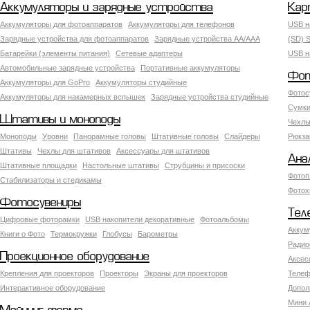
Аккумуляторы и зарядные устройства
Кар
Аккумуляторы для фотоаппаратов
Аккумуляторы для телефонов
USB н
Зарядные устройства для фотоаппаратов
Зарядные устройства AA/AAA
(SD) S
Батарейки (элементы питания)
Сетевые адаптеры
USB н
Автомобильные зарядные устройства
Портативные аккумуляторы
Фот
Аккумуляторы для GoPro
Аккумуляторы студийные
Фотос
Аккумуляторы для накамерных вспышек
Зарядные устройства студийные
Сумки
Штативы и моноподы
Чехлы
Моноподы
Уровни
Панорамные головы
Штативные головы
Слайдеры
Рюкза
Штативы
Чехлы для штативов
Аксессуары для штативов
Ана
Штативные площадки
Настольные штативы
Струбцины и присоски
Фотоп
Стабилизаторы и стедикамы
Фотох
Фотосувениры
Тел
Цифровые фоторамки
USB накопители декоративные
Фотоальбомы
Аккум
Книги о Фото
Термокружки
Глобусы
Барометры
Радио
Проекционное оборудование
Аксес
Крепления для проекторов
Проекторы
Экраны для проекторов
Телеф
Интерактивное оборудование
Допол
Мини 