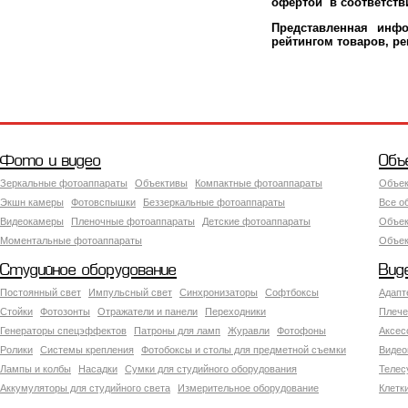
офертой в соответстви
Представленная инфо
рейтингом товаров, р
Фото и видео
Объ
Зеркальные фотоаппараты
Объективы
Компактные фотоаппараты
Объек
Экшн камеры
Фотовспышки
Беззеркальные фотоаппараты
Все о
Видеокамеры
Пленочные фотоаппараты
Детские фотоаппараты
Объек
Моментальные фотоаппараты
Объект
Студийное оборудование
Вид
Постоянный свет
Импульсный свет
Синхронизаторы
Софтбоксы
Адапт
Стойки
Фотозонты
Отражатели и панели
Переходники
Плече
Генераторы спецэффектов
Патроны для ламп
Журавли
Фотофоны
Аксес
Ролики
Системы крепления
Фотобоксы и столы для предметной съемки
Видео
Лампы и колбы
Насадки
Сумки для студийного оборудования
Теле
Аккумуляторы для студийного света
Измерительное оборудование
Клетк