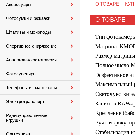
О ТОВАРЕ
КУП
Аксессуары
Фотосумки и рюкзаки
О ТОВАРЕ
Штативы и моноподы
Тип фотокамеры
Матрица: КМОП 
Спортивное снаряжение
Размер матрицы
Аналоговая фотография
Полное число М
Фотосувениры
Эффективное ч
Максимальный р
Телефоны и смарт-часы
Светочувствите
Электротранспорт
Запись в RAW-ф
Крепление (байо
Радиоуправляемые
игрушки
Ручная фокусир
Стабилизация и
Оргтехника