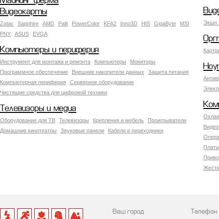
Майнинг ферма
Вид
Видеокарты
Экшн 
Zotac
Sapphire
AMD
Palit
PowerColor
KFA2
Inno3D
HIS
GigaByte
MSI
PNY
ASUS
EVGA
Орг
Компьютеры и периферия
Картр
Инструмент для монтажа и ремонта
Компьютеры
Мониторы
Ноу
Программное обеспечение
Внешние накопители данных
Защита питания
Антив
Компьютерная периферия
Серверное оборудование
Элект
Чистящие средства для цифровой техники
Ком
Телевизоры и медиа
Охлаж
Оборудование для ТВ
Телевизоры
Крепления и мебель
Проигрыватели
Видео
Домашние кинотеатры
Звуковые панели
Кабели и переходники
Опера
Платы
Приво
Жестк
Ваш город
Телефон