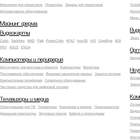
Крепления для проекторов
Проекторы
Экраны для проекторов
Телеф
Интерактивное оборудование
Допол
Мини 
Майнинг ферма
Вид
Видеокарты
Экшн 
Zotac
Sapphire
AMD
Palit
PowerColor
KFA2
Inno3D
HIS
GigaByte
MSI
PNY
ASUS
EVGA
Орг
Картр
Компьютеры и периферия
Инструмент для монтажа и ремонта
Компьютеры
Мониторы
Ноу
Программное обеспечение
Внешние накопители данных
Защита питания
Антив
Компьютерная периферия
Серверное оборудование
Элект
Чистящие средства для цифровой техники
Ком
Телевизоры и медиа
Охлаж
Оборудование для ТВ
Телевизоры
Крепления и мебель
Проигрыватели
Видео
Домашние кинотеатры
Звуковые панели
Кабели и переходники
Опера
Платы
Приво
Жестк