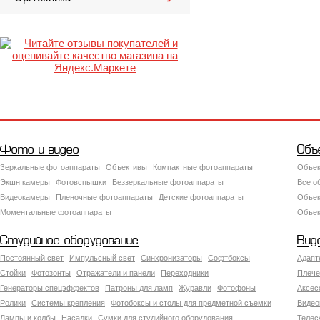
Фото и видео
Объ
Зеркальные фотоаппараты
Объективы
Компактные фотоаппараты
Объек
Экшн камеры
Фотовспышки
Беззеркальные фотоаппараты
Все о
Видеокамеры
Пленочные фотоаппараты
Детские фотоаппараты
Объек
Моментальные фотоаппараты
Объект
Студийное оборудование
Вид
Постоянный свет
Импульсный свет
Синхронизаторы
Софтбоксы
Адапт
Стойки
Фотозонты
Отражатели и панели
Переходники
Плече
Генераторы спецэффектов
Патроны для ламп
Журавли
Фотофоны
Аксес
Ролики
Системы крепления
Фотобоксы и столы для предметной съемки
Видео
Лампы и колбы
Насадки
Сумки для студийного оборудования
Теле