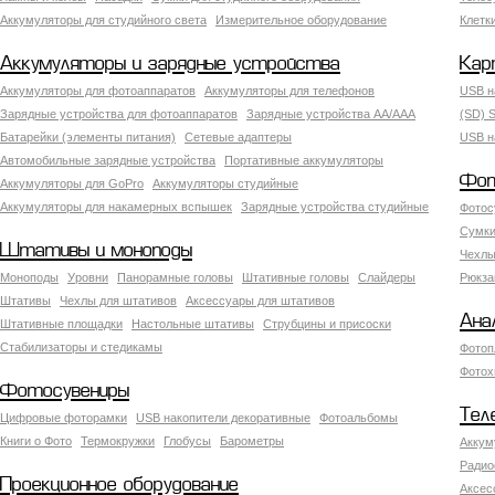
Аккумуляторы для студийного света
Измерительное оборудование
Клетк
Аккумуляторы и зарядные устройства
Кар
Аккумуляторы для фотоаппаратов
Аккумуляторы для телефонов
USB н
Зарядные устройства для фотоаппаратов
Зарядные устройства AA/AAA
(SD) S
Батарейки (элементы питания)
Сетевые адаптеры
USB н
Автомобильные зарядные устройства
Портативные аккумуляторы
Фот
Аккумуляторы для GoPro
Аккумуляторы студийные
Аккумуляторы для накамерных вспышек
Зарядные устройства студийные
Фотос
Сумки
Штативы и моноподы
Чехлы
Моноподы
Уровни
Панорамные головы
Штативные головы
Слайдеры
Рюкза
Штативы
Чехлы для штативов
Аксессуары для штативов
Ана
Штативные площадки
Настольные штативы
Струбцины и присоски
Стабилизаторы и стедикамы
Фотоп
Фотох
Фотосувениры
Тел
Цифровые фоторамки
USB накопители декоративные
Фотоальбомы
Книги о Фото
Термокружки
Глобусы
Барометры
Аккум
Радио
Проекционное оборудование
Аксес