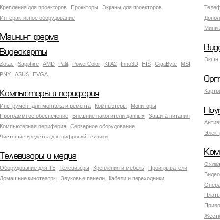
Крепления для проекторов
Проекторы
Экраны для проекторов
Телеф
Интерактивное оборудование
Допол
Мини 
Майнинг ферма
Вид
Видеокарты
Экшн 
Zotac
Sapphire
AMD
Palit
PowerColor
KFA2
Inno3D
HIS
GigaByte
MSI
PNY
ASUS
EVGA
Орг
Картр
Компьютеры и периферия
Инструмент для монтажа и ремонта
Компьютеры
Мониторы
Ноу
Программное обеспечение
Внешние накопители данных
Защита питания
Антив
Компьютерная периферия
Серверное оборудование
Элект
Чистящие средства для цифровой техники
Ком
Телевизоры и медиа
Охлаж
Оборудование для ТВ
Телевизоры
Крепления и мебель
Проигрыватели
Видео
Домашние кинотеатры
Звуковые панели
Кабели и переходники
Опера
Платы
Приво
Жестк