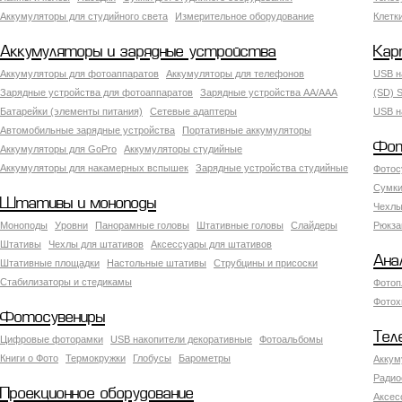
Аккумуляторы для студийного света
Измерительное оборудование
Клетк
Аккумуляторы и зарядные устройства
Кар
Аккумуляторы для фотоаппаратов
Аккумуляторы для телефонов
USB н
Зарядные устройства для фотоаппаратов
Зарядные устройства AA/AAA
(SD) S
Батарейки (элементы питания)
Сетевые адаптеры
USB н
Автомобильные зарядные устройства
Портативные аккумуляторы
Фот
Аккумуляторы для GoPro
Аккумуляторы студийные
Аккумуляторы для накамерных вспышек
Зарядные устройства студийные
Фотос
Сумки
Штативы и моноподы
Чехлы
Моноподы
Уровни
Панорамные головы
Штативные головы
Слайдеры
Рюкза
Штативы
Чехлы для штативов
Аксессуары для штативов
Ана
Штативные площадки
Настольные штативы
Струбцины и присоски
Стабилизаторы и стедикамы
Фотоп
Фотох
Фотосувениры
Тел
Цифровые фоторамки
USB накопители декоративные
Фотоальбомы
Книги о Фото
Термокружки
Глобусы
Барометры
Аккум
Радио
Проекционное оборудование
Аксес