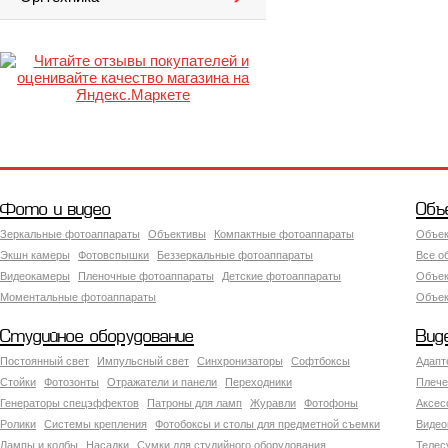
Фото и видео
Объ
Зеркальные фотоаппараты
Объективы
Компактные фотоаппараты
Объек
Экшн камеры
Фотовспышки
Беззеркальные фотоаппараты
Все о
Видеокамеры
Пленочные фотоаппараты
Детские фотоаппараты
Объек
Моментальные фотоаппараты
Объект
Студийное оборудование
Вид
Постоянный свет
Импульсный свет
Синхронизаторы
Софтбоксы
Адапт
Стойки
Фотозонты
Отражатели и панели
Переходники
Плече
Генераторы спецэффектов
Патроны для ламп
Журавли
Фотофоны
Аксес
Ролики
Системы крепления
Фотобоксы и столы для предметной съемки
Видео
Лампы и колбы
Насадки
Сумки для студийного оборудования
Теле