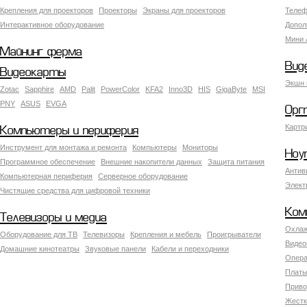
Крепления для проекторов
Проекторы
Экраны для проекторов
Телеф
Интерактивное оборудование
Допол
Мини 
Майнинг ферма
Вид
Видеокарты
Экшн 
Zotac
Sapphire
AMD
Palit
PowerColor
KFA2
Inno3D
HIS
GigaByte
MSI
PNY
ASUS
EVGA
Орг
Картр
Компьютеры и периферия
Инструмент для монтажа и ремонта
Компьютеры
Мониторы
Ноу
Программное обеспечение
Внешние накопители данных
Защита питания
Антив
Компьютерная периферия
Серверное оборудование
Элект
Чистящие средства для цифровой техники
Ком
Телевизоры и медиа
Охлаж
Оборудование для ТВ
Телевизоры
Крепления и мебель
Проигрыватели
Видео
Домашние кинотеатры
Звуковые панели
Кабели и переходники
Опера
Платы
Приво
Жестк