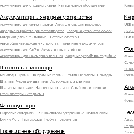
Аккумуляторы для студийного света
Измерительное оборудование
Клетк
Аккумуляторы и зарядные устройства
Кар
Аккумуляторы для фотоаппаратов
Аккумуляторы для телефонов
USB н
Зарядные устройства для фотоаппаратов
Зарядные устройства AA/AAA
(SD) S
Батарейки (элементы питания)
Сетевые адаптеры
USB н
Автомобильные зарядные устройства
Портативные аккумуляторы
Фот
Аккумуляторы для GoPro
Аккумуляторы студийные
Аккумуляторы для накамерных вспышек
Зарядные устройства студийные
Фотос
Сумки
Штативы и моноподы
Чехлы
Моноподы
Уровни
Панорамные головы
Штативные головы
Слайдеры
Рюкза
Штативы
Чехлы для штативов
Аксессуары для штативов
Ана
Штативные площадки
Настольные штативы
Струбцины и присоски
Стабилизаторы и стедикамы
Фотоп
Фотох
Фотосувениры
Тел
Цифровые фоторамки
USB накопители декоративные
Фотоальбомы
Книги о Фото
Термокружки
Глобусы
Барометры
Аккум
Радио
Проекционное оборудование
Аксес