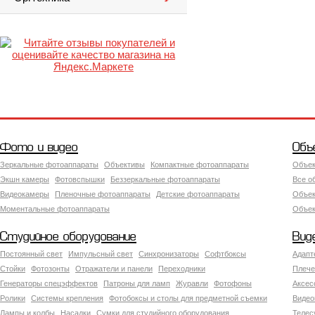
Фото и видео
Объ
Зеркальные фотоаппараты
Объективы
Компактные фотоаппараты
Объек
Экшн камеры
Фотовспышки
Беззеркальные фотоаппараты
Все о
Видеокамеры
Пленочные фотоаппараты
Детские фотоаппараты
Объек
Моментальные фотоаппараты
Объект
Студийное оборудование
Вид
Постоянный свет
Импульсный свет
Синхронизаторы
Софтбоксы
Адапт
Стойки
Фотозонты
Отражатели и панели
Переходники
Плече
Генераторы спецэффектов
Патроны для ламп
Журавли
Фотофоны
Аксес
Ролики
Системы крепления
Фотобоксы и столы для предметной съемки
Видео
Лампы и колбы
Насадки
Сумки для студийного оборудования
Теле