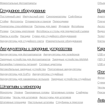
Моментальные фотоаппараты
Объект
Студийное оборудование
Вид
Постоянный свет
Импульсный свет
Синхронизаторы
Софтбоксы
Адапт
Стойки
Фотозонты
Отражатели и панели
Переходники
Плече
Генераторы спецэффектов
Патроны для ламп
Журавли
Фотофоны
Аксес
Ролики
Системы крепления
Фотобоксы и столы для предметной съемки
Видео
Лампы и колбы
Насадки
Сумки для студийного оборудования
Теле
Аккумуляторы для студийного света
Измерительное оборудование
Клетк
Аккумуляторы и зарядные устройства
Кар
Аккумуляторы для фотоаппаратов
Аккумуляторы для телефонов
USB н
Зарядные устройства для фотоаппаратов
Зарядные устройства AA/AAA
(SD) S
Батарейки (элементы питания)
Сетевые адаптеры
USB н
Автомобильные зарядные устройства
Портативные аккумуляторы
Фот
Аккумуляторы для GoPro
Аккумуляторы студийные
Фотос
Аккумуляторы для накамерных вспышек
Зарядные устройства студийные
Сумки
Штативы и моноподы
Чехлы
Моноподы
Уровни
Панорамные головы
Штативные головы
Слайдеры
Рюкза
Штативы
Чехлы для штативов
Аксессуары для штативов
Ана
Штативные площадки
Настольные штативы
Струбцины и присоски