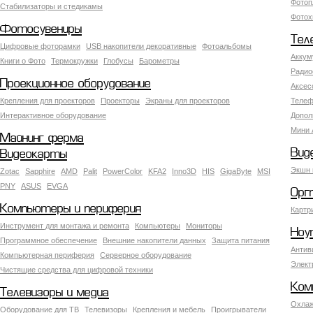
Фотоп
Стабилизаторы и стедикамы
Фотох
Фотосувениры
Тел
Цифровые фоторамки
USB накопители декоративные
Фотоальбомы
Аккум
Книги о Фото
Термокружки
Глобусы
Барометры
Радио
Проекционное оборудование
Аксес
Крепления для проекторов
Проекторы
Экраны для проекторов
Телеф
Интерактивное оборудование
Допол
Мини 
Майнинг ферма
Вид
Видеокарты
Экшн 
Zotac
Sapphire
AMD
Palit
PowerColor
KFA2
Inno3D
HIS
GigaByte
MSI
PNY
ASUS
EVGA
Орг
Компьютеры и периферия
Картр
Инструмент для монтажа и ремонта
Компьютеры
Мониторы
Ноу
Программное обеспечение
Внешние накопители данных
Защита питания
Антив
Компьютерная периферия
Серверное оборудование
Элект
Чистящие средства для цифровой техники
Ком
Телевизоры и медиа
Охлаж
Оборудование для ТВ
Телевизоры
Крепления и мебель
Проигрыватели