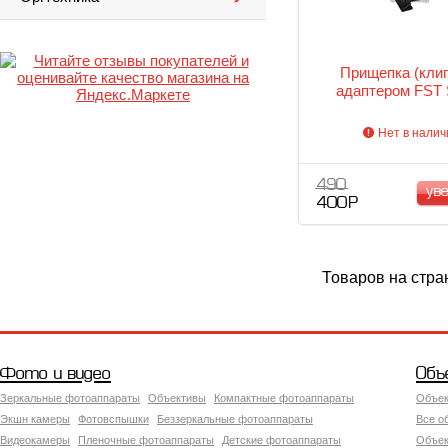
Прищепка (клип
адаптером FST 
Нет в налич
490
ув
400 Р
Товаров на стра
Фото и видео
Объ
Зеркальные фотоаппараты
Объективы
Компактные фотоаппараты
Объек
Экшн камеры
Фотовспышки
Беззеркальные фотоаппараты
Все о
Видеокамеры
Пленочные фотоаппараты
Детские фотоаппараты
Объек