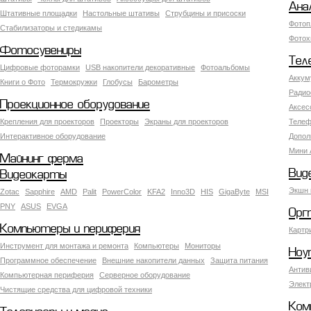
Ана
Штативные площадки
Настольные штативы
Струбцины и присоски
Фотоп
Стабилизаторы и стедикамы
Фотох
Фотосувениры
Тел
Цифровые фоторамки
USB накопители декоративные
Фотоальбомы
Аккум
Книги о Фото
Термокружки
Глобусы
Барометры
Радио
Проекционное оборудование
Аксес
Крепления для проекторов
Проекторы
Экраны для проекторов
Телеф
Интерактивное оборудование
Допол
Мини 
Майнинг ферма
Вид
Видеокарты
Экшн 
Zotac
Sapphire
AMD
Palit
PowerColor
KFA2
Inno3D
HIS
GigaByte
MSI
PNY
ASUS
EVGA
Орг
Компьютеры и периферия
Картр
Инструмент для монтажа и ремонта
Компьютеры
Мониторы
Ноу
Программное обеспечение
Внешние накопители данных
Защита питания
Антив
Компьютерная периферия
Серверное оборудование
Элект
Чистящие средства для цифровой техники
Ком