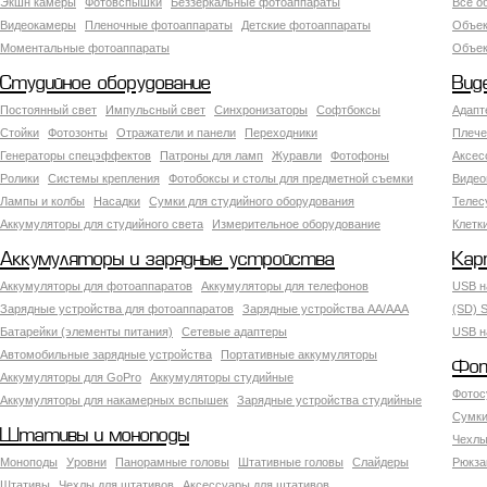
Экшн камеры
Фотовспышки
Беззеркальные фотоаппараты
Все о
Видеокамеры
Пленочные фотоаппараты
Детские фотоаппараты
Объек
Моментальные фотоаппараты
Объект
Студийное оборудование
Вид
Постоянный свет
Импульсный свет
Синхронизаторы
Софтбоксы
Адапт
Стойки
Фотозонты
Отражатели и панели
Переходники
Плече
Генераторы спецэффектов
Патроны для ламп
Журавли
Фотофоны
Аксес
Ролики
Системы крепления
Фотобоксы и столы для предметной съемки
Видео
Лампы и колбы
Насадки
Сумки для студийного оборудования
Теле
Аккумуляторы для студийного света
Измерительное оборудование
Клетк
Аккумуляторы и зарядные устройства
Кар
Аккумуляторы для фотоаппаратов
Аккумуляторы для телефонов
USB н
Зарядные устройства для фотоаппаратов
Зарядные устройства AA/AAA
(SD) S
Батарейки (элементы питания)
Сетевые адаптеры
USB н
Автомобильные зарядные устройства
Портативные аккумуляторы
Фот
Аккумуляторы для GoPro
Аккумуляторы студийные
Фотос
Аккумуляторы для накамерных вспышек
Зарядные устройства студийные
Сумки
Штативы и моноподы
Чехлы
Моноподы
Уровни
Панорамные головы
Штативные головы
Слайдеры
Рюкза
Штативы
Чехлы для штативов
Аксессуары для штативов