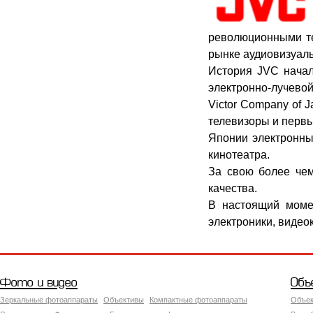
революционными т
рынке аудиовизуаль
История
JVC
начал
электронно-лучево
Victor Company of 
телевизоры и первы
Японии электронны
кинотеатра.
За свою более че
качества.
В настоящий мом
электроники, видео
Фото и видео
Объ
Зеркальные фотоаппараты
Объективы
Компактные фотоаппараты
Объек