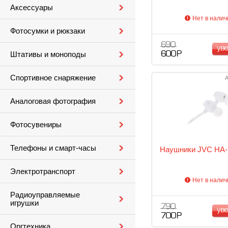
Аксессуары
Нет в налич
Фотосумки и рюкзаки
690
ув
Штативы и моноподы
600 Р
Спортивное снаряжение
А
Аналоговая фотография
Фотосувениры
Телефоны и смарт-часы
Наушники JVC HA
Электротранспорт
Нет в налич
Радиоуправляемые
игрушки
790
ув
700 Р
Оргтехника