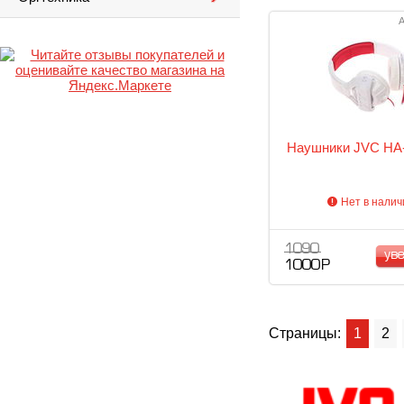
А
Наушники JVC HA
Нет в налич
1 090
ув
1 000 Р
Страницы:
1
2