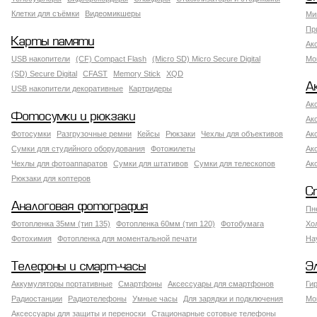
Клетки для съёмки
Видеомикшеры
Ми
Пр
Карты памяти
Ак
USB накопители
(CF) Compact Flash
(Micro SD) Micro Secure Digital
Мо
(SD) Secure Digital
CFAST
Memory Stick
XQD
А
USB накопители декоративные
Картридеры
Ак
Фотосумки и рюкзаки
Ак
Фотосумки
Разгрузочные ремни
Кейсы
Рюкзаки
Чехлы для объективов
Ак
Сумки для студийного оборудования
Фотожилеты
Ак
Чехлы для фотоаппаратов
Сумки для штативов
Сумки для телескопов
Ак
Рюкзаки для коптеров
С
Аналоговая фотография
Пн
Фотопленка 35мм (тип 135)
Фотопленка 60мм (тип 120)
Фотобумага
Хо
Фотохимия
Фотопленка для моментальной печати
На
Телефоны и смарт-часы
Э
Аккумуляторы портативные
Смартфоны
Аксессуары для смартфонов
Ги
Радиостанции
Радиотелефоны
Умные часы
Для зарядки и подключения
Мо
Аксессуары для защиты и переноски
Стационарные сотовые телефоны