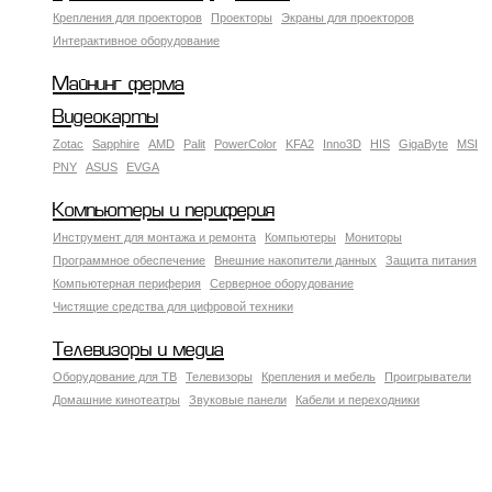
Крепления для проекторов
Проекторы
Экраны для проекторов
Интерактивное оборудование
Майнинг ферма
Видеокарты
Zotac
Sapphire
AMD
Palit
PowerColor
KFA2
Inno3D
HIS
GigaByte
MSI
PNY
ASUS
EVGA
Компьютеры и периферия
Инструмент для монтажа и ремонта
Компьютеры
Мониторы
Программное обеспечение
Внешние накопители данных
Защита питания
Компьютерная периферия
Серверное оборудование
Чистящие средства для цифровой техники
Телевизоры и медиа
Оборудование для ТВ
Телевизоры
Крепления и мебель
Проигрыватели
Домашние кинотеатры
Звуковые панели
Кабели и переходники