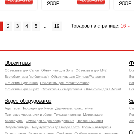
уведомить
уведомить
200 Р
200 Р
Товаров на странице:
16
1
2
3
4
5
...
19
Объективы
Ф
Объективы для Canon
Объективы для Sony
Объективы для M42
Вс
Все объективы (по брендам)
Объективы для Olympus/Panasonic
Вс
Объективы для Nikon
Объективы для Pentax/Samsung
Вс
Объективы для Fujifilm
Объективы к смартфонам
Объективы для L-Mount
Вс
Видео оборудование
З
Адаптеры, Площадки для Ригов
Держатели, Кронштейны
Ст
Плечевые упоры, риги и обвес
Тележки и ролики
Моторизация
Ре
Аксессуары
Сумки для видео оборудования
Постоянный свет
Ак
Видеомониторы
Аккумуляторы для видео света
Краны и автогрипы
О
Телесуфлеры
Видеорекордеры
Слайдеры
Стабилизаторы и стедикамы