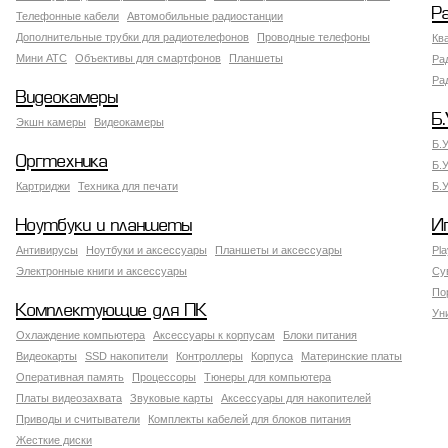
Р
Телефонные кабели
Автомобильные радиостанции
Дополнительные трубки для радиотелефонов
Проводные телефоны
Кв
Мини АТС
Объективы для смартфонов
Планшеты
Ра
Ра
Видеокамеры
Б.
Экшн камеры
Видеокамеры
Б.
Оргтехника
Б.
Картриджи
Техника для печати
Б.
Ноутбуки и планшеты
И
Антивирусы
Ноутбуки и аксессуары
Планшеты и аксессуары
Pla
Электронные книги и аксессуары
Су
По
Комплектующие для ПК
Ун
Охлаждение компьютера
Аксессуары к корпусам
Блоки питания
Видеокарты
SSD накопители
Контроллеры
Корпуса
Материнские платы
Оперативная память
Процессоры
Тюнеры для компьютера
Платы видеозахвата
Звуковые карты
Аксессуары для накопителей
Приводы и считыватели
Комплекты кабелей для блоков питания
Жесткие диски