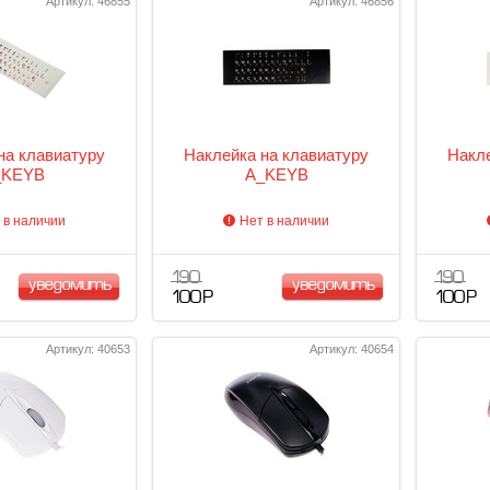
Артикул: 46855
Артикул: 46856
на клавиатуру
Наклейка на клавиатуру
Накле
_KEYB
A_KEYB
 в наличии
Нет в наличии
190
190
уведомить
уведомить
100 Р
100 Р
Артикул: 40653
Артикул: 40654