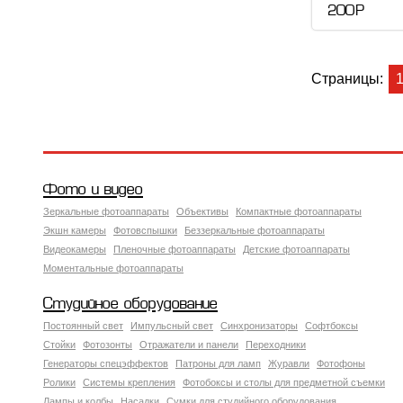
200 Р
Страницы:
Фото и видео
Зеркальные фотоаппараты
Объективы
Компактные фотоаппараты
Экшн камеры
Фотовспышки
Беззеркальные фотоаппараты
Видеокамеры
Пленочные фотоаппараты
Детские фотоаппараты
Моментальные фотоаппараты
Студийное оборудование
Постоянный свет
Импульсный свет
Синхронизаторы
Софтбоксы
Стойки
Фотозонты
Отражатели и панели
Переходники
Генераторы спецэффектов
Патроны для ламп
Журавли
Фотофоны
Ролики
Системы крепления
Фотобоксы и столы для предметной съемки
Лампы и колбы
Насадки
Сумки для студийного оборудования