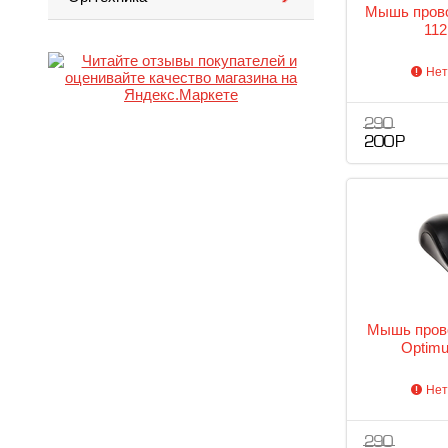
Мышь прово
112
Нет
290
200 Р
Мышь прово
Optim
Нет
290