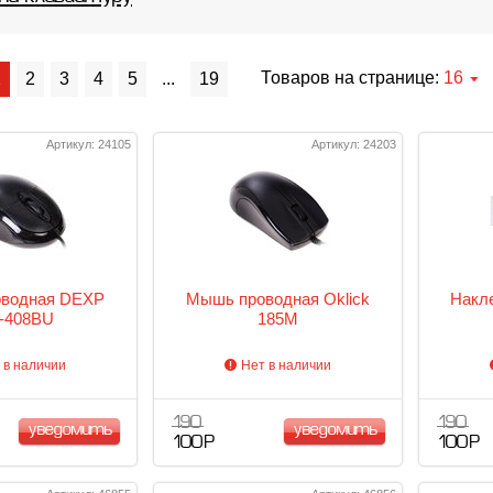
Товаров на странице:
16
1
2
3
4
5
...
19
Артикул: 24105
Артикул: 24203
водная DEXP
Мышь проводная Oklick
Накле
-408BU
185M
 в наличии
Нет в наличии
190
190
уведомить
уведомить
100 Р
100 Р