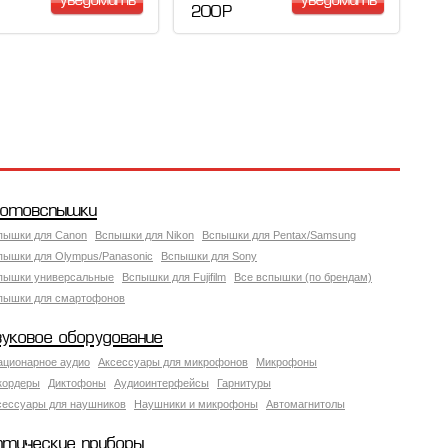
уведомить
уведомить
200 Р
отовспышки
пышки для Canon
Вспышки для Nikon
Вспышки для Pentax/Samsung
пышки для Olympus/Panasonic
Вспышки для Sony
пышки универсальные
Вспышки для Fujifilm
Все вспышки (по брендам)
пышки для смартофонов
вуковое оборудование
ационарное аудио
Аксессуары для микрофонов
Микрофоны
кордеры
Диктофоны
Аудиоинтерфейсы
Гарнитуры
сессуары для наушников
Наушники и микрофоны
Автомагнитолы
птические приборы