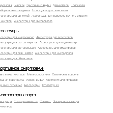
кроскопы
Бинокли
Зрительные трубы
Дальномеры
Телескопы
иборы ночного видения
Аксессуары для телескопов
сессуары для биноклей
Аксессуары для приборов ночного видения
нокуляры
Аксессуары для микроскопов
ксессуары
сессуары для микроскопов
Аксессуары для телескопов
сессуары для фотоаппаратов
Аксессуары для видеокамер
сессуары для фотовспышек
Аксессуары для смартфонов
сессуары для экшн-камер
Аксессуары для микрофонов
сессуары для объективов
портивное снаряжение
евматика
Компасы
Металлоискатели
Оптические прицелы
лодная пристрелка
Фонари и ЛЦУ
Крепления для прицелов
ушники активные
Аксессуары
Фотоловушки
лектротранспорт
роскутеры
Электросамокаты
Самокат
Электровелосипеды
ноколеса