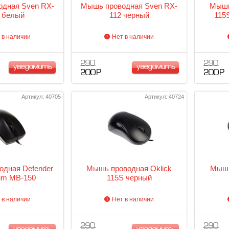
дная Sven RX-
Мышь проводная Sven RX-
Мышь
 белый
112 черный
115
 в наличии
Нет в наличии
290
290
уведомить
уведомить
200 Р
200 Р
Артикул: 40705
Артикул: 40724
дная Defender
Мышь проводная Oklick
Мышь
um MB-150
115S черный
 в наличии
Нет в наличии
290
290