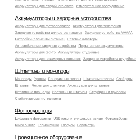
Аккумуляторы для студийного света
Измерительное оборудование
Аккумуляторы и зарядные устройства
Аккумуляторы для фотоаппаратов
Аккумуляторы для телефонов
Зарядные устройства для фотоаппаратов
Зарядные устройства AA/AAA
Батарейки (элементы питания)
Сетевые адаптеры
Автомобильные зарядные устройства
Портативные аккумуляторы
Аккумуляторы для GoPro
Аккумуляторы студийные
Аккумуляторы для накамерных вспышек
Зарядные устройства студийные
Штативы и моноподы
Моноподы
Уровни
Панорамные головы
Штативные головы
Слайдеры
Штативы
Чехлы для штативов
Аксессуары для штативов
Штативные площадки
Настольные штативы
Струбцины и присоски
Стабилизаторы и стедикамы
Фотосувениры
Цифровые фоторамки
USB накопители декоративные
Фотоальбомы
Книги о Фото
Термокружки
Глобусы
Барометры
Проекционное оборудование