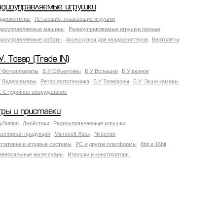
адиоуправляемые игрушки
адрокоптеры
Летающие, плавающие игрушки
диоуправляемые машины
Радиоуправляемые игрушки разные
диоуправляемые роботы
Аксессуары для квадрокоптеров
Вертолеты
У. Товар (Trade IN)
У Фотоаппараты
Б.У Объективы
Б.У Вспышки
Б.У разное
У Видеокамеры
Ретро фототехника
Б.У Телефоны
Б.У. Экшн камеры
У. Студийное оборудование
гры и приставки
yStation
Джойстики
Радиоуправляемые игрушки
венирная продукция
Microsoft Xbox
Nintendo
ртативные игровые системы
PC и другие платформы
8bit и 16bit
иверсальные аксессуары
Игрушки и конструкторы