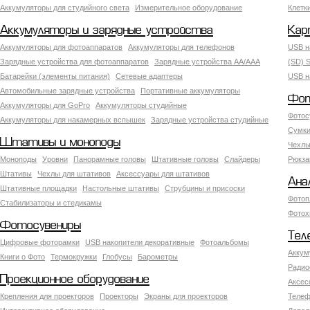
Аккумуляторы для студийного света
Измерительное оборудование
Клетк
Аккумуляторы и зарядные устройства
Кар
Аккумуляторы для фотоаппаратов
Аккумуляторы для телефонов
USB н
Зарядные устройства для фотоаппаратов
Зарядные устройства AA/AAA
(SD) S
Батарейки (элементы питания)
Сетевые адаптеры
USB н
Автомобильные зарядные устройства
Портативные аккумуляторы
Фот
Аккумуляторы для GoPro
Аккумуляторы студийные
Фотос
Аккумуляторы для накамерных вспышек
Зарядные устройства студийные
Сумки
Штативы и моноподы
Чехлы
Моноподы
Уровни
Панорамные головы
Штативные головы
Слайдеры
Рюкза
Штативы
Чехлы для штативов
Аксессуары для штативов
Ана
Штативные площадки
Настольные штативы
Струбцины и присоски
Фотоп
Стабилизаторы и стедикамы
Фотох
Фотосувениры
Тел
Цифровые фоторамки
USB накопители декоративные
Фотоальбомы
Аккум
Книги о Фото
Термокружки
Глобусы
Барометры
Радио
Проекционное оборудование
Аксес
Крепления для проекторов
Проекторы
Экраны для проекторов
Телеф