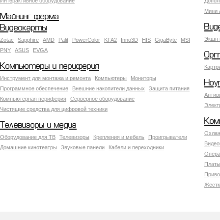
Интерактивное оборудование
Допол
Мини 
Майнинг ферма
Вид
Видеокарты
Экшн 
Zotac
Sapphire
AMD
Palit
PowerColor
KFA2
Inno3D
HIS
GigaByte
MSI
PNY
ASUS
EVGA
Орг
Компьютеры и периферия
Картр
Инструмент для монтажа и ремонта
Компьютеры
Мониторы
Ноу
Программное обеспечение
Внешние накопители данных
Защита питания
Антив
Компьютерная периферия
Серверное оборудование
Элект
Чистящие средства для цифровой техники
Ком
Телевизоры и медиа
Охлаж
Оборудование для ТВ
Телевизоры
Крепления и мебель
Проигрыватели
Видео
Домашние кинотеатры
Звуковые панели
Кабели и переходники
Опера
Платы
Приво
Жестк