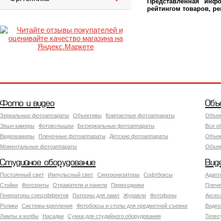
Представленная инфо
рейтингом товаров, р
Фото и видео
Объ
Зеркальные фотоаппараты
Объективы
Компактные фотоаппараты
Объек
Экшн камеры
Фотовспышки
Беззеркальные фотоаппараты
Все о
Видеокамеры
Пленочные фотоаппараты
Детские фотоаппараты
Объек
Моментальные фотоаппараты
Объект
Студийное оборудование
Вид
Постоянный свет
Импульсный свет
Синхронизаторы
Софтбоксы
Адапт
Стойки
Фотозонты
Отражатели и панели
Переходники
Плече
Генераторы спецэффектов
Патроны для ламп
Журавли
Фотофоны
Аксес
Ролики
Системы крепления
Фотобоксы и столы для предметной съемки
Видео
Лампы и колбы
Насадки
Сумки для студийного оборудования
Теле