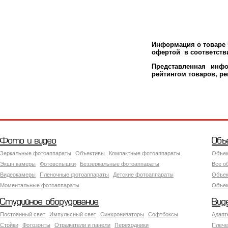
Информация о товаре м
офертой в соответстви
Представленная инфо
рейтингом товаров, р
Фото и видео
Объ
Зеркальные фотоаппараты
Объективы
Компактные фотоаппараты
Объек
Экшн камеры
Фотовспышки
Беззеркальные фотоаппараты
Все о
Видеокамеры
Пленочные фотоаппараты
Детские фотоаппараты
Объек
Моментальные фотоаппараты
Объект
Студийное оборудование
Вид
Постоянный свет
Импульсный свет
Синхронизаторы
Софтбоксы
Адапт
Стойки
Фотозонты
Отражатели и панели
Переходники
Плече