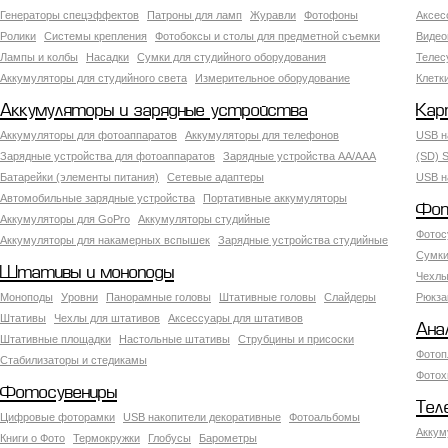
Генераторы спецэффектов
Патроны для ламп
Журавли
Фотофоны
Аксес
Ролики
Системы крепления
Фотобоксы и столы для предметной съемки
Видео
Лампы и колбы
Насадки
Сумки для студийного оборудования
Теле
Аккумуляторы для студийного света
Измерительное оборудование
Клетк
Аккумуляторы и зарядные устройства
Кар
Аккумуляторы для фотоаппаратов
Аккумуляторы для телефонов
USB н
Зарядные устройства для фотоаппаратов
Зарядные устройства AA/AAA
(SD) S
Батарейки (элементы питания)
Сетевые адаптеры
USB н
Автомобильные зарядные устройства
Портативные аккумуляторы
Фот
Аккумуляторы для GoPro
Аккумуляторы студийные
Фотос
Аккумуляторы для накамерных вспышек
Зарядные устройства студийные
Сумки
Штативы и моноподы
Чехлы
Моноподы
Уровни
Панорамные головы
Штативные головы
Слайдеры
Рюкза
Штативы
Чехлы для штативов
Аксессуары для штативов
Ана
Штативные площадки
Настольные штативы
Струбцины и присоски
Фотоп
Стабилизаторы и стедикамы
Фотох
Фотосувениры
Тел
Цифровые фоторамки
USB накопители декоративные
Фотоальбомы
Аккум
Книги о Фото
Термокружки
Глобусы
Барометры