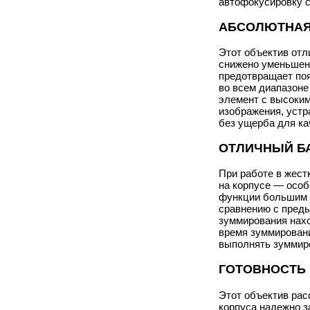
автофокусировку с
АБСОЛЮТНАЯ
Этот объектив отл
снижено уменьшени
предотвращает поя
во всем диапазоне
элемент с высоким
изображения, уст
без ущерба для ка
ОТЛИЧНЫЙ Б
При работе в жест
на корпусе — осо
функции большим 
сравнению с преды
зуммирования нахо
время зуммировани
выполнять зуммир
ГОТОВНОСТЬ 
Этот объектив рас
корпуса надежно з