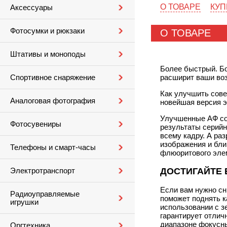
О ТОВАРЕ
КУП
Аксессуары
Фотосумки и рюкзаки
О ТОВАРЕ
Штативы и моноподы
Более быстрый. Бо
расширит ваши во
Спортивное снаряжение
Как улучшить сов
Аналоговая фотография
новейшая версия э
Улучшенные АФ со
Фотосувениры
результаты серийн
всему кадру. А ра
изображения и бли
Телефоны и смарт-часы
флюоритового эле
ДОСТИГАЙТЕ 
Электротранспорт
Если вам нужно сн
Радиоуправляемые
поможет поднять к
игрушки
использовании с з
гарантирует отлич
диапазоне фокусны
Оргтехника