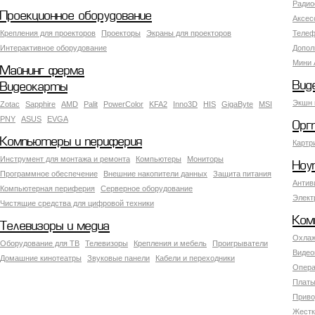
Радио
Проекционное оборудование
Аксес
Крепления для проекторов
Проекторы
Экраны для проекторов
Телеф
Интерактивное оборудование
Допол
Мини 
Майнинг ферма
Вид
Видеокарты
Экшн 
Zotac
Sapphire
AMD
Palit
PowerColor
KFA2
Inno3D
HIS
GigaByte
MSI
PNY
ASUS
EVGA
Орг
Компьютеры и периферия
Картр
Инструмент для монтажа и ремонта
Компьютеры
Мониторы
Ноу
Программное обеспечение
Внешние накопители данных
Защита питания
Антив
Компьютерная периферия
Серверное оборудование
Элект
Чистящие средства для цифровой техники
Ком
Телевизоры и медиа
Охлаж
Оборудование для ТВ
Телевизоры
Крепления и мебель
Проигрыватели
Видео
Домашние кинотеатры
Звуковые панели
Кабели и переходники
Опера
Платы
Приво
Жестк