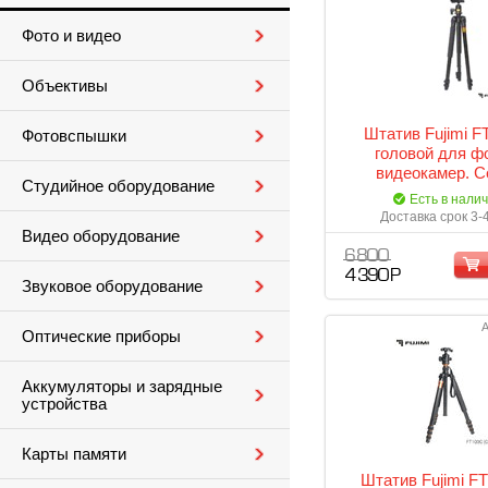
Фото и видео
Объективы
Штатив Fujimi F
Фотовспышки
головой для ф
видеокамер. С
Студийное оборудование
"классик" Макс. в
Есть в нали
мм, 3 секц. макс. н
Доставка срок 3-
Видео оборудование
6 800
4 390 Р
Звуковое оборудование
А
Оптические приборы
Аккумуляторы и зарядные
устройства
Карты памяти
Штатив Fujimi F