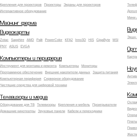
Крепления для проекторов
Проекторы
Экраны для проекторов
Телеф
Интерактивное оборудование
Допол
Мини 
Майнинг ферма
Вид
Видеокарты
Экшн 
Zotac
Sapphire
AMD
Palit
PowerColor
KFA2
Inno3D
HIS
GigaByte
MSI
PNY
ASUS
EVGA
Орг
Картр
Компьютеры и периферия
Инструмент для монтажа и ремонта
Компьютеры
Мониторы
Ноу
Программное обеспечение
Внешние накопители данных
Защита питания
Антив
Компьютерная периферия
Серверное оборудование
Элект
Чистящие средства для цифровой техники
Ком
Телевизоры и медиа
Охлаж
Оборудование для ТВ
Телевизоры
Крепления и мебель
Проигрыватели
Видео
Домашние кинотеатры
Звуковые панели
Кабели и переходники
Опера
Платы
Приво
Жестк