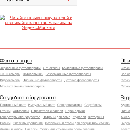
Фото и видео
Объ
Зеркальные фотоаппараты
Объективы
Компактные фотоаппараты
Объек
Экшн камеры
Фотовспышки
Беззеркальные фотоаппараты
Все о
Видеокамеры
Пленочные фотоаппараты
Детские фотоаппараты
Объек
Моментальные фотоаппараты
Объект
Студийное оборудование
Вид
Постоянный свет
Импульсный свет
Синхронизаторы
Софтбоксы
Адапт
Стойки
Фотозонты
Отражатели и панели
Переходники
Плече
Генераторы спецэффектов
Патроны для ламп
Журавли
Фотофоны
Аксес
Ролики
Системы крепления
Фотобоксы и столы для предметной съемки
Видео
Лампы и колбы
Насадки
Сумки для студийного оборудования
Теле