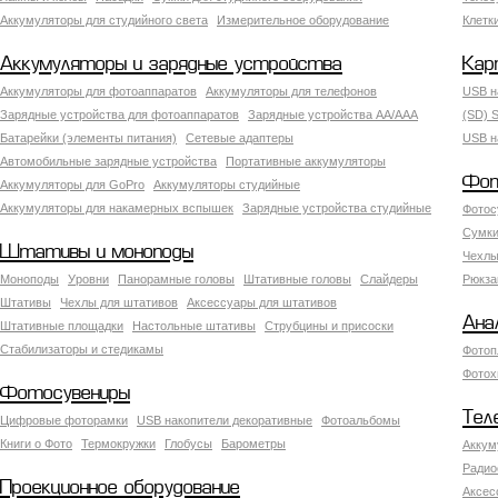
Аккумуляторы для студийного света
Измерительное оборудование
Клетк
Аккумуляторы и зарядные устройства
Кар
Аккумуляторы для фотоаппаратов
Аккумуляторы для телефонов
USB н
Зарядные устройства для фотоаппаратов
Зарядные устройства AA/AAA
(SD) S
Батарейки (элементы питания)
Сетевые адаптеры
USB н
Автомобильные зарядные устройства
Портативные аккумуляторы
Фот
Аккумуляторы для GoPro
Аккумуляторы студийные
Аккумуляторы для накамерных вспышек
Зарядные устройства студийные
Фотос
Сумки
Штативы и моноподы
Чехлы
Моноподы
Уровни
Панорамные головы
Штативные головы
Слайдеры
Рюкза
Штативы
Чехлы для штативов
Аксессуары для штативов
Ана
Штативные площадки
Настольные штативы
Струбцины и присоски
Стабилизаторы и стедикамы
Фотоп
Фотох
Фотосувениры
Тел
Цифровые фоторамки
USB накопители декоративные
Фотоальбомы
Книги о Фото
Термокружки
Глобусы
Барометры
Аккум
Радио
Проекционное оборудование
Аксес