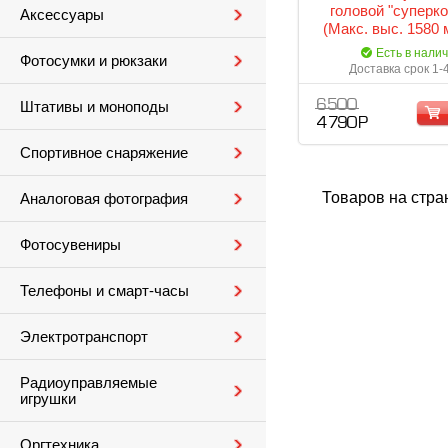
головой "суперк
Аксессуары
(Макс. выс. 1580 
выс. 430 мм, 4 сек
Есть в нали
Фотосумки и рюкзаки
нагр. 10 кг
Доставка срок 1-
6 500
Штативы и моноподы
4 790 Р
Спортивное снаряжение
Товаров на стра
Аналоговая фотография
Фотосувениры
Телефоны и смарт-часы
Электротранспорт
Радиоуправляемые
игрушки
Оргтехника