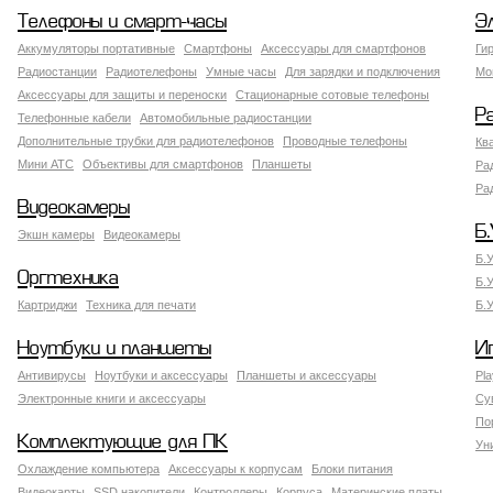
Телефоны и смарт-часы
Э
Аккумуляторы портативные
Смартфоны
Аксессуары для смартфонов
Ги
Радиостанции
Радиотелефоны
Умные часы
Для зарядки и подключения
Мо
Аксессуары для защиты и переноски
Стационарные сотовые телефоны
Р
Телефонные кабели
Автомобильные радиостанции
Дополнительные трубки для радиотелефонов
Проводные телефоны
Кв
Мини АТС
Объективы для смартфонов
Планшеты
Ра
Ра
Видеокамеры
Б.
Экшн камеры
Видеокамеры
Б.
Оргтехника
Б.
Картриджи
Техника для печати
Б.
Ноутбуки и планшеты
И
Антивирусы
Ноутбуки и аксессуары
Планшеты и аксессуары
Pla
Электронные книги и аксессуары
Су
По
Комплектующие для ПК
Ун
Охлаждение компьютера
Аксессуары к корпусам
Блоки питания
Видеокарты
SSD накопители
Контроллеры
Корпуса
Материнские платы