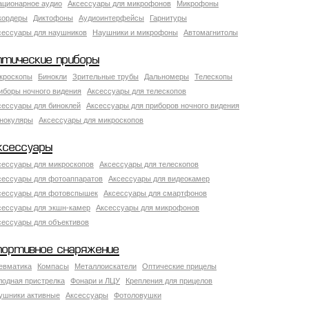
ационарное аудио
Аксессуары для микрофонов
Микрофоны
кордеры
Диктофоны
Аудиоинтерфейсы
Гарнитуры
сессуары для наушников
Наушники и микрофоны
Автомагнитолы
птические приборы
кроскопы
Бинокли
Зрительные трубы
Дальномеры
Телескопы
иборы ночного видения
Аксессуары для телескопов
сессуары для биноклей
Аксессуары для приборов ночного видения
нокуляры
Аксессуары для микроскопов
ксессуары
сессуары для микроскопов
Аксессуары для телескопов
сессуары для фотоаппаратов
Аксессуары для видеокамер
сессуары для фотовспышек
Аксессуары для смартфонов
сессуары для экшн-камер
Аксессуары для микрофонов
сессуары для объективов
портивное снаряжение
евматика
Компасы
Металлоискатели
Оптические прицелы
лодная пристрелка
Фонари и ЛЦУ
Крепления для прицелов
ушники активные
Аксессуары
Фотоловушки