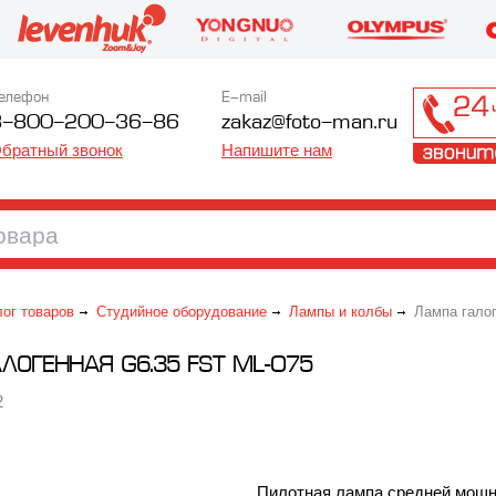
елефон
E-mail
8-800-200-36-86
zakaz@foto-man.ru
братный звонок
Напишите нам
лог товаров
Студийное оборудование
Лампы и колбы
Лампа галог
ЛОГЕННАЯ G6.35 FST ML-075
2
Пилотная лампа средней мощн