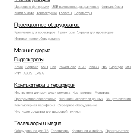
Цифровые фоторамки
USB накопители декоративные
Фотоальбомы
Книги о Фото
Термокружки
Глобусы
Барометры
Проекционное оборудование
Крепления для проекторов
Проекторы
Экраны для проекторов
Интерактивное оборудование
Майнинг ферма
Видеокарты
Zotac
Sapphire
AMD
Palit
PowerColor
KFA2
Inno3D
HIS
GigaByte
MSI
PNY
ASUS
EVGA
Компьютеры и периферия
Инструмент для монтажа и ремонта
Компьютеры
Мониторы
Программное обеспечение
Внешние накопители данных
Защита питания
Компьютерная периферия
Серверное оборудование
Чистящие средства для цифровой техники
Телевизоры и медиа
Оборудование для ТВ
Телевизоры
Крепления и мебель
Проигрыватели