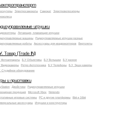
лектротранспорт
роскутеры
Электросамокаты
Самокат
Электровелосипеды
ноколеса
адиоуправляемые игрушки
адрокоптеры
Летающие, плавающие игрушки
диоуправляемые машины
Радиоуправляемые игрушки разные
диоуправляемые роботы
Аксессуары для квадрокоптеров
Вертолеты
У. Товар (Trade IN)
У Фотоаппараты
Б.У Объективы
Б.У Вспышки
Б.У разное
У Видеокамеры
Ретро фототехника
Б.У Телефоны
Б.У. Экшн камеры
У. Студийное оборудование
гры и приставки
yStation
Джойстики
Радиоуправляемые игрушки
венирная продукция
Microsoft Xbox
Nintendo
ртативные игровые системы
PC и другие платформы
8bit и 16bit
иверсальные аксессуары
Игрушки и конструкторы