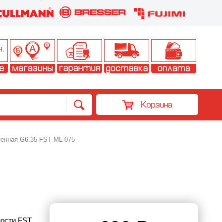
Корзина
енная G6.35 FST ML-075
ости FST