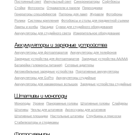
Постоянный свет
Импульсный свет
Синхронизаторы
Софтбоксы
Стойки
Фотозонты
Отражатели и панели
Переходники
Генераторы спецэффектов
Патроны для ламп
Журавли
Фотофоны
Ролики
Системы крепления
Фотобоксы и столы для предметной съемки
Лампы и колбы
Насадки
Сумки для студийного оборудования
Аккумуляторы для студийного света
Измерительное оборудование
Аккумуляторы и зарядные устройства
Аккумуляторы для фотоаппаратов
Аккумуляторы для телефонов
Зарядные устройства для фотоаппаратов
Зарядные устройства AA/AAA
Батарейки (элементы питания)
Сетевые адаптеры
Автомобильные зарядные устройства
Портативные аккумуляторы
Аккумуляторы для GoPro
Аккумуляторы студийные
Аккумуляторы для накамерных вспышек
Зарядные устройства студийные
Штативы и моноподы
Моноподы
Уровни
Панорамные головы
Штативные головы
Слайдеры
Штативы
Чехлы для штативов
Аксессуары для штативов
Штативные площадки
Настольные штативы
Струбцины и присоски
Стабилизаторы и стедикамы
Фотосувениры