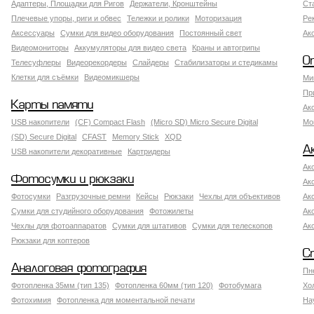
Адаптеры, Площадки для Ригов
Держатели, Кронштейны
Ст
Плечевые упоры, риги и обвес
Тележки и ролики
Моторизация
Ре
Аксессуары
Сумки для видео оборудования
Постоянный свет
Ак
Видеомониторы
Аккумуляторы для видео света
Краны и автогрипы
О
Телесуфлеры
Видеорекордеры
Слайдеры
Стабилизаторы и стедикамы
Клетки для съёмки
Видеомикшеры
Ми
Пр
Карты памяти
Ак
USB накопители
(CF) Compact Flash
(Micro SD) Micro Secure Digital
Мо
(SD) Secure Digital
CFAST
Memory Stick
XQD
А
USB накопители декоративные
Картридеры
Ак
Фотосумки и рюкзаки
Ак
Фотосумки
Разгрузочные ремни
Кейсы
Рюкзаки
Чехлы для объективов
Ак
Сумки для студийного оборудования
Фотожилеты
Ак
Чехлы для фотоаппаратов
Сумки для штативов
Сумки для телескопов
Ак
Рюкзаки для коптеров
С
Аналоговая фотография
Пн
Фотопленка 35мм (тип 135)
Фотопленка 60мм (тип 120)
Фотобумага
Хо
Фотохимия
Фотопленка для моментальной печати
На