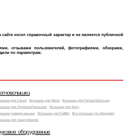
 сайте носит справочный характер и не является публичной
ми, отзывами пользователей, фотографиями, обзорами,
дели по параметрам.
отовспышки
пышки для Canon
Вспышки для Nikon
Вспышки для Pentax/Samsung
пышки для Olympus/Panasonic
Вспышки для Sony
пышки универсальные
Вспышки для Fujifilm
Все вспышки (по брендам)
пышки для смартофонов
вуковое оборудование