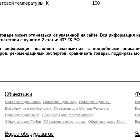
етовой температуры, К
100
оваре может отличаться от указанной на сайте. Вся информация на
ветствии с пунктом 2 статьи 437 ГК РФ.
ая информация позволяет: знакомиться с подробными описания
ров, рекомендациями экспертов, сравнивать товары, подбирать мо
Объективы
Ф
Объективы для Canon
Объективы для Sony
Объективы для M42
Вс
Все объективы (по брендам)
Объективы для Olympus/Panasonic
Вс
Объективы для Nikon
Объективы для Pentax/Samsung
Вс
Объективы для Fujifilm
Объективы к смартфонам
Объективы для L-Mount
Вс
Видео оборудование
З