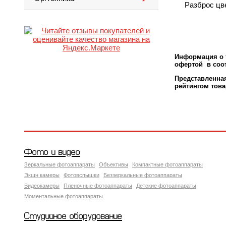
Разброс цв
Информация о т
офертой в соот
Представленн
рейтингом това
Фото и видео
Зеркальные фотоаппараты
Объективы
Компактные фотоаппараты
Экшн камеры
Фотовспышки
Беззеркальные фотоаппараты
Видеокамеры
Пленочные фотоаппараты
Детские фотоаппараты
Моментальные фотоаппараты
Студийное оборудование