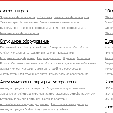
Фото и видео
Объ
Зеркальные фотоаппараты
Объективы
Компактные фотоаппараты
Объек
Экшн камеры
Фотовспышки
Беззеркальные фотоаппараты
Все о
Видеокамеры
Пленочные фотоаппараты
Детские фотоаппараты
Объек
Моментальные фотоаппараты
Объект
Студийное оборудование
Вид
Постоянный свет
Импульсный свет
Синхронизаторы
Софтбоксы
Адапт
Стойки
Фотозонты
Отражатели и панели
Переходники
Плече
Генераторы спецэффектов
Патроны для ламп
Журавли
Фотофоны
Аксес
Ролики
Системы крепления
Фотобоксы и столы для предметной съемки
Видео
Лампы и колбы
Насадки
Сумки для студийного оборудования
Теле
Аккумуляторы для студийного света
Измерительное оборудование
Клетк
Аккумуляторы и зарядные устройства
Кар
Аккумуляторы для фотоаппаратов
Аккумуляторы для телефонов
USB н
Зарядные устройства для фотоаппаратов
Зарядные устройства AA/AAA
(SD) S
Батарейки (элементы питания)
Сетевые адаптеры
USB н
Автомобильные зарядные устройства
Портативные аккумуляторы
Фот
Аккумуляторы для GoPro
Аккумуляторы студийные