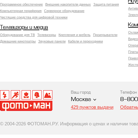
Ноу
Программное обеспечение
Внешние накопители данных
Защита питания
Антив
Компьютерная периферия
Серверное оборудование
Элект
Чистящие средства для цифровой техники
Ком
Телевизоры и медиа
Охлаж
Оборудование для ТВ
Телевизоры
Крепления и мебель
Проигрыватели
Видео
Домашние кинотеатры
Звуковые панели
Кабели и переходники
Опера
Платы
Приво
Жестк
Ваш город
Телефон
Москва
8-800
429 пунктов выдачи
Обратны
© 2004-2026 ФОТОМАН.РУ. Информация о ценах и наличии товар