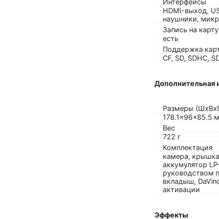
Интерфейсы
HDMI-выход, US
наушники, микр
Запись на карт
есть
Поддержка кар
CF, SD, SDHC, S
Дополнительная 
Размеры (ШхВх
178.1x96x85.5 
Вес
722 г
Комплектация
камера, крышка 
аккумулятор LP
руководством 
вкладыш, DaVinc
активации
Эффекты