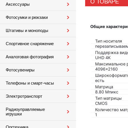
О ТОВАРЕ
Аксессуары
Фотосумки и рюкзаки
Общие характери
Штативы и моноподы
Тип носителя
Спортивное снаряжение
перезаписываем
Поддержка вид
Аналоговая фотография
UHD 4K
Максимальное 
4096x2160
Фотосувениры
Широкоформат
есть
Телефоны и смарт-часы
Матрица
8.80 Мпикс
Электротранспорт
Тип матрицы
CMOS
Радиоуправляемые
Количество ма
игрушки
1
Оргтехника