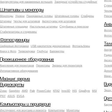
Фотос
Аккумуляторы для накамерных вспышек
Зарядные устройства студийные
Сумки
Штативы и моноподы
Чехлы
Моноподы
Уровни
Панорамные головы
Штативные головы
Слайдеры
Рюкза
Штативы
Чехлы для штативов
Аксессуары для штативов
Ана
Штативные площадки
Настольные штативы
Струбцины и присоски
Фотоп
Стабилизаторы и стедикамы
Фотох
Фотосувениры
Тел
Цифровые фоторамки
USB накопители декоративные
Фотоальбомы
Аккум
Книги о Фото
Термокружки
Глобусы
Барометры
Радио
Проекционное оборудование
Аксес
Крепления для проекторов
Проекторы
Экраны для проекторов
Телеф
Интерактивное оборудование
Допол
Мини 
Майнинг ферма
Вид
Видеокарты
Экшн 
Zotac
Sapphire
AMD
Palit
PowerColor
KFA2
Inno3D
HIS
GigaByte
MSI
PNY
ASUS
EVGA
Орг
Компьютеры и периферия
Картр
Инструмент для монтажа и ремонта
Компьютеры
Мониторы