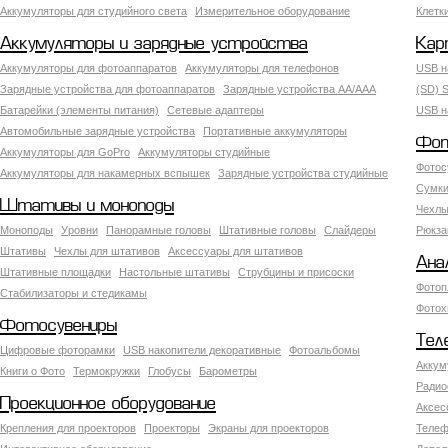
Аккумуляторы для студийного света
Измерительное оборудование
Клетк
Аккумуляторы и зарядные устройства
Кар
Аккумуляторы для фотоаппаратов
Аккумуляторы для телефонов
USB н
Зарядные устройства для фотоаппаратов
Зарядные устройства AA/AAA
(SD) S
Батарейки (элементы питания)
Сетевые адаптеры
USB н
Автомобильные зарядные устройства
Портативные аккумуляторы
Фот
Аккумуляторы для GoPro
Аккумуляторы студийные
Фотос
Аккумуляторы для накамерных вспышек
Зарядные устройства студийные
Сумки
Штативы и моноподы
Чехлы
Моноподы
Уровни
Панорамные головы
Штативные головы
Слайдеры
Рюкза
Штативы
Чехлы для штативов
Аксессуары для штативов
Ана
Штативные площадки
Настольные штативы
Струбцины и присоски
Фотоп
Стабилизаторы и стедикамы
Фотох
Фотосувениры
Тел
Цифровые фоторамки
USB накопители декоративные
Фотоальбомы
Аккум
Книги о Фото
Термокружки
Глобусы
Барометры
Радио
Проекционное оборудование
Аксес
Крепления для проекторов
Проекторы
Экраны для проекторов
Телеф