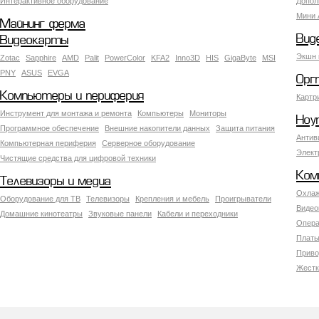
Интерактивное оборудование
Допол
Мини 
Майнинг ферма
Вид
Видеокарты
Экшн 
Zotac
Sapphire
AMD
Palit
PowerColor
KFA2
Inno3D
HIS
GigaByte
MSI
PNY
ASUS
EVGA
Орг
Компьютеры и периферия
Картр
Инструмент для монтажа и ремонта
Компьютеры
Мониторы
Ноу
Программное обеспечение
Внешние накопители данных
Защита питания
Антив
Компьютерная периферия
Серверное оборудование
Элект
Чистящие средства для цифровой техники
Ком
Телевизоры и медиа
Охлаж
Оборудование для ТВ
Телевизоры
Крепления и мебель
Проигрыватели
Видео
Домашние кинотеатры
Звуковые панели
Кабели и переходники
Опера
Платы
Приво
Жестк