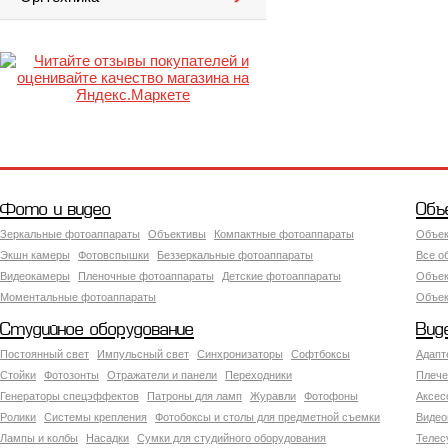
Фото и видео
Объ
Зеркальные фотоаппараты
Объективы
Компактные фотоаппараты
Объек
Экшн камеры
Фотовспышки
Беззеркальные фотоаппараты
Все о
Видеокамеры
Пленочные фотоаппараты
Детские фотоаппараты
Объек
Моментальные фотоаппараты
Объект
Студийное оборудование
Вид
Постоянный свет
Импульсный свет
Синхронизаторы
Софтбоксы
Адапт
Стойки
Фотозонты
Отражатели и панели
Переходники
Плече
Генераторы спецэффектов
Патроны для ламп
Журавли
Фотофоны
Аксес
Ролики
Системы крепления
Фотобоксы и столы для предметной съемки
Видео
Лампы и колбы
Насадки
Сумки для студийного оборудования
Теле