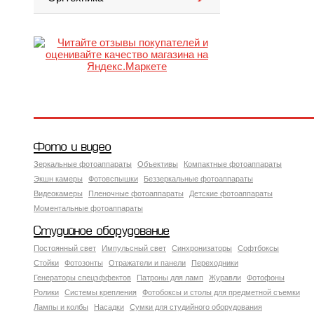
Фото и видео
Зеркальные фотоаппараты
Объективы
Компактные фотоаппараты
Экшн камеры
Фотовспышки
Беззеркальные фотоаппараты
Видеокамеры
Пленочные фотоаппараты
Детские фотоаппараты
Моментальные фотоаппараты
Студийное оборудование
Постоянный свет
Импульсный свет
Синхронизаторы
Софтбоксы
Стойки
Фотозонты
Отражатели и панели
Переходники
Генераторы спецэффектов
Патроны для ламп
Журавли
Фотофоны
Ролики
Системы крепления
Фотобоксы и столы для предметной съемки
Лампы и колбы
Насадки
Сумки для студийного оборудования