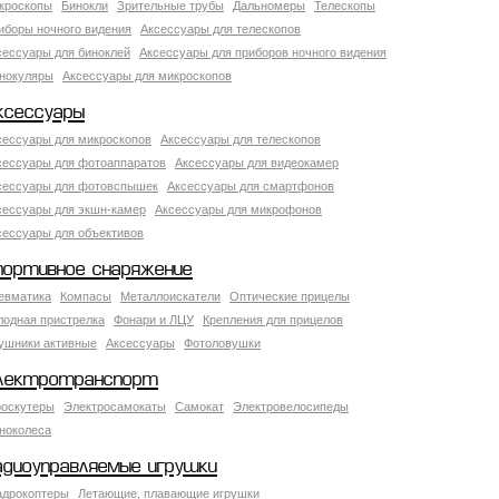
кроскопы
Бинокли
Зрительные трубы
Дальномеры
Телескопы
иборы ночного видения
Аксессуары для телескопов
сессуары для биноклей
Аксессуары для приборов ночного видения
нокуляры
Аксессуары для микроскопов
ксессуары
сессуары для микроскопов
Аксессуары для телескопов
сессуары для фотоаппаратов
Аксессуары для видеокамер
сессуары для фотовспышек
Аксессуары для смартфонов
сессуары для экшн-камер
Аксессуары для микрофонов
сессуары для объективов
портивное снаряжение
евматика
Компасы
Металлоискатели
Оптические прицелы
лодная пристрелка
Фонари и ЛЦУ
Крепления для прицелов
ушники активные
Аксессуары
Фотоловушки
лектротранспорт
роскутеры
Электросамокаты
Самокат
Электровелосипеды
ноколеса
адиоуправляемые игрушки
адрокоптеры
Летающие, плавающие игрушки