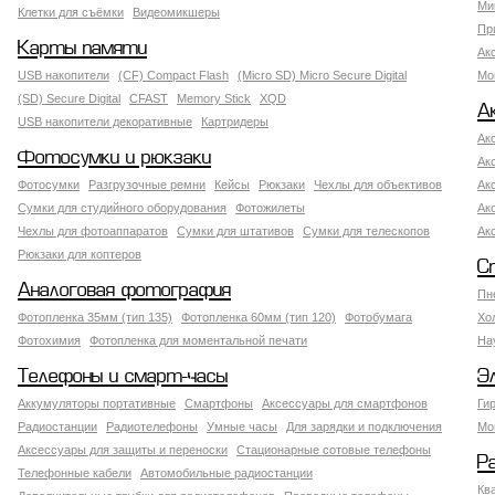
Ми
Клетки для съёмки
Видеомикшеры
Пр
Карты памяти
Ак
USB накопители
(CF) Compact Flash
(Micro SD) Micro Secure Digital
Мо
(SD) Secure Digital
CFAST
Memory Stick
XQD
А
USB накопители декоративные
Картридеры
Ак
Фотосумки и рюкзаки
Ак
Фотосумки
Разгрузочные ремни
Кейсы
Рюкзаки
Чехлы для объективов
Ак
Сумки для студийного оборудования
Фотожилеты
Ак
Чехлы для фотоаппаратов
Сумки для штативов
Сумки для телескопов
Ак
Рюкзаки для коптеров
С
Аналоговая фотография
Пн
Фотопленка 35мм (тип 135)
Фотопленка 60мм (тип 120)
Фотобумага
Хо
Фотохимия
Фотопленка для моментальной печати
На
Телефоны и смарт-часы
Э
Аккумуляторы портативные
Смартфоны
Аксессуары для смартфонов
Ги
Радиостанции
Радиотелефоны
Умные часы
Для зарядки и подключения
Мо
Аксессуары для защиты и переноски
Стационарные сотовые телефоны
Р
Телефонные кабели
Автомобильные радиостанции
Кв