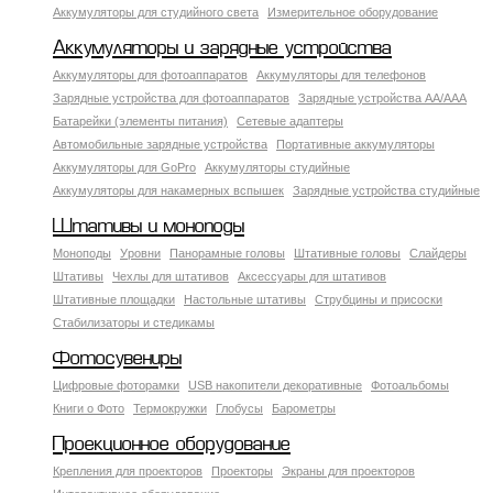
Аккумуляторы для студийного света
Измерительное оборудование
Аккумуляторы и зарядные устройства
Аккумуляторы для фотоаппаратов
Аккумуляторы для телефонов
Зарядные устройства для фотоаппаратов
Зарядные устройства AA/AAA
Батарейки (элементы питания)
Сетевые адаптеры
Автомобильные зарядные устройства
Портативные аккумуляторы
Аккумуляторы для GoPro
Аккумуляторы студийные
Аккумуляторы для накамерных вспышек
Зарядные устройства студийные
Штативы и моноподы
Моноподы
Уровни
Панорамные головы
Штативные головы
Слайдеры
Штативы
Чехлы для штативов
Аксессуары для штативов
Штативные площадки
Настольные штативы
Струбцины и присоски
Стабилизаторы и стедикамы
Фотосувениры
Цифровые фоторамки
USB накопители декоративные
Фотоальбомы
Книги о Фото
Термокружки
Глобусы
Барометры
Проекционное оборудование
Крепления для проекторов
Проекторы
Экраны для проекторов