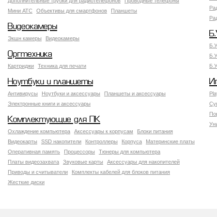
Дополнительные трубки для радиотелефонов
Проводные телефоны
Ра
Мини АТС
Объективы для смартфонов
Планшеты
Ра
Видеокамеры
Б.
Экшн камеры
Видеокамеры
Б.
Оргтехника
Б.
Картриджи
Техника для печати
Б.
Ноутбуки и планшеты
И
Антивирусы
Ноутбуки и аксессуары
Планшеты и аксессуары
Pla
Электронные книги и аксессуары
Су
По
Комплектующие для ПК
Ун
Охлаждение компьютера
Аксессуары к корпусам
Блоки питания
Видеокарты
SSD накопители
Контроллеры
Корпуса
Материнские платы
Оперативная память
Процессоры
Тюнеры для компьютера
Платы видеозахвата
Звуковые карты
Аксессуары для накопителей
Приводы и считыватели
Комплекты кабелей для блоков питания
Жесткие диски