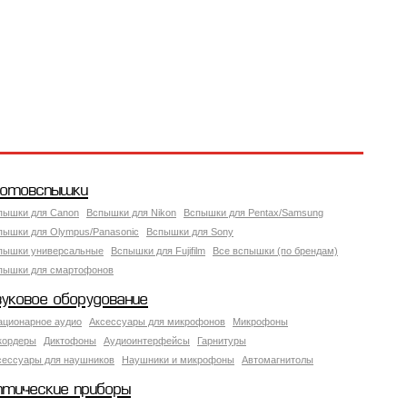
отовспышки
пышки для Canon
Вспышки для Nikon
Вспышки для Pentax/Samsung
пышки для Olympus/Panasonic
Вспышки для Sony
пышки универсальные
Вспышки для Fujifilm
Все вспышки (по брендам)
пышки для смартофонов
вуковое оборудование
ационарное аудио
Аксессуары для микрофонов
Микрофоны
кордеры
Диктофоны
Аудиоинтерфейсы
Гарнитуры
сессуары для наушников
Наушники и микрофоны
Автомагнитолы
птические приборы