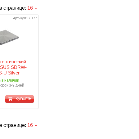
а странице:
16
Артикул: 60177
 оптический
ASUS SDRW-
-U Silver
ь в наличии
срок 3-9 дней
купить
а странице:
16