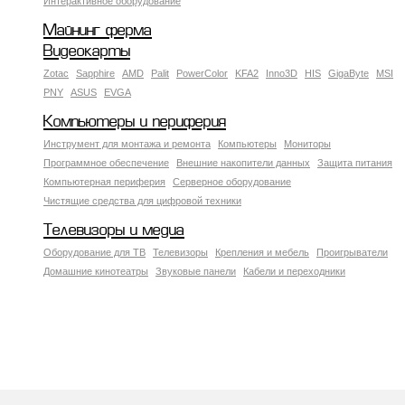
Интерактивное оборудование
Майнинг ферма
Видеокарты
Zotac
Sapphire
AMD
Palit
PowerColor
KFA2
Inno3D
HIS
GigaByte
MSI
PNY
ASUS
EVGA
Компьютеры и периферия
Инструмент для монтажа и ремонта
Компьютеры
Мониторы
Программное обеспечение
Внешние накопители данных
Защита питания
Компьютерная периферия
Серверное оборудование
Чистящие средства для цифровой техники
Телевизоры и медиа
Оборудование для ТВ
Телевизоры
Крепления и мебель
Проигрыватели
Домашние кинотеатры
Звуковые панели
Кабели и переходники