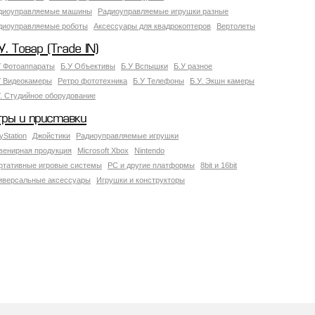
диоуправляемые машины
Радиоуправляемые игрушки разные
диоуправляемые роботы
Аксессуары для квадрокоптеров
Вертолеты
У. Товар (Trade IN)
У Фотоаппараты
Б.У Объективы
Б.У Вспышки
Б.У разное
У Видеокамеры
Ретро фототехника
Б.У Телефоны
Б.У. Экшн камеры
У. Студийное оборудование
гры и приставки
yStation
Джойстики
Радиоуправляемые игрушки
венирная продукция
Microsoft Xbox
Nintendo
ртативные игровые системы
PC и другие платформы
8bit и 16bit
иверсальные аксессуары
Игрушки и конструкторы